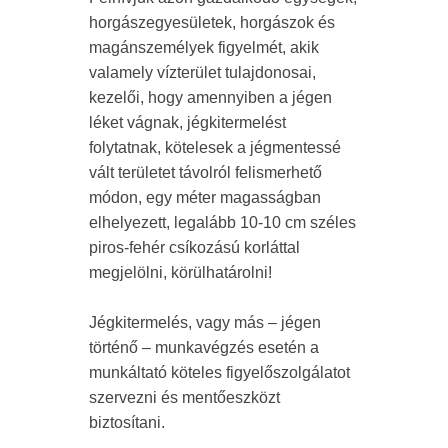
horgászegyesületek, horgászok és
magánszemélyek figyelmét, akik
valamely vízterület tulajdonosai,
kezelői, hogy amennyiben a jégen
léket vágnak, jégkitermelést
folytatnak, kötelesek a jégmentessé
vált területet távolról felismerhető
módon, egy méter magasságban
elhelyezett, legalább 10-10 cm széles
piros-fehér csíkozású korláttal
megjelölni, körülhatárolni!
Jégkitermelés, vagy más – jégen
történő – munkavégzés esetén a
munkáltató köteles figyelőszolgálatot
szervezni és mentőeszközt
biztosítani.