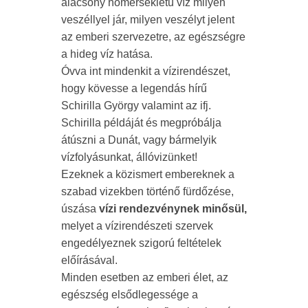
alacsony hőmérsékletű víz milyen
veszéllyel jár, milyen veszélyt jelent
az emberi szervezetre, az egészségre
a hideg víz hatása.
Óvva int mindenkit a vízirendészet,
hogy kövesse a legendás hírű
Schirilla György valamint az ifj.
Schirilla példáját és megpróbálja
átúszni a Dunát, vagy bármelyik
vízfolyásunkat, állóvizünket!
Ezeknek a közismert embereknek a
szabad vizekben történő fürdőzése,
úszása
vízi rendezvénynek minősül,
melyet a vízirendészeti szervek
engedélyeznek szigorú feltételek
előírásával.
Minden esetben az emberi élet, az
egészség elsődlegessége a