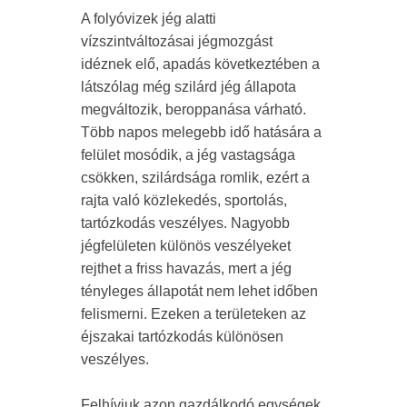
A folyóvizek jég alatti
vízszintváltozásai jégmozgást
idéznek elő, apadás következtében a
látszólag még szilárd jég állapota
megváltozik, beroppanása várható.
Több napos melegebb idő hatására a
felület mosódik, a jég vastagsága
csökken, szilárdsága romlik, ezért a
rajta való közlekedés, sportolás,
tartózkodás veszélyes. Nagyobb
jégfelületen különös veszélyeket
rejthet a friss havazás, mert a jég
tényleges állapotát nem lehet időben
felismerni. Ezeken a területeken az
éjszakai tartózkodás különösen
veszélyes.
Felhívjuk azon gazdálkodó egységek,