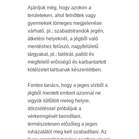
Ajánljuk még, hogy azokon a
területeken, ahol felnőttek vagy
gyermekek tömeges megjelenése
várható, pl.: szabadstrandok jegén,
átkelési helyeknél, a jégből való
mentéshez felúszó, nagyfelületű
tárgyakat, pl.: falétrát, pallót és
megfelelő erősségű és karbantartott
kötélzetet tartsanak készenlétben.
Fontos tanács, hogy a jeges vízből a
jégből mentett embert azonnal ne
vigyük túlfűtött meleg helyre,
dörzsöléssel próbáljuk a
vérkeringését beindítani,
természetesen előzőleg a jeges
ruházatától meg kell szabadítani. Az