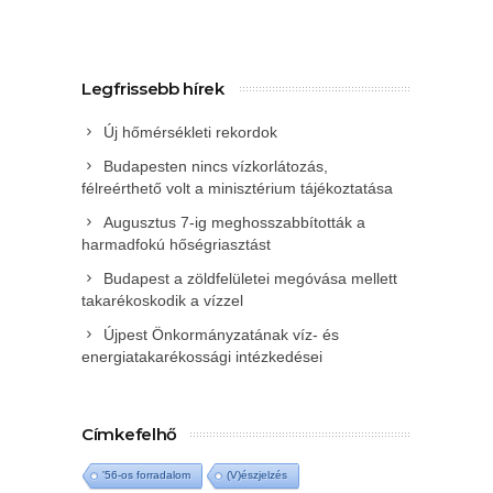
Legfrissebb hírek
Új hőmérsékleti rekordok
Budapesten nincs vízkorlátozás,
félreérthető volt a minisztérium tájékoztatása
Augusztus 7-ig meghosszabbították a
harmadfokú hőségriasztást
Budapest a zöldfelületei megóvása mellett
takarékoskodik a vízzel
Újpest Önkormányzatának víz- és
energiatakarékossági intézkedései
Címkefelhő
'56-os forradalom
(V)észjelzés