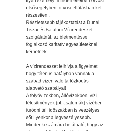
ilyen személyt minden esetben orvosi
elsősegélyben, orvosi ellátásban kell
részesíteni.
Részletesebb tájékoztatást a Dunai,
Tiszai és Balatoni Vízirendészeti
szolgálatnál, az életmentéssel
foglalkozó karitatív egyesületeknél
kérhetnek.
A vízirendészet felhívja a figyelmet,
hogy télen is hatályban vannak a
szabad vízen való tartózkodás
alapvető szabályai!
A folyóvizekben, állóvizekben, vízi
létesítmények (pl. csatornák) vízében
fürödni téli időszakban is veszélyes,
sőt ilyenkor a legveszélyesebb.
Mindenki számára belátható, hogy az