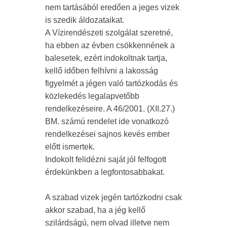
nem tartásából eredően a jeges vizek
is szedik áldozataikat.
A Vízirendészeti szolgálat szeretné,
ha ebben az évben csökkennének a
balesetek, ezért indokoltnak tartja,
kellő időben felhívni a lakosság
figyelmét a jégen való tartózkodás és
közlekedés legalapvetőbb
rendelkezéseire. A 46/2001. (XII.27.)
BM. számú rendelet ide vonatkozó
rendelkezései sajnos kevés ember
előtt ismertek.
Indokolt felidézni saját jól felfogott
érdekünkben a legfontosabbakat.
A szabad vizek jegén tartózkodni csak
akkor szabad, ha a jég kellő
szilárdságú, nem olvad illetve nem