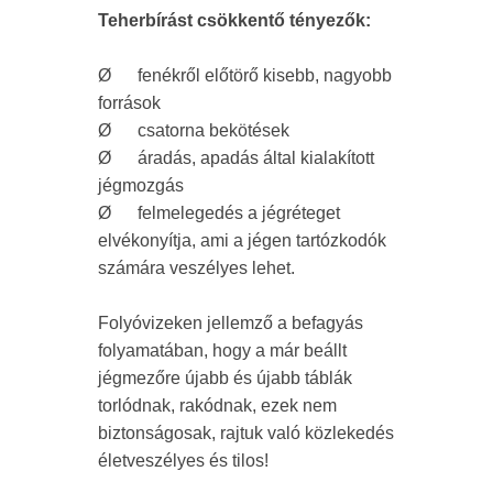
Teherbírást csökkentő tényezők:
Ø
fenékről előtörő kisebb, nagyobb
források
Ø
csatorna bekötések
Ø
áradás, apadás által kialakított
jégmozgás
Ø
felmelegedés a jégréteget
elvékonyítja, ami a jégen tartózkodók
számára veszélyes lehet.
Folyóvizeken jellemző a befagyás
folyamatában, hogy a már beállt
jégmezőre újabb és újabb táblák
torlódnak, rakódnak, ezek nem
biztonságosak, rajtuk való közlekedés
életveszélyes és tilos!