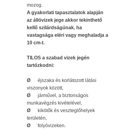
mozog.
A gyakorlati tapasztalatok alapján
az állóvizek jege akkor tekinthető
kellő szilárdságúnak, ha
vastagsága eléri vagy meghaladja a
10 cm-t.
TILOS a szabad vizek jegén
tartózkodni:
Ø
éjszaka és korlátozott látási
viszonyok között,
Ø
járművel, a biztonságos
munkavégzés kivételével,
Ø
kikötők és veszteglőhelyek
területén,
Ø
folyóvizeken.