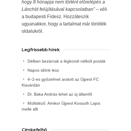
hogy 8 hónapja nem történt előrelépés a
Lánchíd felújításával kapcsolatban”
– véli
a budapesti Fidesz. Hozzáteszik
ugyanakkor, hogy a tartalmat már törölték
oldalukról.
Legfrissebb hírek
Délben bezárnak a légkondi nélküli posták
Napos időnk lesz
4–2-es győzelmet aratott az Újpest FC
Kisvárdán
Dr. Baka András lehet az új államfő
Múltidéző: Amikor Újpest Kossuth Lajos
mellé állt
Címkefelhő