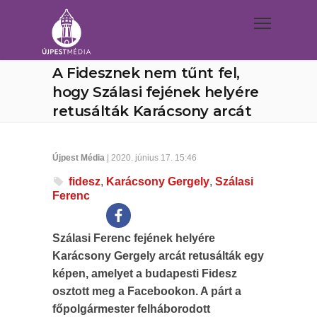
A Fidesznek nem tűnt fel,
hogy Szálasi fejének helyére
retusálták Karácsony arcát
Újpest Média
| 2020. június 17. 15:46
fidesz
,
Karácsony Gergely
,
Szálasi
Ferenc
Szálasi Ferenc fejének helyére
Karácsony Gergely arcát retusálták egy
képen, amelyet a budapesti Fidesz
osztott meg a Facebookon. A párt a
főpolgármester felháborodott