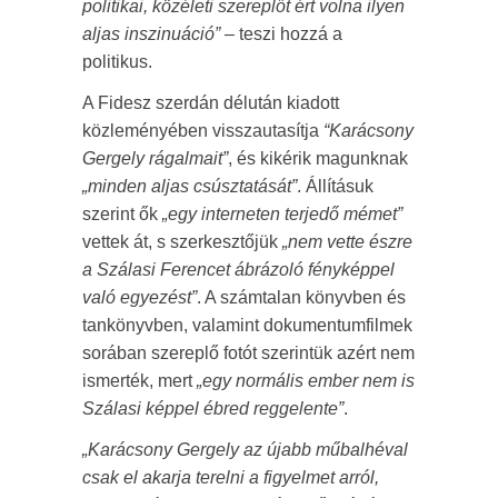
politikai, közéleti szereplőt ért volna ilyen
aljas inszinuáció”
– teszi hozzá a
politikus.
A Fidesz szerdán délután kiadott
közleményében visszautasítja
“Karácsony
Gergely rágalmait”
, és kikérik magunknak
„minden aljas csúsztatását”
. Állításuk
szerint ők
„egy interneten terjedő mémet”
vettek át, s szerkesztőjük
„nem vette észre
a Szálasi Ferencet ábrázoló fényképpel
való egyezést”
. A számtalan könyvben és
tankönyvben, valamint dokumentumfilmek
sorában szereplő fotót szerintük azért nem
ismerték, mert
„egy normális ember nem is
Szálasi képpel ébred reggelente”
.
„Karácsony Gergely az újabb műbalhéval
csak el akarja terelni a figyelmet arról,