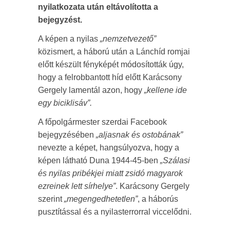
nyilatkozata után eltávolította a
bejegyzést.
A képen a nyilas
„nemzetvezető”
közismert, a háború után a Lánchíd romjai
előtt készült fényképét módosították úgy,
hogy a felrobbantott híd előtt Karácsony
Gergely lamentál azon, hogy
„kellene ide
egy biciklisáv”.
A főpolgármester szerdai Facebook
bejegyzésében
„aljasnak és ostobának”
nevezte a képet, hangsúlyozva, hogy a
képen látható Duna 1944-45-ben
„Szálasi
és nyilas pribékjei miatt zsidó magyarok
ezreinek lett sírhelye”
. Karácsony Gergely
szerint
„megengedhetetlen”
, a háborús
pusztítással és a nyilasterrorral viccelődni.