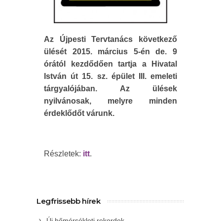
Az Újpesti Tervtanács következő
ülését
2015. március 5-én de. 9
órától
kezdődően tartja a Hivatal
István út 15. sz. épület III. emeleti
tárgyalójában. Az ülések
nyilvánosak, melyre minden
érdeklődőt várunk.
Részletek:
itt
.
Legfrissebb hírek
Új hőmérsékleti rekordok