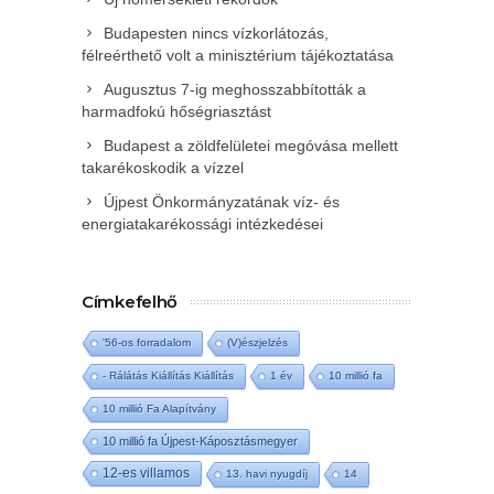
Budapesten nincs vízkorlátozás,
félreérthető volt a minisztérium tájékoztatása
Augusztus 7-ig meghosszabbították a
harmadfokú hőségriasztást
Budapest a zöldfelületei megóvása mellett
takarékoskodik a vízzel
Újpest Önkormányzatának víz- és
energiatakarékossági intézkedései
Címkefelhő
'56-os forradalom
(V)észjelzés
- Rálátás Kiállítás Kiállítás
1 év
10 millió fa
10 millió Fa Alapítvány
10 millió fa Újpest-Káposztásmegyer
12-es villamos
13. havi nyugdíj
14