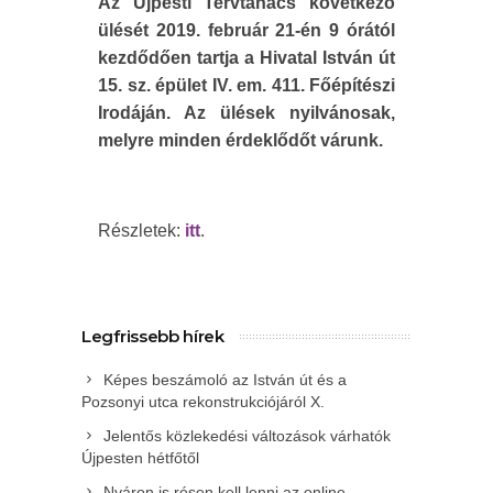
Az Újpesti Tervtanács következő
ülését
2019. február 21-én 9 órától
kezdődően tartja a Hivatal István út
15. sz. épület IV. em. 411. Főépítészi
Irodáján. Az ülések nyilvánosak,
melyre minden érdeklődőt várunk.
Részletek:
itt
.
Legfrissebb hírek
Képes beszámoló az István út és a
Pozsonyi utca rekonstrukciójáról X.
Jelentős közlekedési változások várhatók
Újpesten hétfőtől
Nyáron is résen kell lenni az online