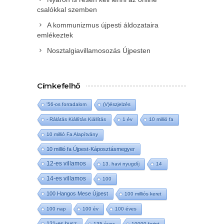
csalókkal szemben
A kommunizmus újpesti áldozataira
emlékeztek
Nosztalgiavillamosozás Újpesten
Címkefelhő
'56-os forradalom
(V)észjelzés
- Rálátás Kiállítás Kiállítás
1 év
10 millió fa
10 millió Fa Alapítvány
10 millió fa Újpest-Káposztásmegyer
12-es villamos
13. havi nyugdíj
14
14-es villamos
100
100 Hangos Mese Újpest
100 milliós keret
100 nap
100 év
100 éves
121-es busz
135 éves
10000 forint