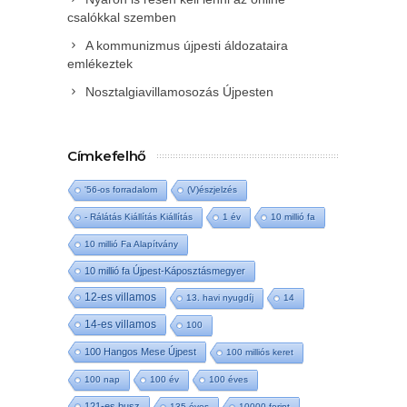
csalókkal szemben
A kommunizmus újpesti áldozataira
emlékeztek
Nosztalgiavillamosozás Újpesten
Címkefelhő
'56-os forradalom
(V)észjelzés
- Rálátás Kiállítás Kiállítás
1 év
10 millió fa
10 millió Fa Alapítvány
10 millió fa Újpest-Káposztásmegyer
12-es villamos
13. havi nyugdíj
14
14-es villamos
100
100 Hangos Mese Újpest
100 milliós keret
100 nap
100 év
100 éves
121-es busz
135 éves
10000 forint