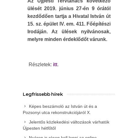
Az Újpesti Tervtanács következő
ülését
2019. június 27-én 9 órától
kezdődően tartja a Hivatal István út
15. sz. épület IV. em. 411. Főépítészi
Irodáján. Az ülések nyilvánosak,
melyre minden érdeklődőt várunk.
Részletek:
itt
.
Legfrissebb hírek
Képes beszámoló az István út és a
Pozsonyi utca rekonstrukciójáról X.
Jelentős közlekedési változások várhatók
Újpesten hétfőtől
Nyáron is résen kell lenni az online