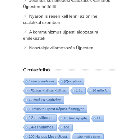
Jelentős közlekedési változások várhatók
Újpesten hétfőtől
Nyáron is résen kell lenni az online
csalókkal szemben
A kommunizmus újpesti áldozataira
emlékeztek
Nosztalgiavillamosozás Újpesten
Címkefelhő
'56-os forradalom
(V)észjelzés
- Rálátás Kiállítás Kiállítás
1 év
10 millió fa
10 millió Fa Alapítvány
10 millió fa Újpest-Káposztásmegyer
12-es villamos
13. havi nyugdíj
14
14-es villamos
100
100 Hangos Mese Újpest
100 milliós keret