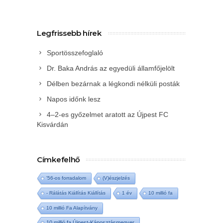
Legfrissebb hírek
Sportösszefoglaló
Dr. Baka András az egyedüli államfőjelölt
Délben bezárnak a légkondi nélküli posták
Napos időnk lesz
4–2-es győzelmet aratott az Újpest FC
Kisvárdán
Címkefelhő
'56-os forradalom
(V)észjelzés
- Rálátás Kiállítás Kiállítás
1 év
10 millió fa
10 millió Fa Alapítvány
10 millió fa Újpest-Káposztásmegyer