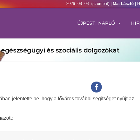
2026. 08. 08. (szombat) |
Ma: László
| 
ÚJPESTI NAPLÓ
HÍR
 egészségügyi és szociális dolgozókat
an jelentette be, hogy a főváros további segítséget nyújt az
azott: