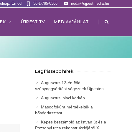
Holnap: Emõd
36-1-785-0366
iroda@ujpestmedia.hu
|
EK
ÚJPEST TV
MEDIAAJÁNLAT
Legfrissebb hírek
Augusztus 12-én földi
szúnyoggyérítést végeznek Újpesten
Augusztusi piaci körkép
Másodfokúra mérsékelték a
hőségriasztást
Képes beszámoló az István út és a
Pozsonyi utca rekonstrukciójáról X.