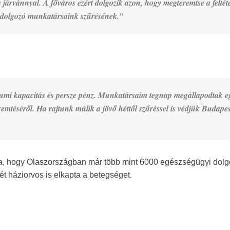
járvánnyal. A főváros ezért dolgozik azon, hogy megteremtse a feltéte
an dolgozó munkatársaink szűrésének.”
iumi kapacitás és persze pénz. Munkatársaim tegnap megállapodtak e
emtéséről. Ha rajtunk múlik a jövő héttől szűréssel is védjük Budapes
a, hogy Olaszországban már több mint 6000 egészségügyi dol
ét háziorvos is elkapta a betegséget.