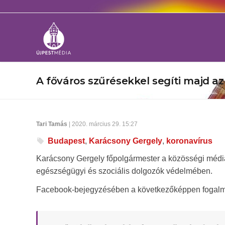
A főváros szűrésekkel segíti majd az
Tari Tamás
| 2020. március 29. 15:27
Budapest
,
Karácsony Gergely
,
koronavírus
Karácsony Gergely főpolgármester a közösségi médiáb
egészségügyi és szociális dolgozók védelmében.
Facebook-bejegyzésében a következőképpen fogalm