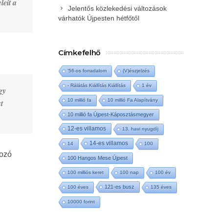
leit a
Jelentős közlekedési változások
várhatók Újpesten hétfőtől
Címkefelhő
'56-os forradalom
(V)észjelzés
- Rálátás Kiállítás Kiállítás
1 év
gy
10 millió fa
10 millió Fa Alapítvány
t
10 millió fa Újpest-Káposztásmegyer
12-es villamos
13. havi nyugdíj
14-es villamos
14
100
gozó
100 Hangos Mese Újpest
100 milliós keret
100 nap
100 év
121-es busz
100 éves
135 éves
10000 forint