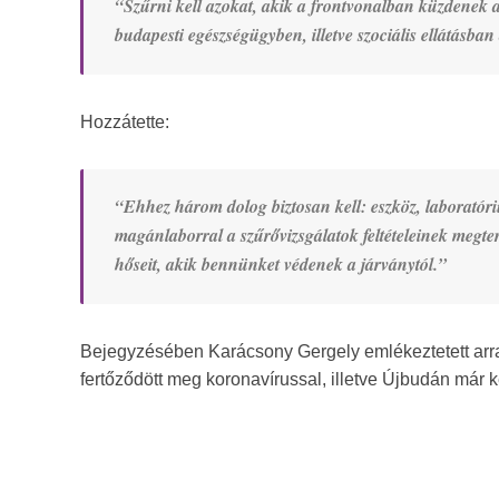
“Szűrni kell azokat, akik a frontvonalban küzdenek a 
budapesti egészségügyben, illetve szociális ellátásb
Hozzátette:
“Ehhez három dolog biztosan kell: eszköz, laboratór
magánlaborral a szűrővizsgálatok feltételeinek megter
hőseit, akik bennünket védenek a járványtól.”
Bejegyzésében Karácsony Gergely emlékeztetett arr
fertőződött meg koronavírussal, illetve Újbudán már k