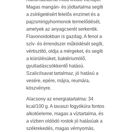
Magas mangán- és jódtartalma segíti
a zsírégetésért felelős enzimet és a
pajzsmirigyhormonok termelődését,
amelyek az anyagcserét serkentik.
Flavonoidokban is gazdag. A fenol a
szív- és érrendszer működését segíti,
vértisztító, oldja a mérgeket, és segíti
a kiürülésüket, baktériumölő,
gyulladáscsökkentő hatású.
Szalicilsavat tartalmaz, jó hatású a
vesére, epére, májra, reumára,
köszvényre.
Alacsony az energiatartalma: 34
kcal/100 g. A tavaszi fogyókúra fontos
alkotóeleme, magas a víztartalma, és
a vízben oldódó rostok jó hatásúak a
székrekedés, magas vérnyomás,