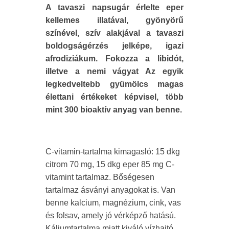
A tavaszi napsugár érlelte eper
kellemes illatával, gyönyörű
színével, szív alakjával a tavaszi
boldogságérzés jelképe, igazi
afrodiziákum. Fokozza a libidót,
illetve a nemi vágyat Az egyik
legkedveltebb gyümölcs magas
élettani értékeket képvisel, több
mint 300 bioaktív anyag van benne.
C-vitamin-tartalma kimagasló: 15 dkg
citrom 70 mg, 15 dkg eper 85 mg C-
vitamint tartalmaz. Bőségesen
tartalmaz ásványi anyagokat is. Van
benne kalcium, magnézium, cink, vas
és folsav, amely jó vérképző hatású.
Káliumtartalma miatt kiváló vízhajtó.