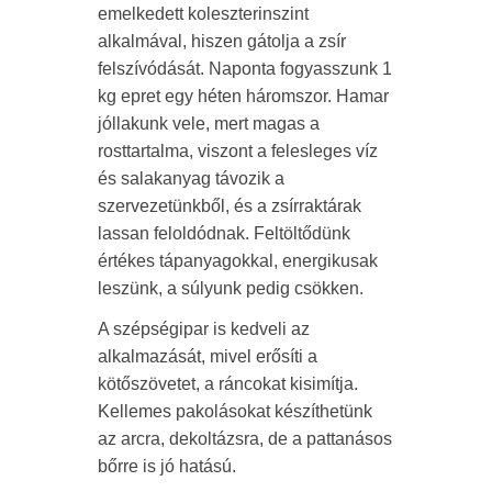
emelkedett koleszterinszint
alkalmával, hiszen gátolja a zsír
felszívódását. Naponta fogyasszunk 1
kg epret egy héten háromszor. Hamar
jóllakunk vele, mert magas a
rosttartalma, viszont a felesleges víz
és salakanyag távozik a
szervezetünkből, és a zsírraktárak
lassan feloldódnak. Feltöltődünk
értékes tápanyagokkal, energikusak
leszünk, a súlyunk pedig csökken.
A szépségipar is kedveli az
alkalmazását, mivel erősíti a
kötőszövetet, a ráncokat kisimítja.
Kellemes pakolásokat készíthetünk
az arcra, dekoltázsra, de a pattanásos
bőrre is jó hatású.