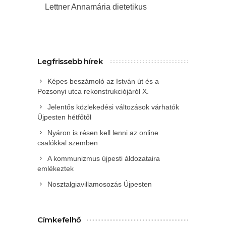
Lettner Annamária dietetikus
Legfrissebb hírek
Képes beszámoló az István út és a
Pozsonyi utca rekonstrukciójáról X.
Jelentős közlekedési változások várhatók
Újpesten hétfőtől
Nyáron is résen kell lenni az online
csalókkal szemben
A kommunizmus újpesti áldozataira
emlékeztek
Nosztalgiavillamosozás Újpesten
Címkefelhő