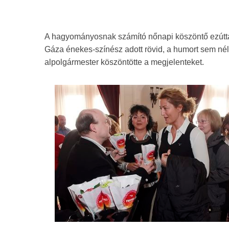
A hagyományosnak számító nőnapi köszöntő ezúttal
Gáza énekes-színész adott rövid, a humort sem né
alpolgármester köszöntötte a megjelenteket.