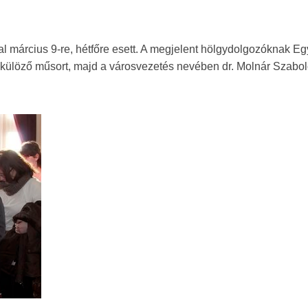
 március 9-re, hétfőre esett. A megjelent hölgydolgozóknak Eg
lkülöző műsort, majd a városvezetés nevében dr. Molnár Szabo