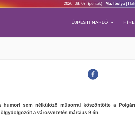
2026. 08. 07. (péntek) |
Ma: Ibolya
| Hol
ÚJPESTI NAPLÓ
HÍRE
a humort sem nélkülöző műsorral köszöntötte a Polgár
hölgydolgozóit a városvezetés március 9-én.