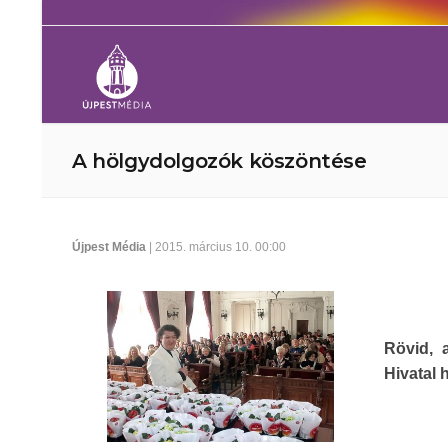
A hölgydolgozók köszöntése
Újpest Média
| 2015. március 10. 00:00
Rövid, 
Hivatal 