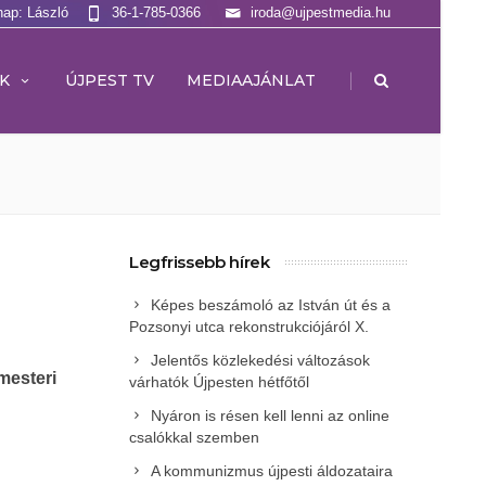
nap: László
36-1-785-0366
iroda@ujpestmedia.hu
|
K
ÚJPEST TV
MEDIAAJÁNLAT
Legfrissebb hírek
Képes beszámoló az István út és a
Pozsonyi utca rekonstrukciójáról X.
Jelentős közlekedési változások
mesteri
várhatók Újpesten hétfőtől
Nyáron is résen kell lenni az online
csalókkal szemben
A kommunizmus újpesti áldozataira