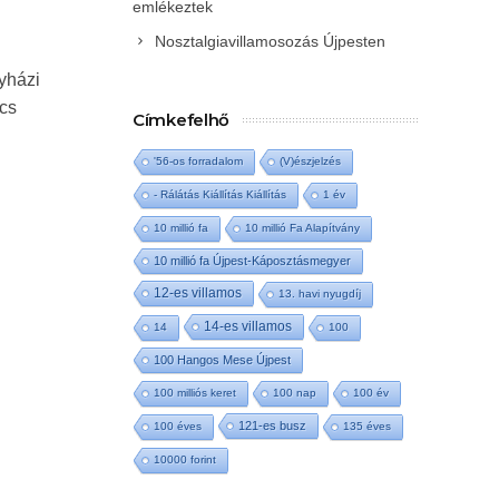
emlékeztek
Nosztalgiavillamosozás Újpesten
yházi
lcs
Címkefelhő
'56-os forradalom
(V)észjelzés
- Rálátás Kiállítás Kiállítás
1 év
10 millió fa
10 millió Fa Alapítvány
10 millió fa Újpest-Káposztásmegyer
12-es villamos
13. havi nyugdíj
14-es villamos
14
100
100 Hangos Mese Újpest
100 milliós keret
100 nap
100 év
121-es busz
100 éves
135 éves
10000 forint