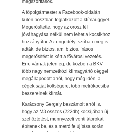
megszorítások.
A főpolgármester a Facebook-oldalán
külön posztban foglalkozott a klímaüggyel.
Megerősítette, hogy
az orosz fél
jóváhagyása nélkül nem lehet a kocsikhoz
hozzányúlni. Az engedélyt szóban meg is
adták, de biztos, ami biztos, írásos
megerősítést is kért a fővárosi vezetés.
Erre várnak jelenleg, de közben a BKV
több nagy nemzetközi klímagyártó céggel
megállapodott arról, hogy még idén, a
cégek saját költségére, több metrókocsiba
beszerelnek klímát.
Karácsony Gergely beszámolt arról is,
hogy a
z M3 összes (222db) kocsijában új
szellőztetést, mennyezeti ventilátorokat
építenek be, és a metró felújítása során