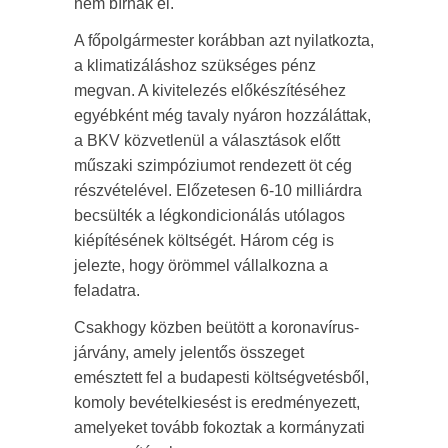
nem bírnák el.
A főpolgármester korábban azt nyilatkozta,
a klimatizáláshoz szükséges pénz
megvan. A kivitelezés előkészítéséhez
egyébként még tavaly nyáron hozzáláttak,
a BKV közvetlenül a választások előtt
műszaki szimpóziumot rendezett öt cég
részvételével. Előzetesen 6-10 milliárdra
becsülték a légkondicionálás utólagos
kiépítésének költségét. Három cég is
jelezte, hogy örömmel vállalkozna a
feladatra.
Csakhogy közben beütött a koronavírus-
járvány, amely jelentős összeget
emésztett fel a budapesti költségvetésből,
komoly bevételkiesést is eredményezett,
amelyeket tovább fokoztak a kormányzati