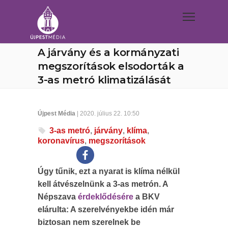
A járvány és a kormányzati
megszorítások elsodorták a
3-as metró klimatizálását
Újpest Média
| 2020. július 22. 10:50
3-as metró
,
járvány
,
klíma
,
koronavírus
,
megszorítások
Úgy tűnik, ezt a nyarat is klíma nélkül
kell átvészelnünk a 3-as metrón. A
Népszava
érdeklődésére
a BKV
elárulta: A szerelvényekbe idén már
biztosan nem szerelnek be