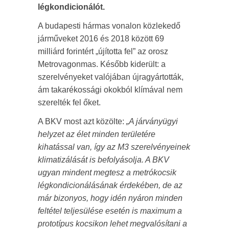
légkondicionálót.
A budapesti hármas vonalon közlekedő
járműveket 2016 és 2018 között 69
milliárd forintért „újította fel” az orosz
Metrovagonmas. Később kiderült: a
szerelvényeket valójában újragyártották,
ám takarékossági okokból klímával nem
szerelték fel őket.
A BKV most azt közölte:
„A járványügyi
helyzet az élet minden területére
kihatással van, így az M3 szerelvényeinek
klimatizálását is befolyásolja. A BKV
ugyan mindent megtesz a metrókocsik
légkondicionálásának érdekében, de az
már bizonyos, hogy idén nyáron minden
feltétel teljesülése esetén is maximum a
prototípus kocsikon lehet megvalósítani a