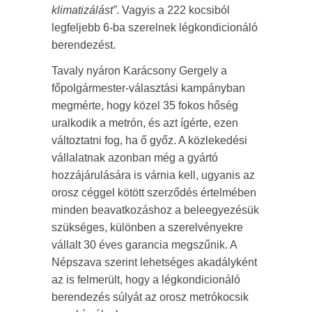
klimatizálást”
. Vagyis a 222 kocsiból
legfeljebb 6-ba szerelnek légkondicionáló
berendezést.
Tavaly nyáron Karácsony Gergely a
főpolgármester-választási kampányban
megmérte, hogy közel 35 fokos hőség
uralkodik a metrón, és azt ígérte, ezen
változtatni fog, ha ő győz. A közlekedési
vállalatnak azonban még a gyártó
hozzájárulására is várnia kell, ugyanis az
orosz céggel kötött szerződés értelmében
minden beavatkozáshoz a beleegyezésük
szükséges, különben a szerelvényekre
vállalt 30 éves garancia megszűnik. A
Népszava szerint lehetséges akadályként
az is felmerült, hogy a légkondicionáló
berendezés súlyát az orosz metrókocsik