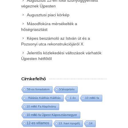
Augusztus 12-én földi szúnyoggyérítést
végeznek Újpesten
Augusztusi piaci körkép
Másodfokúra mérsékelték a
hőségriasztást
Képes beszámoló az István út és a
Pozsonyi utca rekonstrukciójáról X.
Jelentős közlekedési változások várhatók
Újpesten hétfőtől
Címkefelhő
'56-os forradalom
(V)észjelzés
- Rálátás Kiállítás Kiállítás
1 év
10 millió fa
10 millió Fa Alapítvány
10 millió fa Újpest-Káposztásmegyer
12-es villamos
13. havi nyugdíj
14