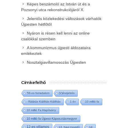
Képes beszámoló az István út és a
Pozsonyi utca rekonstrukciójáról X.
Jelentős közlekedési változások várhatók
Újpesten hétfőtől
Nyáron is résen kell lenni az online
csalókkal szemben
A kommunizmus újpesti áldozataira
emlékeztek
Nosztalgiavillamosozás Újpesten
Címkefelhő
'56-os forradalom
(V)észjelzés
- Rálátás Kiállítás Kiállítás
1 év
10 millió fa
10 millió Fa Alapítvány
10 millió fa Újpest-Káposztásmegyer
12-es villamos
13. havi nyugdíj
14