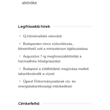
alelnöke
Legfrissebb hírek
Új hőmérsékleti rekordok
Budapesten nincs vízkorlátozás,
félreérthető volt a minisztérium tájékoztatása
Augusztus 7-ig meghosszabbították a
harmadfokú hőségriasztást
Budapest a zöldfelületei megóvása mellett
takarékoskodik a vízzel
Újpest Önkormányzatának víz- és
energiatakarékossági intézkedései
Címkefelhő