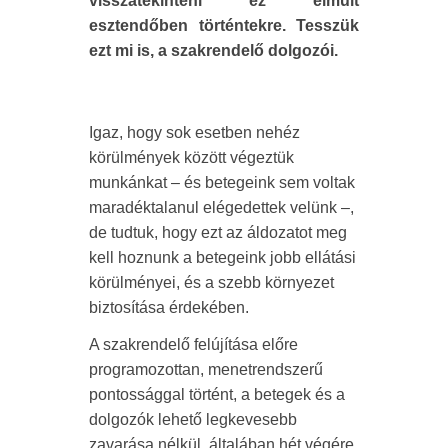
visszatekinteni ez elmúlt
esztendőben történtekre. Tesszük
ezt mi is, a szakrendelő dolgozói.
Igaz, hogy sok esetben nehéz
körülmények között végeztük
munkánkat – és betegeink sem voltak
maradéktalanul elégedettek velünk –,
de tudtuk, hogy ezt az áldozatot meg
kell hoznunk a betegeink jobb ellátási
körülményei, és a szebb környezet
biztosítása érdekében.
A szakrendelő felújítása előre
programozottan, menetrendszerű
pontossággal történt, a betegek és a
dolgozók lehető legkevesebb
zavarása nélkül, általában hét végére