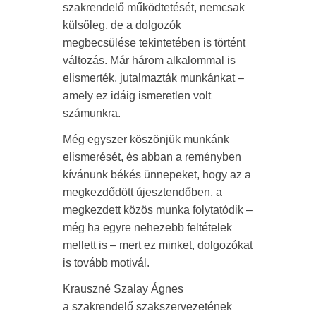
szakrendelő működtetését, nemcsak
külsőleg, de a dolgozók
megbecsülése tekintetében is történt
változás. Már három alkalommal is
elismerték, jutalmazták munkánkat –
amely ez idáig ismeretlen volt
számunkra.
Még egyszer köszönjük munkánk
elismerését, és abban a reményben
kívánunk békés ünnepeket, hogy az a
megkezdődött újesztendőben, a
megkezdett közös munka folytatódik –
még ha egyre nehezebb feltételek
mellett is – mert ez minket, dolgozókat
is tovább motivál.
Krauszné Szalay Ágnes
a szakrendelő szakszervezetének