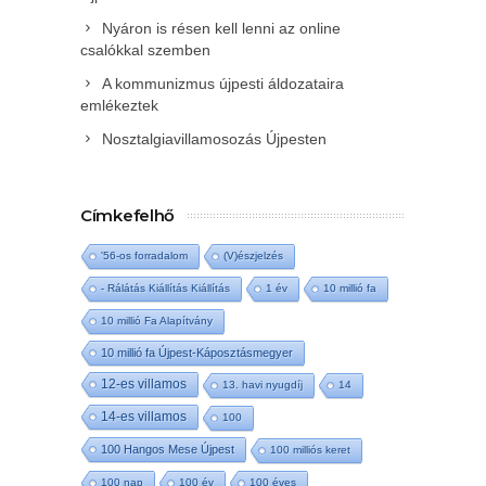
Nyáron is résen kell lenni az online
csalókkal szemben
A kommunizmus újpesti áldozataira
emlékeztek
Nosztalgiavillamosozás Újpesten
Címkefelhő
'56-os forradalom
(V)észjelzés
- Rálátás Kiállítás Kiállítás
1 év
10 millió fa
10 millió Fa Alapítvány
10 millió fa Újpest-Káposztásmegyer
12-es villamos
13. havi nyugdíj
14
14-es villamos
100
100 Hangos Mese Újpest
100 milliós keret
100 nap
100 év
100 éves