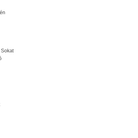
 én
. Sokat
ó
k
l