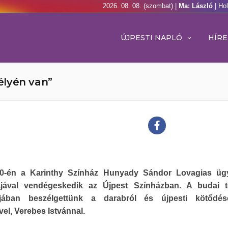
2026. 08. 08. (szombat) |
Ma: László
| Ho
ÚJPESTI NAPLÓ
HÍRE
élyén van”
0-én a Karinthy Színház Hunyady Sándor Lovagias üg
jával vendégeskedik az Újpest Színházban. A budai t
ójában beszélgettünk a darabról és újpesti kötődés
el, Verebes Istvánnal.