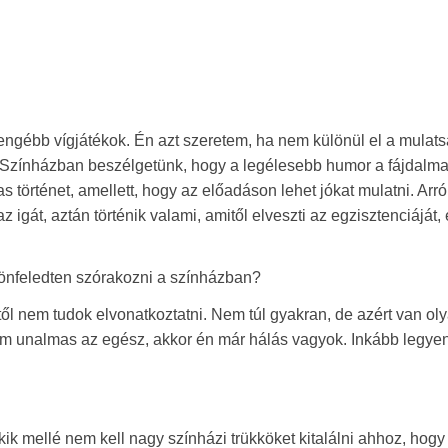
ngébb vígjátékok. Én azt szeretem, ha nem különül el a mulats
thy Színházban beszélgetünk, hogy a legélesebb humor a fájdalm
történet, amellett, hogy az előadáson lehet jókat mulatni. Arról
gát, aztán történik valami, amitől elveszti az egzisztenciáját, 
 önfeledten szórakozni a színházban?
l nem tudok elvonatkoztatni. Nem túl gyakran, de azért van oly
em unalmas az egész, akkor én már hálás vagyok. Inkább legye
ik mellé nem kell nagy színházi trükköket kitalálni ahhoz, hogy