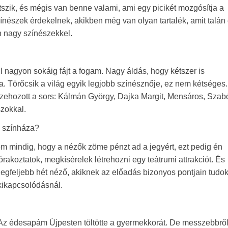
zik, és mégis van benne valami, ami egy picikét mozgósítja a
nészek érdekelnek, akikben még van olyan tartalék, amit talán
n nagy színészekkel.
l nagyon sokáig fájt a fogam. Nagy áldás, hogy kétszer is
a. Törőcsik a világ egyik legjobb színésznője, ez nem kétséges
sszehozott a sors: Kálmán György, Dajka Margit, Mensáros, Szab
zokkal.
n színháza?
om mindig, hogy a nézők zöme pénzt ad a jegyért, ezt pedig én
koztatok, megkísérelek létrehozni egy teátrumi attrakciót. És
legfeljebb hét néző, akiknek az előadás bizonyos pontjain tudo
 kikapcsolódásnál.
. Az édesapám Újpesten töltötte a gyermekkorát. De messzebbrő