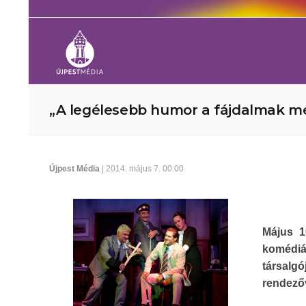
„A legélesebb humor a fájdalmak m
Újpest Média
| 2014. május 7. 00:00
Május 1
komédiá
társalg
rendezőv