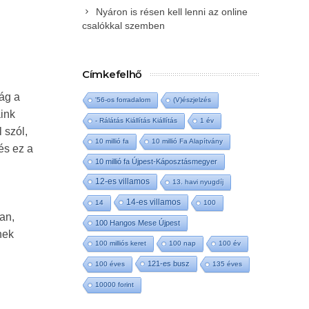
Nyáron is résen kell lenni az online
csalókkal szemben
Címkefelhő
ág a
'56-os forradalom
(V)észjelzés
aink
- Rálátás Kiállítás Kiállítás
1 év
 szól,
10 millió fa
10 millió Fa Alapítvány
és ez a
10 millió fa Újpest-Káposztásmegyer
12-es villamos
13. havi nyugdíj
14-es villamos
14
100
an,
100 Hangos Mese Újpest
nek
100 milliós keret
100 nap
100 év
121-es busz
100 éves
135 éves
10000 forint