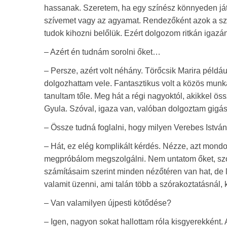
hassanak. Szeretem, ha egy színész könnyeden játs
szívemet vagy az agyamat. Rendezőként azok a szí
tudok kihozni belőlük. Ezért dolgozom ritkán igazá
– Azért én tudnám sorolni őket…
– Persze, azért volt néhány. Törőcsik Marira példáu
dolgozhattam vele. Fantasztikus volt a közös munk
tanultam tőle. Meg hát a régi nagyoktól, akikkel ö
Gyula. Szóval, igaza van, valóban dolgoztam gigás
– Össze tudná foglalni, hogy milyen Verebes Istvá
– Hát, ez elég komplikált kérdés. Nézze, azt mond
megpróbálom megszolgálni. Nem untatom őket, szóra
számításaim szerint minden nézőtéren van hat, de 
valamit üzenni, ami talán több a szórakoztatásnál,
– Van valamilyen újpesti kötődése?
– Igen, nagyon sokat hallottam róla kisgyerekként