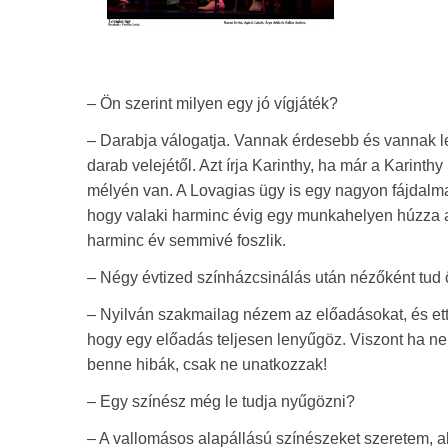
– Ön szerint milyen egy jó vígjáték?
– Darabja válogatja. Vannak érdesebb és vannak le
darab velejétől. Azt írja Karinthy, ha már a Karin
mélyén van. A Lovagias ügy is egy nagyon fájdalmas 
hogy valaki harminc évig egy munkahelyen húzza az i
harminc év semmivé foszlik.
– Négy évtized színházcsinálás után nézőként tud
– Nyilván szakmailag nézem az előadásokat, és ettő
hogy egy előadás teljesen lenyűgöz. Viszont ha n
benne hibák, csak ne unatkozzak!
– Egy színész még le tudja nyűgözni?
– A vallomásos alapállású színészeket szeretem, ak