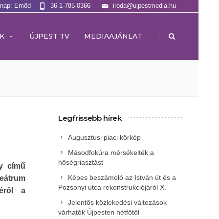
lnap: Emõd
36-1-785-0366
iroda@ujpestmedia.hu
|
K
ÚJPEST TV
MEDIAAJÁNLAT
Legfrissebb hírek
Augusztusi piaci körkép
Másodfokúra mérsékelték a
hőségriasztást
y című
Képes beszámoló az István út és a
eátrum
Pozsonyi utca rekonstrukciójáról X.
éről a
Jelentős közlekedési változások
várhatók Újpesten hétfőtől