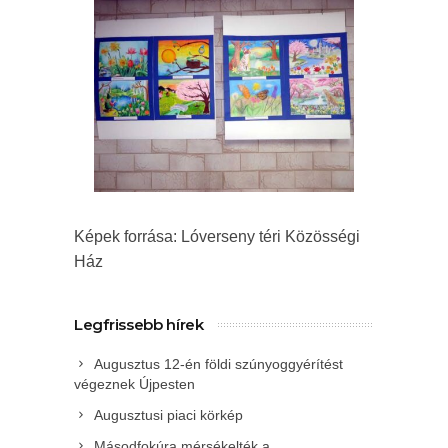
Képek forrása: Lóverseny téri Közösségi
Ház
Legfrissebb hírek
Augusztus 12-én földi szúnyoggyérítést
végeznek Újpesten
Augusztusi piaci körkép
Másodfokúra mérsékelték a