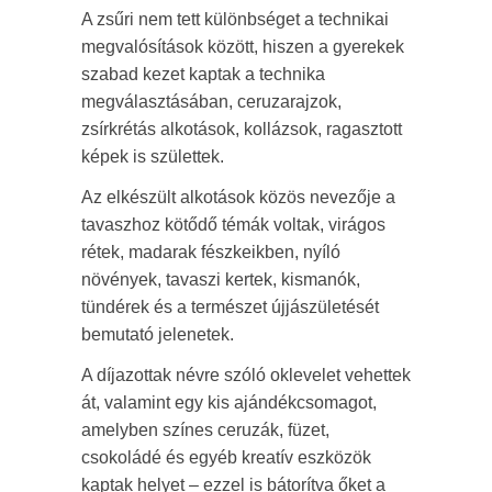
A zsűri nem tett különbséget a technikai
megvalósítások között, hiszen a gyerekek
szabad kezet kaptak a technika
megválasztásában, ceruzarajzok,
zsírkrétás alkotások, kollázsok, ragasztott
képek is születtek.
Az elkészült alkotások közös nevezője a
tavaszhoz kötődő témák voltak, virágos
rétek, madarak fészkeikben, nyíló
növények, tavaszi kertek, kismanók,
tündérek és a természet újjászületését
bemutató jelenetek.
A díjazottak névre szóló oklevelet vehettek
át, valamint egy kis ajándékcsomagot,
amelyben színes ceruzák, füzet,
csokoládé és egyéb kreatív eszközök
kaptak helyet – ezzel is bátorítva őket a