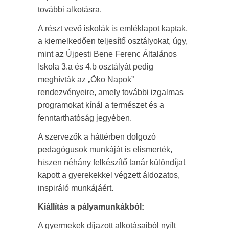
további alkotásra.
A részt vevő iskolák is emléklapot kaptak,
a kiemelkedően teljesítő osztályokat, úgy,
mint az Újpesti Bene Ferenc Általános
Iskola 3.a és 4.b osztályát pedig
meghívták az „Öko Napok”
rendezvényeire, amely további izgalmas
programokat kínál a természet és a
fenntarthatóság jegyében.
A szervezők a háttérben dolgozó
pedagógusok munkáját is elismerték,
hiszen néhány felkészítő tanár különdíjat
kapott a gyerekekkel végzett áldozatos,
inspiráló munkájáért.
Kiállítás a pályamunkákból:
A gyermekek díjazott alkotásaiból nyílt