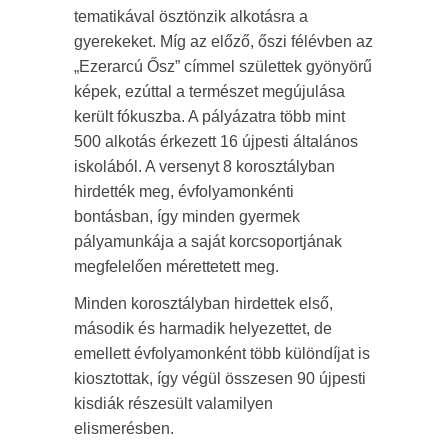
tematikával ösztönzik alkotásra a
gyerekeket. Míg az előző, őszi félévben az
„Ezerarcú Ősz” címmel születtek gyönyörű
képek, ezúttal a természet megújulása
került fókuszba. A pályázatra több mint
500 alkotás érkezett 16 újpesti általános
iskolából. A versenyt 8 korosztályban
hirdették meg, évfolyamonkénti
bontásban, így minden gyermek
pályamunkája a saját korcsoportjának
megfelelően mérettetett meg.
Minden korosztályban hirdettek első,
második és harmadik helyezettet, de
emellett évfolyamonként több különdíjat is
kiosztottak, így végül összesen 90 újpesti
kisdiák részesült valamilyen
elismerésben.