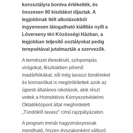
korosztályra bontva értékelték, és
összesen 90 kisdiákot díjaztak. A
legjobbnak ítélt alkotásokból
ingyenesen látogatható kiállítás nyílt a
Lóverseny téri Közösségi Házban, a
legjobban teljesítő osztályokat pedig
terepsétával jutalmazták a szervezők.
A természet ébredését, színpompás
virágokat, fészkükben pihenő
madárfiókákat, sőt még tavaszi tündéreket
és kismanókat is megörökítettek azok az
újpesti általános iskolások, akik részt
vettek a Homoktövis Környezetvédelmi
Oktatóközpont által meghirdetett
„Tündöklő tavasz” című rajzpályázaton.
A program immár hagyományosnak
mondható, hiszen évszakonként változó