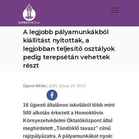
A legjobb pályamunkákból
kiállítást nyitottak, a
legjobban teljesítő osztályok
pedig terepsétán vehettek
részt
Újpest Média
| 2025. június 18. 09:37
16 újpesti általános iskolából több mint
500 alkotás érkezett a Homoktövis
Környezetvédelmi Oktatóközpont által
meghirdetett „Tündöklő tavasz” című
rajzpályázatra. A pályamunkákat nyolc