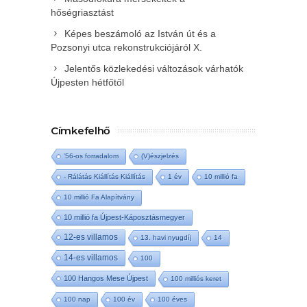
hőségriasztást
Képes beszámoló az István út és a
Pozsonyi utca rekonstrukciójáról X.
Jelentős közlekedési változások várhatók
Újpesten hétfőtől
Címkefelhő
'56-os forradalom
(V)észjelzés
- Rálátás Kiállítás Kiállítás
1 év
10 millió fa
10 millió Fa Alapítvány
10 millió fa Újpest-Káposztásmegyer
12-es villamos
13. havi nyugdíj
14
14-es villamos
100
100 Hangos Mese Újpest
100 milliós keret
100 nap
100 év
100 éves