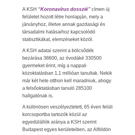
A KSH
“Koronavírus dosszié”
címen új
felületet hozott létre honlapján, mely a
járványhoz, illetve annak gazdasági és
társadalmi hatásaihoz kapcsolódó
statisztikákat, elemzéseket közöl.
A KSH adatai szerint a bölcsődék
bezárása 38600, az óvodáké 330500
gyermeket érint, míg a nappali
közoktatásban 1,1 millióan tanultak. Nekik
már két hete otthon kell maradniuk, ahogy
a felsőoktatásban tanuló 285100
hallgatónak is.
A különösen veszélyeztetett, 65 éven felüli
korcsoportba tartozók közül az
egyedülállók aránya a KSH szerint
Budapest egyes kerületeiben, az Alföldön