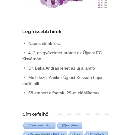
Legfrissebb hírek
Napos időnk lesz
4–2-es győzelmet aratott az Újpest FC
Kisvárdán
Dr. Baka András lehet az új államfő
Múltidéző: Amikor Újpest Kossuth Lajos
mellé állt
58 embert elfogtak, 29-et előállítottak
Címkefelhő
'56-os forradalom
(V)észjelzés
- Rálátás Kiállítás Kiállítás
1 év
10 millió fa