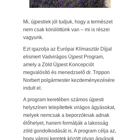
Mi, újpestiek jól tudjuk, hogy a természet
nem csak körülöttünk van – mi is részei
vagyunk.
Ezt igazolja az Európai Klímasztár Díjjal
elismert Vadvirágos Újpest Program,
amely a Zöld Újpest Koncepciót
megvalósító és menedzselő dr. Trippon
Norbert polgármester kezdeményezésére
indult el.
A program keretében számos újpesti
helyszínen telepítettek virágos ágyásokat,
melyek nemcsak a beporzóknak adnak
élőhelyet, hanem formálják a lakosság
zöld gondolkodását is. A program célja az,
hogy városi keretek között olyan ágyások