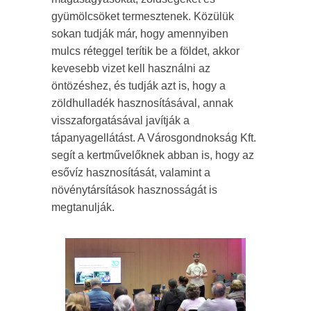
gyümölcsöket termesztenek. Közülük
sokan tudják már, hogy amennyiben
mulcs réteggel terítik be a földet, akkor
kevesebb vizet kell használni az
öntözéshez, és tudják azt is, hogy a
zöldhulladék hasznosításával, annak
visszaforgatásával javítják a
tápanyagellátást. A Városgondnokság Kft.
segít a kertművelőknek abban is, hogy az
esővíz hasznosítását, valamint a
növénytársítások hasznosságát is
megtanulják.