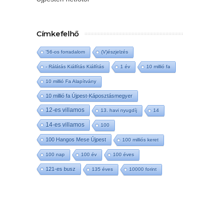
Címkefelhő
'56-os forradalom
(V)észjelzés
- Rálátás Kiállítás Kiállítás
1 év
10 millió fa
10 millió Fa Alapítvány
10 millió fa Újpest-Káposztásmegyer
12-es villamos
13. havi nyugdíj
14
14-es villamos
100
100 Hangos Mese Újpest
100 milliós keret
100 nap
100 év
100 éves
121-es busz
135 éves
10000 forint