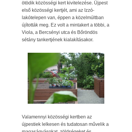
ötödik közösségi kert kivitelezése. Újpest
első közösségi kertjét, ami az Izzó-
lakótelepen van, éppen a közelmúltban
újították meg. Ez volt a mintakert a többi, a
Viola, a Bercsényi utca és Bőröndös
sétány tankertjének kialakításakor.
Valamennyi közösségi kertben az
újpestiek lelkesen és tudatosan művelik a
magaságyásokat, zöldségeket és