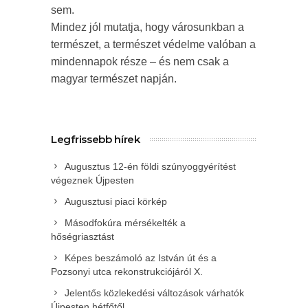
sem.
Mindez jól mutatja, hogy városunkban a
természet, a természet védelme valóban a
mindennapok része – és nem csak a
magyar természet napján.
Legfrissebb hírek
Augusztus 12-én földi szúnyoggyérítést
végeznek Újpesten
Augusztusi piaci körkép
Másodfokúra mérsékelték a
hőségriasztást
Képes beszámoló az István út és a
Pozsonyi utca rekonstrukciójáról X.
Jelentős közlekedési változások várhatók
Újpesten hétfőtől