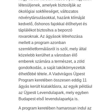
létesüljenek, amelyek biztosítják az
ökológiai sokféleséget, változatos
növénytársulásokkal, hazánk klímáját
kedvelő, őshonos fajokkal élőhelyet és
táplálékot biztosítva a beporzó
rovaroknak. Az ágyások létrehozása
mellett a program azonban
szemléletformálásról is szól, mely által
közelebb kerülhet a városban élő
emberek számára a természet, a zöld
gondolkodás, a saját lakókörnyezetük
élhetőbbé tétele. A Vadvirágos Újpest
Program keretében összesen eddig 11
ágyás került kialakításra, az egyik például
az Újpesti Levendulapark, mely egyben
Budapest első levendulaparkja is.
A program keretében hamarosan indul az