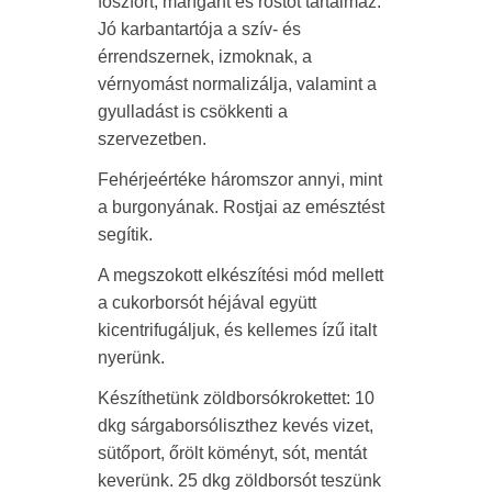
foszfort, mangánt és rostot tartalmaz.
Jó karbantartója a szív- és
érrendszernek, izmoknak, a
vérnyomást normalizálja, valamint a
gyulladást is csökkenti a
szervezetben.
Fehérjeértéke háromszor annyi, mint
a burgonyának. Rostjai az emésztést
segítik.
A megszokott elkészítési mód mellett
a cukorborsót héjával együtt
kicentrifugáljuk, és kellemes ízű italt
nyerünk.
Készíthetünk zöldborsókrokettet: 10
dkg sárgaborsóliszthez kevés vizet,
sütőport, őrölt köményt, sót, mentát
keverünk. 25 dkg zöldborsót teszünk