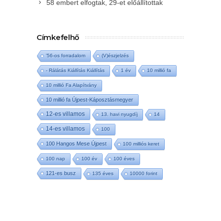
58 embert elfogtak, 29-et előállítottak
Címkefelhő
'56-os forradalom
(V)észjelzés
- Rálátás Kiállítás Kiállítás
1 év
10 millió fa
10 millió Fa Alapítvány
10 millió fa Újpest-Káposztásmegyer
12-es villamos
13. havi nyugdíj
14
14-es villamos
100
100 Hangos Mese Újpest
100 milliós keret
100 nap
100 év
100 éves
121-es busz
135 éves
10000 forint