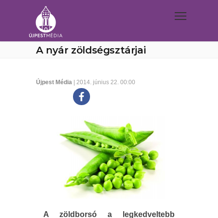
A nyár zöldségsztárjai
Újpest Média
| 2014. június 22. 00:00
A zöldborsó a legkedveltebb