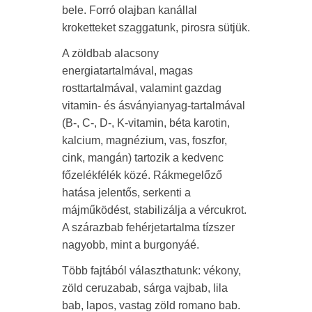
bele. Forró olajban kanállal
kroketteket szaggatunk, pirosra sütjük.
A zöldbab alacsony
energiatartalmával, magas
rosttartalmával, valamint gazdag
vitamin- és ásványianyag-tartalmával
(B-, C-, D-, K-vitamin, béta karotin,
kalcium, magnézium, vas, foszfor,
cink, mangán) tartozik a kedvenc
főzelékfélék közé. Rákmegelőző
hatása jelentős, serkenti a
májműködést, stabilizálja a vércukrot.
A szárazbab fehérjetartalma tízszer
nagyobb, mint a burgonyáé.
Több fajtából választhatunk: vékony,
zöld ceruzabab, sárga vajbab, lila
bab, lapos, vastag zöld romano bab.