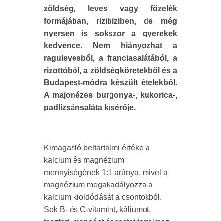
zöldség, leves vagy főzelék
formájában, rizibiziben, de még
nyersen is sokszor a gyerekek
kedvence. Nem hiányozhat a
ragulevesből, a franciasalátából, a
rizottóból, a zöldségköretekből és a
Budapest-módra készült ételekből.
A majonézes burgonya-, kukorica-,
padlizsánsaláta kísérője.
Kimagasló beltartalmi értéke a
kalcium és magnézium
mennyiségének 1:1 aránya, mivel a
magnézium megakadályozza a
kalcium kioldódását a csontokból.
Sok B- és C-vitamint, káliumot,