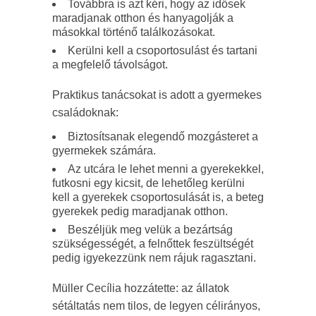
Továbbra is azt kéri, hogy az idősek
maradjanak otthon és hanyagolják a
másokkal történő találkozásokat.
Kerülni kell a csoportosulást és tartani
a megfelelő távolságot.
Praktikus tanácsokat is adott a gyermekes
családoknak:
Biztosítsanak elegendő mozgásteret a
gyermekek számára.
Az utcára le lehet menni a gyerekekkel,
futkosni egy kicsit, de lehetőleg kerülni
kell a gyerekek csoportosulását is, a beteg
gyerekek pedig maradjanak otthon.
Beszéljük meg velük a bezártság
szükségességét, a felnőttek feszültségét
pedig igyekezzünk nem rájuk ragasztani.
Müller Cecília hozzátette: az állatok
sétáltatás nem tilos, de legyen célirányos,