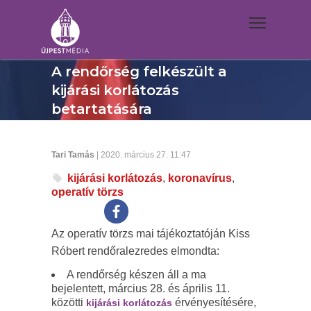
A rendőrség felkészült a
kijárási korlátozás
betartatására
Tari Tamás
| 2020. március 27. 11:47
kijárási korlátozás
,
koronavírus
,
operatív törzs
Az operatív törzs mai tájékoztatóján Kiss
Róbert rendőralezredes elmondta:
A rendőrség készen áll a ma
bejelentett, március 28. és április 11.
közötti
érvényesítésére,
kijárási korlátozás