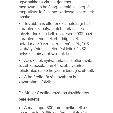
ugyanakkor a vírus terjedését
megnyugtató hatósági jelenléttel, segítő,
empatikus, lojális intézkedéssel szeretnék
lassítani.
Továbbra is ellenőrzik a hatósági házi
karantén szabályainak betartását, és
intézkednek, ha kell: összesen 5032 házi
karantént rendeltek el eddig, ezek
betartását 39 ezerszer ellenőrizték, 163
szabálysértési feljelentést tettek és 32
helyszíni bírságot szabtak ki.
Az üzletek nyitva tartását is ellenőrzik,
ezzel kapcsolatban 44 szabálysértési
feljelentés és 25 helyszíni bírság született.
A határellenőrzés továbbra is
zavartalanul folyik.
Dr. Müller Cecília országos tisztifőorvos
bejelentette:
A mai napra 300 főre emelkedett az
igazoltan fertőzöttek száma, halálozás