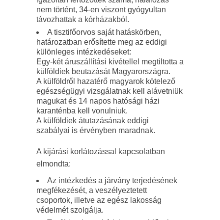
nem történt, 34-en viszont gyógyultan
távozhattak a kórházakból.
A tisztifőorvos saját hatáskörben,
határozatban erősítette meg az eddigi
különleges intézkedéseket:
Egy-két áruszállítási kivétellel megtiltotta a
külföldiek beutazását Magyarországra.
A külföldről hazatérő magyarok kötelező
egészségügyi vizsgálatnak kell alávetniük
magukat és 14 napos hatósági házi
karanténba kell vonulniuk.
A külföldiek átutazásának eddigi
szabályai is érvényben maradnak.
A kijárási korlátozással kapcsolatban
elmondta:
Az intézkedés a járvány terjedésének
megfékezését, a veszélyeztetett
csoportok, illetve az egész lakosság
védelmét szolgálja.