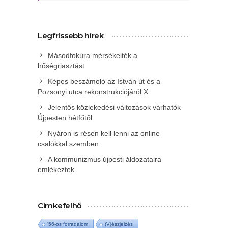
Legfrissebb hírek
Másodfokúra mérsékelték a
hőségriasztást
Képes beszámoló az István út és a
Pozsonyi utca rekonstrukciójáról X.
Jelentős közlekedési változások várhatók
Újpesten hétfőtől
Nyáron is résen kell lenni az online
csalókkal szemben
A kommunizmus újpesti áldozataira
emlékeztek
Címkefelhő
'56-os forradalom
(V)észjelzés