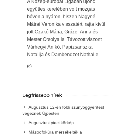
A Közép-európai Ligában újonc
együttes keretében volt mozgás
bőven a nyáron, hiszen Nagyné
Mátrai Veronika visszatért, rajta kívül
jött Czakó Mária, Grózer Anna és
Mester Orsolya is. Távozott viszont
Várhegyi Anikó, Papizsanszka
Natalija és Dambendzet Nathalie.
(g)
Legfrissebb hírek
Augusztus 12-én földi szúnyoggyérítést
végeznek Újpesten
Augusztusi piaci körkép
Másodfokúra mérsékelték a