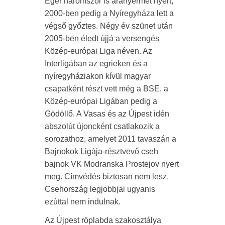
Eger háromszor is aranyérmet nyert,
2000-ben pedig a Nyíregyháza lett a
végső győztes. Négy év szünet után
2005-ben éledt újjá a versengés
Közép-európai Liga néven. Az
Interligában az egrieken és a
nyíregyháziakon kívül magyar
csapatként részt vett még a BSE, a
Közép-európai Ligában pedig a
Gödöllő. A Vasas és az Újpest idén
abszolút újoncként csatlakozik a
sorozathoz, amelyet 2011 tavaszán a
Bajnokok Ligája-résztvevő cseh
bajnok VK Modranska Prostejov nyert
meg. Címvédés biztosan nem lesz,
Csehország legjobbjai ugyanis
ezúttal nem indulnak.
Az Újpest röplabda szakosztálya