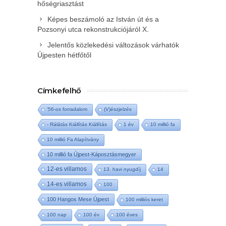
hőségriasztást
Képes beszámoló az István út és a
Pozsonyi utca rekonstrukciójáról X.
Jelentős közlekedési változások várhatók
Újpesten hétfőtől
Címkefelhő
'56-os forradalom
(V)észjelzés
- Rálátás Kiállítás Kiállítás
1 év
10 millió fa
10 millió Fa Alapítvány
10 millió fa Újpest-Káposztásmegyer
12-es villamos
13. havi nyugdíj
14
14-es villamos
100
100 Hangos Mese Újpest
100 milliós keret
100 nap
100 év
100 éves