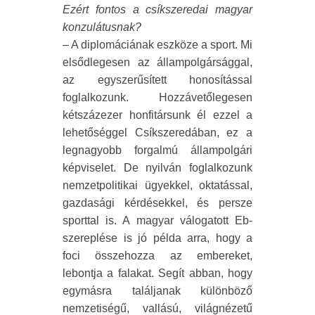
Ezért fontos a csíkszeredai magyar
konzulátusnak?
– A diplomáciának eszköze a sport. Mi
elsődlegesen az állampolgársággal,
az egyszerűsített honosítással
foglalkozunk. Hozzávetőlegesen
kétszázezer honfitársunk él ezzel a
lehetőséggel Csíkszeredában, ez a
legnagyobb forgalmú állampolgári
képviselet. De nyilván foglalkozunk
nemzetpolitikai ügyekkel, oktatással,
gazdasági kérdésekkel, és persze
sporttal is. A magyar válogatott Eb-
szereplése is jó példa arra, hogy a
foci összehozza az embereket,
lebontja a falakat. Segít abban, hogy
egymásra találjanak különböző
nemzetiségű, vallású, világnézetű