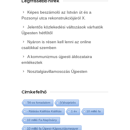
Legfrissebb hírek
Képes beszámoló az István út és a
Pozsonyi utca rekonstrukciójáról X.
Jelentős közlekedési változások várhatók
Újpesten hétfőtől
Nyáron is résen kell lenni az online
csalókkal szemben
A kommunizmus újpesti áldozataira
emlékeztek
Nosztalgiavillamosozás Újpesten
Címkefelhő
'56-os forradalom
(V)észjelzés
- Rálátás Kiállítás Kiállítás
1 év
10 millió fa
10 millió Fa Alapítvány
10 millió fa Újpest-Káposztásmegyer