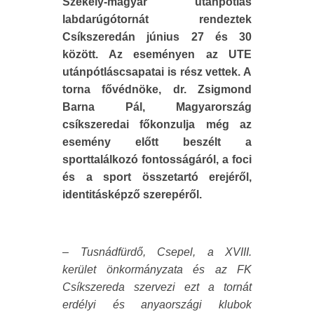
Székely-magyar utánpótlás
labdarúgótornát rendeztek
Csíkszeredán június 27 és 30
között. Az eseményen az UTE
utánpótláscsapatai is rész vettek. A
torna fővédnöke, dr. Zsigmond
Barna Pál, Magyarország
csíkszeredai főkonzulja még az
esemény előtt beszélt a
sporttalálkozó fontosságáról, a foci
és a sport összetartó erejéről,
identitásképző szerepéről.
–
Tusnádfürdő, Csepel, a XVIII.
kerület önkormányzata és az FK
Csíkszereda szervezi ezt a tornát
erdélyi és anyaországi klubok