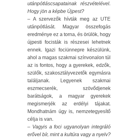
utánpótláscsapatainak részvételével.
Hogy jön a képbe Újpest?
– A szervezők hívták meg az UTE
utánpótlását. Magyar összefogás
eredménye ez a torna, és örülök, hogy
újpesti focisták is részesei lehetnek
ennek. Igazi fociünnepre készülünk,
ahol a magas szakmai színvonalon túl
az is fontos, hogy a gyerekek, edzők,
szülők, szakosztályvezetők egymásra
találjanak. Legyenek szakmai
eszmecserék, szövődjenek
barátságok, a magyar gyerekek
megismerjék az erdélyi tájakat.
Mondhatnám úgy is, nemzetegyesítő
célja is van.
– Vagyis a foci ugyanolyan integráló
erővel bír, mint a kultúra vagy a nyelv?