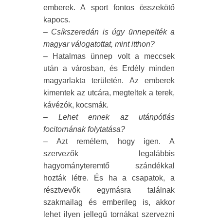
emberek. A sport fontos összekötő
kapocs.
–
Csíkszeredán is úgy ünnepelték a
magyar válogatottat, mint itthon?
– Hatalmas ünnep volt a meccsek
után a városban, és Erdély minden
magyarlakta területén. Az emberek
kimentek az utcára, megteltek a terek,
kávézók, kocsmák.
–
Lehet ennek az utánpótlás
focitornának folytatása?
– Azt remélem, hogy igen. A
szervezők legalábbis
hagyományteremtő szándékkal
hozták létre. És ha a csapatok, a
résztvevők egymásra találnak
szakmailag és emberileg is, akkor
lehet ilyen jellegű tornákat szervezni