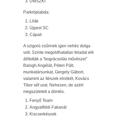
UMSZKI
Parkröplabda:
Lilák
Újpest SC
Cápali
A szigorú zsűrinek igen nehéz dolga
volt. Szinte megoldhatatlan feladat elé
állították a “bográcsolás művészei”
Balogh Angélát, Péteri Pált,
munkatársunkat, Gergely Gábort,
valamint az ítészek elnökét, Kovács
Tibor séf urat. Nehezen, de azért
megszületett a döntés.
Fenyő Team
Angyalföldi Fakanál
Kiscserkészek