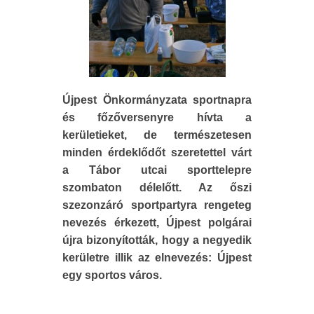
Újpest Önkormányzata sportnapra
és főzőversenyre hívta a
kerületieket, de természetesen
minden érdeklődőt szeretettel várt
a Tábor utcai sporttelepre
szombaton délelőtt. Az őszi
szezonzáró sportpartyra rengeteg
nevezés érkezett, Újpest polgárai
újra bizonyították, hogy a negyedik
kerületre illik az elnevezés: Újpest
egy sportos város.