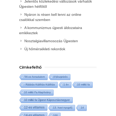
Jelentős közlekedési változások várhatók
Újpesten hétfőtől
Nyáron is résen kell lenni az online
csalókkal szemben
A kommunizmus újpesti áldozataira
emlékeztek
Nosztalgiavillamosozás Újpesten
Új hőmérsékleti rekordok
Címkefelhő
'56-os forradalom
(V)észjelzés
- Rálátás Kiállítás Kiállítás
1 év
10 millió fa
10 millió Fa Alapítvány
10 millió fa Újpest-Káposztásmegyer
12-es villamos
13. havi nyugdíj
14
14-es villamos
100