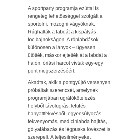
A sportparty programja ezúttal is
rengeteg lehetősséggel szolgált a
sportolni, mozogni vágyóknak.
Rúghatták a labdát a kispályás
focibajnokságon. A röplabdások –
különösen a lányok – ügyesen
ütötték, máskor ejtették át a labdát a
halón, óriási harcot vívtak egy-egy
pont megszerzéséért.
Akadtak, akik a pontgyűjtő versenyen
próbáltak szerencsét, amelynek
programjában ugrálókötelezés,
helyből távolugrás, felülés
hanyattfekvésből, egyensúlyozás,
fekvenyomás, medicinlabda hajítás,
gólyalábazás és légpuska lövészet is
szerepelt. A teljesítményeket