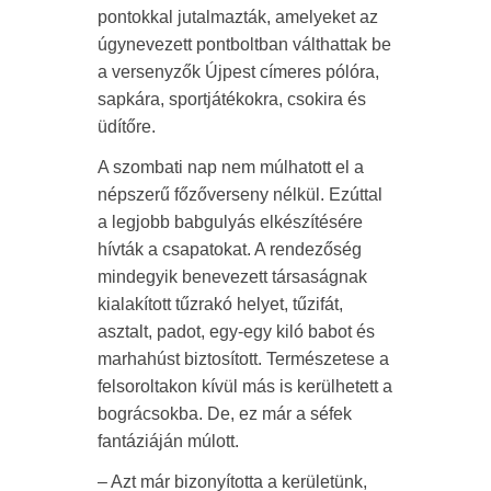
pontokkal jutalmazták, amelyeket az
úgynevezett pontboltban válthattak be
a versenyzők Újpest címeres pólóra,
sapkára, sportjátékokra, csokira és
üdítőre.
A szombati nap nem múlhatott el a
népszerű főzőverseny nélkül. Ezúttal
a legjobb babgulyás elkészítésére
hívták a csapatokat. A rendezőség
mindegyik benevezett társaságnak
kialakított tűzrakó helyet, tűzifát,
asztalt, padot, egy-egy kiló babot és
marhahúst biztosított. Természetese a
felsoroltakon kívül más is kerülhetett a
bográcsokba. De, ez már a séfek
fantáziáján múlott.
– Azt már bizonyította a kerületünk,