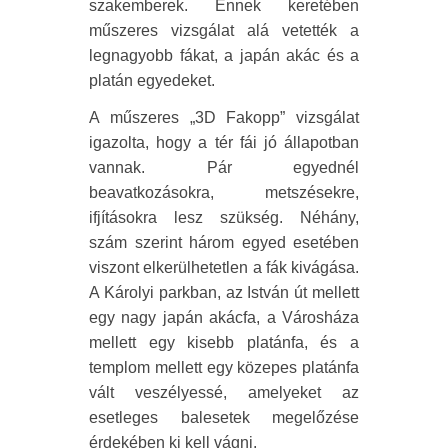
szakemberek. Ennek keretében
műszeres vizsgálat alá vetették a
legnagyobb fákat, a japán akác és a
platán egyedeket.
A műszeres „3D Fakopp” vizsgálat
igazolta, hogy a tér fái jó állapotban
vannak. Pár egyednél
beavatkozásokra, metszésekre,
ifjításokra lesz szükség. Néhány,
szám szerint három egyed esetében
viszont elkerülhetetlen a fák kivágása.
A Károlyi parkban, az István út mellett
egy nagy japán akácfa, a Városháza
mellett egy kisebb platánfa, és a
templom mellett egy közepes platánfa
vált veszélyessé, amelyeket az
esetleges balesetek megelőzése
érdekében ki kell vágni.