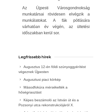
Az Újpesti Városgondnokság
munkatársai rövidesen elvégzik a
munkálatokat. A fák pótlására
várhatóan év végén, az ültetési
időszakban kerül sor.
Legfrissebb hírek
Augusztus 12-én földi szúnyoggyérítést
végeznek Újpesten
Augusztusi piaci körkép
Másodfokúra mérsékelték a
hőségriasztást
Képes beszámoló az István út és a
Pozsonyi utca rekonstrukciójáról X.