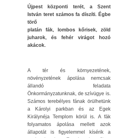
Újpest központi terét, a Szent
István teret számos fa díszíti. Égbe
törő
platán fák, lombos kőrisek, zöld
juharok, és fehér virágot hozó
akácok.
A tér és környezetének,
növényzetének ápolása nemcsak
állandó feladata
Önkormányzatunknak, de szívügye is.
Számos terebélyes fának örülhetünk
a Károlyi parkban és az Egek
Királynéja Templom körül is. A fák
folyamatos ápolása mellett azok
állapotát is figyelemmel kísérik a