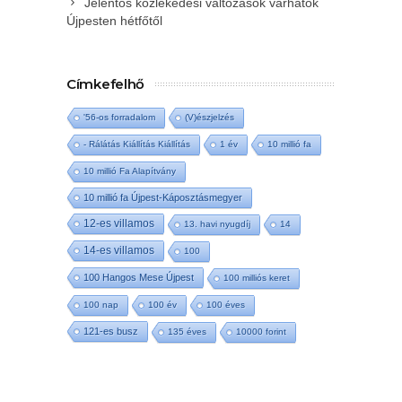
Jelentős közlekedési változások várhatók
Újpesten hétfőtől
Címkefelhő
'56-os forradalom
(V)észjelzés
- Rálátás Kiállítás Kiállítás
1 év
10 millió fa
10 millió Fa Alapítvány
10 millió fa Újpest-Káposztásmegyer
12-es villamos
13. havi nyugdíj
14
14-es villamos
100
100 Hangos Mese Újpest
100 milliós keret
100 nap
100 év
100 éves
121-es busz
135 éves
10000 forint