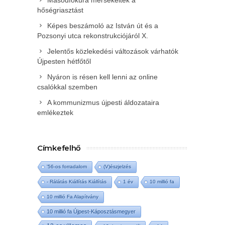
Másodfokúra mérsékelték a
hőségriasztást
Képes beszámoló az István út és a
Pozsonyi utca rekonstrukciójáról X.
Jelentős közlekedési változások várhatók
Újpesten hétfőtől
Nyáron is résen kell lenni az online
csalókkal szemben
A kommunizmus újpesti áldozataira
emlékeztek
Címkefelhő
'56-os forradalom
(V)észjelzés
- Rálátás Kiállítás Kiállítás
1 év
10 millió fa
10 millió Fa Alapítvány
10 millió fa Újpest-Káposztásmegyer