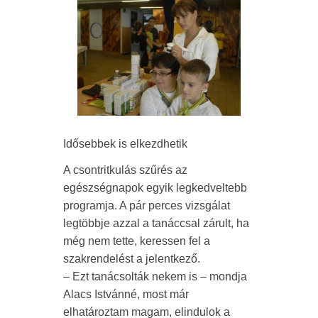
Idősebbek is elkezdhetik
A csontritkulás szűrés az
egészségnapok egyik legkedveltebb
programja. A pár perces vizsgálat
legtöbbje azzal a tanáccsal zárult, ha
még nem tette, keressen fel a
szakrendelést a jelentkező.
– Ezt tanácsolták nekem is – mondja
Alacs Istvánné, most már
elhatároztam magam, elindulok a