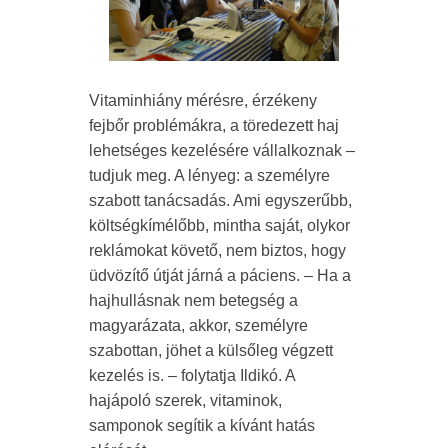
Vitaminhiány mérésre, érzékeny
fejbőr problémákra, a töredezett haj
lehetséges kezelésére vállalkoznak –
tudjuk meg. A lényeg: a személyre
szabott tanácsadás. Ami egyszerűbb,
költségkímélőbb, mintha saját, olykor
reklámokat követő, nem biztos, hogy
üdvözítő útját járná a páciens. – Ha a
hajhullásnak nem betegség a
magyarázata, akkor, személyre
szabottan, jöhet a külsőleg végzett
kezelés is. – folytatja Ildikó. A
hajápoló szerek, vitaminok,
samponok segítik a kívánt hatás