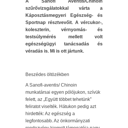
A Sanofi Aventis/Chinoin
szűrővizsgálatokkal várta a
Káposztásmegyeri Egészség- és
Sportnap résztvevőit. A vércukor-,
koleszterin, vérnyomás- és
testsúlymérés mellett volt
egészségügyi tanácsadás és
véradás is. Mi is ott jártunk.
Beszédes öltözékben
A Sanofi-aventis/ Chinoin
munkatársai egyen pólójukon, szívük
felett, az „Együtt többet tehetünk”
feliratot viselték. Hátukon pedig azt
hirdették: Az egészség a
legfontosabb. Az önkormányzati
rendezvény kiemelt támogatója nagy