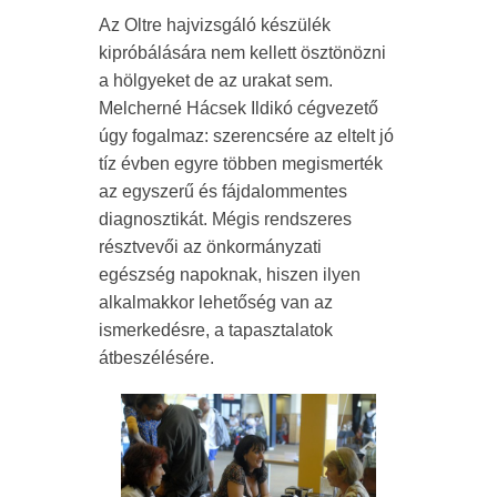
Az Oltre hajvizsgáló készülék
kipróbálására nem kellett ösztönözni
a hölgyeket de az urakat sem.
Melcherné Hácsek Ildikó cégvezető
úgy fogalmaz: szerencsére az eltelt jó
tíz évben egyre többen megismerték
az egyszerű és fájdalommentes
diagnosztikát. Mégis rendszeres
résztvevői az önkormányzati
egészség napoknak, hiszen ilyen
alkalmakkor lehetőség van az
ismerkedésre, a tapasztalatok
átbeszélésére.