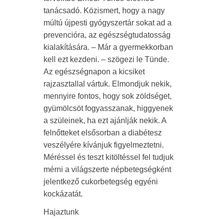
tanácsadó. Közismert, hogy a nagy
múltú újpesti gyógyszertár sokat ad a
prevencióra, az egészségtudatosság
kialakítására. – Már a gyermekkorban
kell ezt kezdeni. – szögezi le Tünde.
Az egészségnapon a kicsiket
rajzasztallal vártuk. Elmondjuk nekik,
mennyire fontos, hogy sok zöldséget,
gyümölcsöt fogyasszanak, higgyenek
a szüleinek, ha ezt ajánlják nekik. A
felnőtteket elsősorban a diabétesz
veszélyére kívánjuk figyelmeztetni.
Méréssel és teszt kitöltéssel fel tudjuk
mérni a világszerte népbetegségként
jelentkező cukorbetegség egyéni
kockázatát.
Hajaztunk