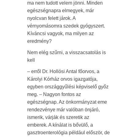
ma nem tudott velem jönni. Minden
egészségnapra elmegyek, már
nyolcvan felett járok. A
vérnyomásomra szedek gyógyszert.
Kíváncsi vagyok, ma milyen az
eredmény?
Nem elég szűrni, a visszacsatolás is
kell
– erről Dr. Hollósi Antal főorvos, a
Károlyi Kórház orvos igazgatója,
egyben országgyűlési képviselő győz
meg. – Nagyon fontos az
egészségnap. Az önkormányzat eme
rendezvénye már valóban önjáró,
ismerik, várják és szeretik az
emberek. A kínálat is bővülő, a
gasztroenterológia például először, de