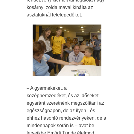
kosárnyi zöldalmával kínálta az
asztaluknál letelepedőket.
– A gyermekeket, a
középnemzedéket, és az időseket
egyaránt szeretnénk megszólítani az
egészségnapon, de az ilyen– és
ehhez hasonló rendezvényeken, de a
mindennapok során is – avat be
terveikbe Emődi Tünde életmód