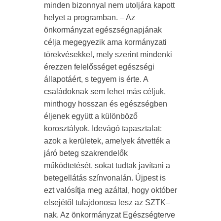
minden bizonnyal nem utoljára kapott
helyet a programban. – Az
önkormányzat egészségnapjának
célja megegyezik ama kormányzati
törekvésekkel, mely szerint mindenki
érezzen felelősséget egészségi
állapotáért, s tegyem is érte. A
családoknak sem lehet más céljuk,
minthogy hosszan és egészségben
éljenek együtt a különböző
korosztályok. Idevágó tapasztalat:
azok a kerületek, amelyek átvették a
járó beteg szakrendelők
működtetését, sokat tudtak javítani a
betegellátás színvonalán. Újpest is
ezt valósítja meg azáltal, hogy október
elsejétől tulajdonosa lesz az SZTK–
nak. Az önkormányzat Egészségterve