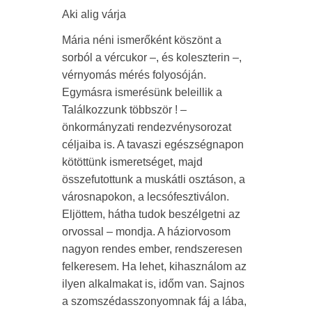
Aki alig várja
Mária néni ismerőként köszönt a
sorból a vércukor –, és koleszterin –,
vérnyomás mérés folyosóján.
Egymásra ismerésünk beleillik a
Találkozzunk többször ! –
önkormányzati rendezvénysorozat
céljaiba is. A tavaszi egészségnapon
kötöttünk ismeretséget, majd
összefutottunk a muskátli osztáson, a
városnapokon, a lecsófesztiválon.
Eljöttem, hátha tudok beszélgetni az
orvossal – mondja. A háziorvosom
nagyon rendes ember, rendszeresen
felkeresem. Ha lehet, kihasználom az
ilyen alkalmakat is, időm van. Sajnos
a szomszédasszonyomnak fáj a lába,