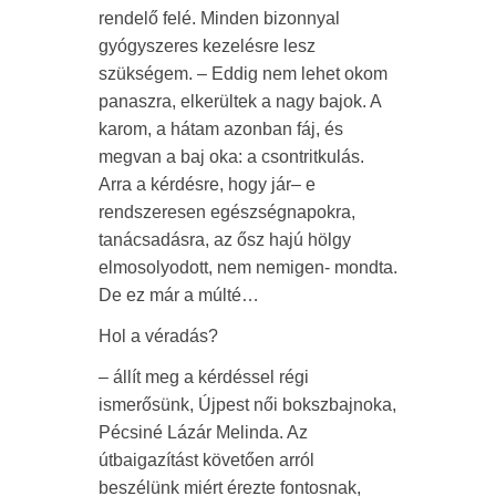
rendelő felé. Minden bizonnyal
gyógyszeres kezelésre lesz
szükségem. – Eddig nem lehet okom
panaszra, elkerültek a nagy bajok. A
karom, a hátam azonban fáj, és
megvan a baj oka: a csontritkulás.
Arra a kérdésre, hogy jár– e
rendszeresen egészségnapokra,
tanácsadásra, az ősz hajú hölgy
elmosolyodott, nem nemigen- mondta.
De ez már a múlté…
Hol a véradás?
– állít meg a kérdéssel régi
ismerősünk, Újpest női bokszbajnoka,
Pécsiné Lázár Melinda. Az
útbaigazítást követően arról
beszélünk miért érezte fontosnak,