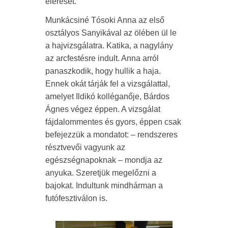
elérését.
Munkácsiné Tósoki Anna az első
osztályos Sanyikával az ölében ül le
a hajvizsgálatra. Katika, a nagylány
az arcfestésre indult. Anna arról
panaszkodik, hogy hullik a haja.
Ennek okát tárják fel a vizsgálattal,
amelyet Ildikó kolléganője, Bárdos
Ágnes végez éppen. A vizsgálat
fájdalommentes és gyors, éppen csak
befejezzük a mondatot: – rendszeres
résztvevői vagyunk az
egészségnapoknak – mondja az
anyuka. Szeretjük megelőzni a
bajokat. Indultunk mindhárman a
futófesztiválon is.