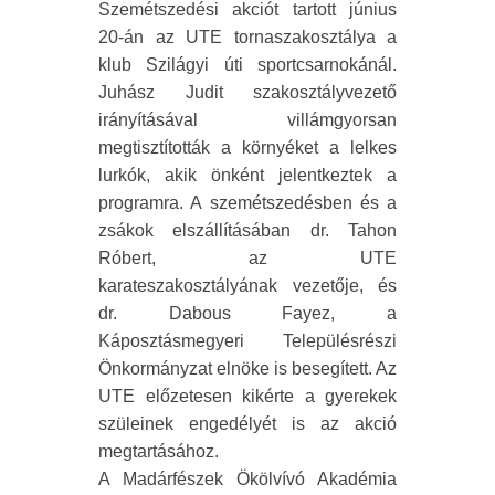
Szemétszedési akciót tartott június
20-án az UTE tornaszakosztálya a
klub Szilágyi úti sportcsarnokánál.
Juhász Judit szakosztályvezető
irányításával villámgyorsan
megtisztították a környéket a lelkes
lurkók, akik önként jelentkeztek a
programra. A szemétszedésben és a
zsákok elszállításában dr. Tahon
Róbert, az UTE
karateszakosztályának vezetője, és
dr. Dabous Fayez, a
Káposztásmegyeri Településrészi
Önkormányzat elnöke is besegített. Az
UTE előzetesen kikérte a gyerekek
szüleinek engedélyét is az akció
megtartásához.
A Madárfészek Ökölvívó Akadémia