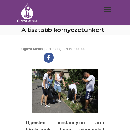
A tisztább környezetünkért
Újpest Média
| 2019. augusztus 9. 00:00
Újpesten mindannyian arra
törekszünk, hogy városunkat