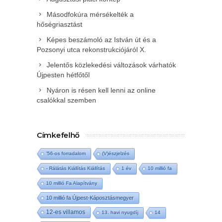
Másodfokúra mérsékelték a
hőségriasztást
Képes beszámoló az István út és a
Pozsonyi utca rekonstrukciójáról X.
Jelentős közlekedési változások várhatók
Újpesten hétfőtől
Nyáron is résen kell lenni az online
csalókkal szemben
Címkefelhő
'56-os forradalom
(V)észjelzés
- Rálátás Kiállítás Kiállítás
1 év
10 millió fa
10 millió Fa Alapítvány
10 millió fa Újpest-Káposztásmegyer
12-es villamos
13. havi nyugdíj
14