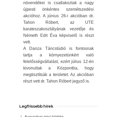
növendékei is csatlakoztak a nagy
újpesti önkéntes szemétszedési
akcióhoz. A június 26-i akcióban dr.
Tahon Róbert, az UTE
karateszakosztályának vezetője és
Németh Edit Éva képviselő is részt
vett.
A Danza Táncstúdió is fontosnak
tartja a környezetünkért való
felelősségvállalást, ezért július 12-én
kivonultak a Központba, hogy
megtisztítsák a területet. Az akcióban
részt vett dr. Tahon Róbert jegyző is.
Legfrissebb hírek
Augusztusi piaci körkép