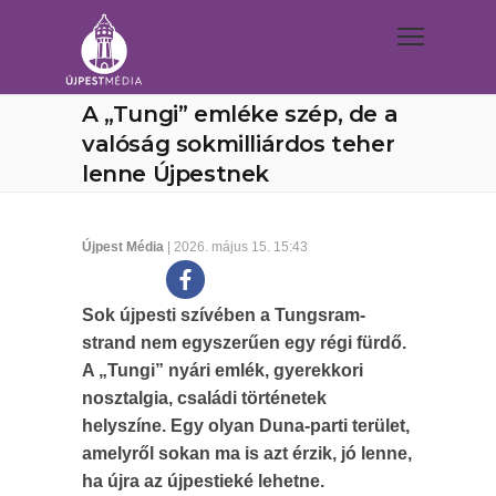
A „Tungi” emléke szép, de a
valóság sokmilliárdos teher
lenne Újpestnek
Újpest Média
| 2026. május 15. 15:43
Sok újpesti szívében a Tungsram-
strand nem egyszerűen egy régi fürdő.
A „Tungi” nyári emlék, gyerekkori
nosztalgia, családi történetek
helyszíne. Egy olyan Duna-parti terület,
amelyről sokan ma is azt érzik, jó lenne,
ha újra az újpestieké lehetne.