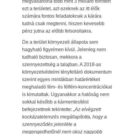
megvásárolná több mint 3 milliárd forintért
ezt a területet, azt ezeknek az itt élők
számára fontos feladatoknak a kárára
tudná csak megtenni, hiszen kevesebb
pénz jutna az előbb felsoroltakra.
De a terület környezeti állapota sem
hagyható figyelmen kívül. Jelenleg nem
tudható biztosan, mekkora a
szennyezettség a talajban. A 2018-as
környezetvédelmi tényfeltáró dokumentum
szerint egyes mintákban határértéket
meghaladó fém- és félfém-koncentrációkat
is kimutattak. Ugyanakkor a hatóság nem
sokkal később a kármentesítést
befejezettnek tekintette:
„Az elvégzett
kockázatelemzés megállapította, hogy a
szennyeződés jelenléte a
megengedhetőnél nem okoz nagyobb