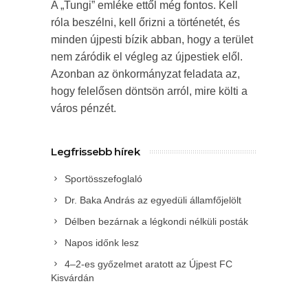
A „Tungi” emléke ettől még fontos. Kell
róla beszélni, kell őrizni a történetét, és
minden újpesti bízik abban, hogy a terület
nem záródik el végleg az újpestiek elől.
Azonban az önkormányzat feladata az,
hogy felelősen döntsön arról, mire költi a
város pénzét.
Legfrissebb hírek
Sportösszefoglaló
Dr. Baka András az egyedüli államfőjelölt
Délben bezárnak a légkondi nélküli posták
Napos időnk lesz
4–2-es győzelmet aratott az Újpest FC
Kisvárdán