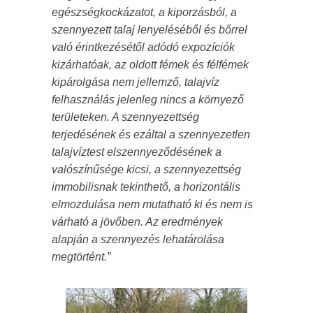
egészségkockázatot, a kiporzásból, a
szennyezett talaj lenyeléséből és bőrrel
való érintkezésétől adódó expozíciók
kizárhatóak, az oldott fémek és félfémek
kipárolgása nem jellemző, talajvíz
felhasználás jelenleg nincs a környező
területeken. A szennyezettség
terjedésének és ezáltal a szennyezetlen
talajvíztest elszennyeződésének a
valószínűsége kicsi, a szennyezettség
immobilisnak tekinthető, a horizontális
elmozdulása nem mutatható ki és nem is
várható a jövőben. Az eredmények
alapján a szennyezés lehatárolása
megtörtént.”