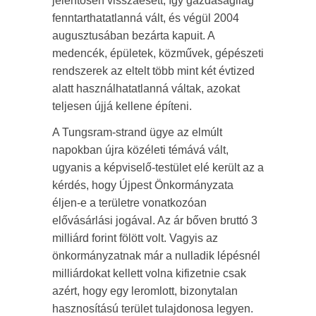
jelentősen visszaesett, így gazdaságilag
fenntarthatatlanná vált, és végül 2004
augusztusában bezárta kapuit. A
medencék, épületek, közművek, gépészeti
rendszerek az eltelt több mint két évtized
alatt használhatatlanná váltak, azokat
teljesen újjá kellene építeni.
A Tungsram-strand ügye az elmúlt
napokban újra közéleti témává vált,
ugyanis a képviselő-testület elé került az a
kérdés, hogy Újpest Önkormányzata
éljen-e a területre vonatkozóan
elővásárlási jogával. Az ár bőven bruttó 3
milliárd forint fölött volt. Vagyis az
önkormányzatnak már a nulladik lépésnél
milliárdokat kellett volna kifizetnie csak
azért, hogy egy leromlott, bizonytalan
hasznosítású terület tulajdonosa legyen.