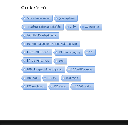
Címkefelhő
'56-os forradalom
(V)észjelzés
- Rálátás Kiállítás Kiállítás
1 év
10 millió fa
10 millió Fa Alapítvány
10 millió fa Újpest-Káposztásmegyer
12-es villamos
13. havi nyugdíj
14
14-es villamos
100
100 Hangos Mese Újpest
100 milliós keret
100 nap
100 év
100 éves
121-es busz
135 éves
10000 forint