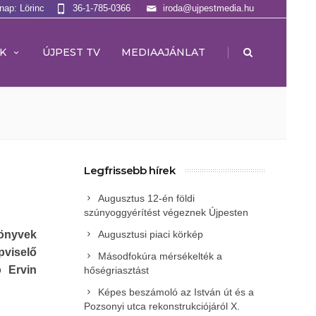
lnap: Lörinc
36-1-785-0366
iroda@ujpestmedia.hu
|
K
ÚJPEST TV
MEDIAAJÁNLAT
Legfrissebb hírek
Augusztus 12-én földi
szúnyoggyérítést végeznek Újpesten
könyvek
Augusztusi piaci körkép
pviselő
Másodfokúra mérsékelték a
ó Ervin
hőségriasztást
Képes beszámoló az István út és a
Pozsonyi utca rekonstrukciójáról X.