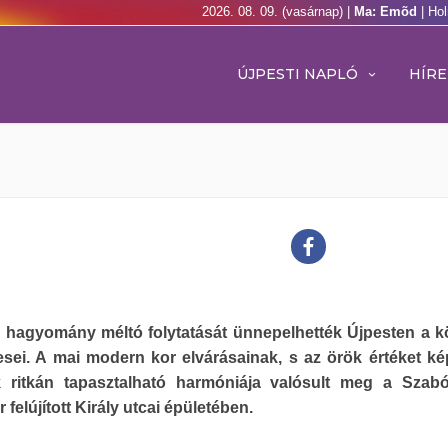
2026. 08. 09. (vasárnap) |
Ma: Emõd
| Ho
ÚJPESTI NAPLÓ
HÍRE
i hagyomány méltó folytatását ünnepelhették Újpesten a 
sei. A mai modern kor elvárásainak, s az örök értéket ké
 ritkán tapasztalható harmóniája valósult meg a Szab
 felújított Király utcai épületében.