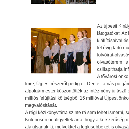
Az újpesti Királ
látogatókat. Az
kiállításaival é
fél évig tartó 
folyóirat-olvasó
olvasóterem is 
csillapíthatja i
A fővárosi önk
Imre, Újpest részéről pedig dr. Derce Tamás polgár
alpolgármester köszöntötték az intézmény újjászül
milliós felújítási költségből 16 millióval Újpest önk
megvalósítását.
A régi kézikönyvtárra szinte rá sem lehet ismerni, s
Különösen odafigyeltek arra, hogy a korszerűség m
alakítsanak ki, melyekkel a legkisebbeket is olvas