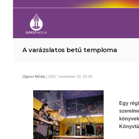
A varázslatos betű temploma
Újpest Média
| 2007. november 16. 00:00
Egy rég
szerelme
könyvek
Könyvtár