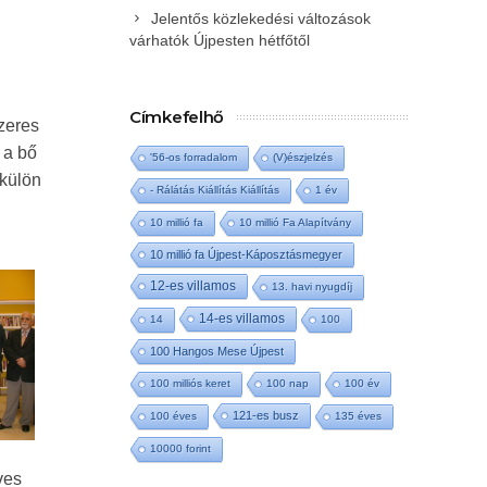
Jelentős közlekedési változások
várhatók Újpesten hétfőtől
Címkefelhő
zeres
 a bő
'56-os forradalom
(V)észjelzés
 külön
- Rálátás Kiállítás Kiállítás
1 év
10 millió fa
10 millió Fa Alapítvány
10 millió fa Újpest-Káposztásmegyer
12-es villamos
13. havi nyugdíj
14-es villamos
14
100
100 Hangos Mese Újpest
100 milliós keret
100 nap
100 év
121-es busz
100 éves
135 éves
10000 forint
ves