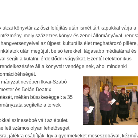
y utcai könyvtár az őszi felújítás után ismét tárt kapukkal várja a
 intézmény, mely százezres könyv-és zenei állományával, rends
s hangversenyeivel az újpesti kulturális élet meghatározó pillére,
munkálatok után megújult belső terekkel, tágasabb médiatárral és
val segíti a kutatni, érdeklődni vágyókat. Ezentúl elektronikus
rendelkezésére áll a könyvtár vendégeinek, ahol mindenki
nformációéhségét.
ormányzat nevében Ikvai-Szabó
mester és Belán Beatrix
etését, méltán büszkeséggel: a 35
ormányzata segítette a tervek
okkal színesebbé vált az épület.
ellett számos olyan lehetőséget
ásra, játékra csábítják. Így a gyermekeket meseszobával, kézmű