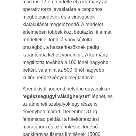
március 12-én rendelte el a kormány az
operatív törzs javaslatára a csoportos
megbetegedések és a vírusgócok
kialakulását megelőzendő. A rendelet
értelmében többek közt beutazási tilalmat
rendeltek el több járvány sújtotta
országból, a hazaérkezőknek pedig
karanténba kellett vonulniuk. A kormány
megtiltotta továbbá a 100 főnél nagyobb
beltéri, valamint az 500 főnél nagyobb
kültéri rendezvények megtartását.
A rendkívüli jogrend helyébe ugyanakkor
“
egészségügyi válsághelyzet
” léphet, és
az átmeneti szabályok egy része is
érvényben marad. December 31-ig
fennmarad például a hiteltörlesztési
moratórium és az érintéssel történő
bankkártyás fizetés limitjének 15000