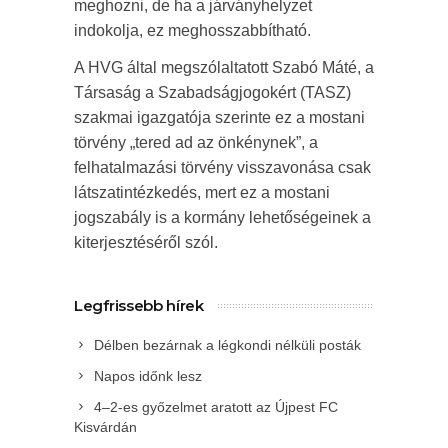
meghozni, de ha a járványhelyzet
indokolja, ez meghosszabbítható.
A HVG által megszólaltatott Szabó Máté, a
Társaság a Szabadságjogokért (TASZ)
szakmai igazgatója szerinte ez a mostani
törvény „tered ad az önkénynek”, a
felhatalmazási törvény visszavonása csak
látszatintézkedés, mert ez a mostani
jogszabály is a kormány lehetőségeinek a
kiterjesztéséről szól.
Legfrissebb hírek
Délben bezárnak a légkondi nélküli posták
Napos időnk lesz
4–2-es győzelmet aratott az Újpest FC
Kisvárdán