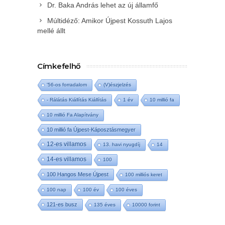
Dr. Baka András lehet az új államfő
Múltidéző: Amikor Újpest Kossuth Lajos
mellé állt
Címkefelhő
'56-os forradalom
(V)észjelzés
- Rálátás Kiállítás Kiállítás
1 év
10 millió fa
10 millió Fa Alapítvány
10 millió fa Újpest-Káposztásmegyer
12-es villamos
13. havi nyugdíj
14
14-es villamos
100
100 Hangos Mese Újpest
100 milliós keret
100 nap
100 év
100 éves
121-es busz
135 éves
10000 forint