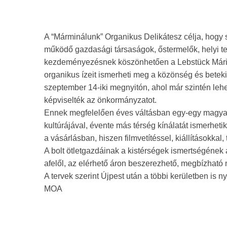
A “Márminálunk” Organikus Delikátesz célja, hogy 
működő gazdasági társaságok, őstermelők, helyi te
kezdeményezésnek köszönhetően a Lebstück Mária
organikus ízeit ismerheti meg a közönség és beteki
szeptember 14-iki megnyitón, ahol már szintén lehet
képviselték az önkormányzatot.
Ennek megfelelően éves váltásban egy-egy magyaror
kultúrájával, évente más térség kínálatát ismerhet
a vásárlásban, hiszen filmvetítéssel, kiállításokka
A bolt ötletgazdáinak a kistérségek ismertségének 
afelől, az elérhető áron beszerezhető, megbízható
A tervek szerint Újpest után a többi kerületben is ny
MOA