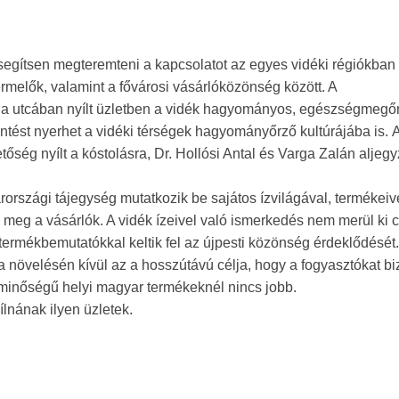
segítsen megteremteni a kapcsolatot az egyes vidéki régiókban
rmelők, valamint a fővárosi vásárlóközönség között. A
 utcában nyílt üzletben a vidék hagyományos, egészségmegőr
ntést nyerhet a vidéki térségek hagyományőrző kultúrájába is. 
őség nyílt a kóstolásra, Dr. Hollósi Antal és Varga Zalán aljeg
szági tájegység mutatkozik be sajátos ízvilágával, termékeive
ik meg a vásárlók. A vidék ízeivel való ismerkedés nem merül ki
l, termékbemutatókkal keltik fel az újpesti közönség érdeklődését
a növelésén kívül az a hosszútávú célja, hogy a fogyasztókat bi
 minőségű helyi magyar termékeknél nincs jobb.
ílnának ilyen üzletek.