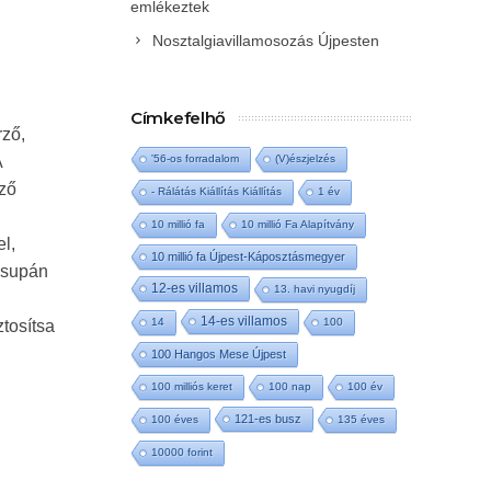
emlékeztek
Nosztalgiavillamosozás Újpesten
Címkefelhő
ző,
A
'56-os forradalom
(V)észjelzés
yző
- Rálátás Kiállítás Kiállítás
1 év
10 millió fa
10 millió Fa Alapítvány
l,
10 millió fa Újpest-Káposztásmegyer
 csupán
12-es villamos
13. havi nyugdíj
.
14-es villamos
14
100
ztosítsa
100 Hangos Mese Újpest
100 milliós keret
100 nap
100 év
121-es busz
100 éves
135 éves
10000 forint