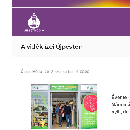
A vidék ízei Újpesten
Újpest Média
| 2012. szeptember 16. 00:00
Évente 
Márminál
nyílt, d