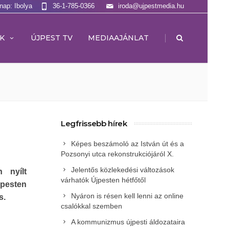
lnap: Ibolya
36-1-785-0366
iroda@ujpestmedia.hu
|
K
ÚJPEST TV
MEDIAAJÁNLAT
Legfrissebb hírek
Képes beszámoló az István út és a
Pozsonyi utca rekonstrukciójáról X.
Jelentős közlekedési változások
 nyílt
várhatók Újpesten hétfőtől
jpesten
Nyáron is résen kell lenni az online
s.
csalókkal szemben
A kommunizmus újpesti áldozataira