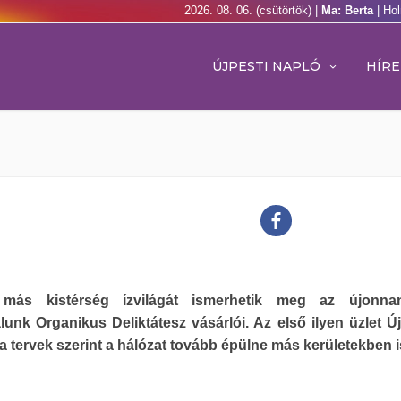
2026. 08. 06. (csütörtök) |
Ma: Berta
| Ho
ÚJPESTI NAPLÓ
HÍRE
más kistérség ízvilágát ismerhetik meg az újonnan
unk Organikus Deliktátesz vásárlói. Az első ilyen üzlet Ú
e a tervek szerint a hálózat tovább épülne más kerületekben i