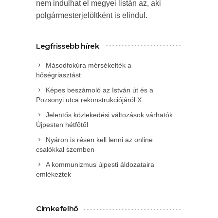
nem indulhat el megyei listán az, aki
polgármesterjelöltként is elindul.
Legfrissebb hírek
Másodfokúra mérsékelték a
hőségriasztást
Képes beszámoló az István út és a
Pozsonyi utca rekonstrukciójáról X.
Jelentős közlekedési változások várhatók
Újpesten hétfőtől
Nyáron is résen kell lenni az online
csalókkal szemben
A kommunizmus újpesti áldozataira
emlékeztek
Címkefelhő