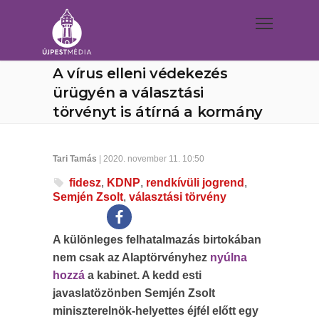
A vírus elleni védekezés
ürügyén a választási
törvényt is átírná a kormány
Tari Tamás
| 2020. november 11. 10:50
fidesz
,
KDNP
,
rendkívüli jogrend
,
Semjén Zsolt
,
választási törvény
A különleges felhatalmazás birtokában
nem csak az Alaptörvényhez
nyúlna
hozzá
a kabinet. A kedd esti
javaslatözönben Semjén Zsolt
miniszterelnök-helyettes éjfél előtt egy