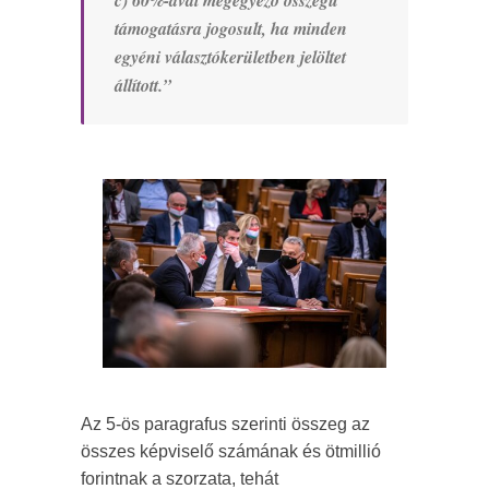
c) 60%-ával megegyező összegű
támogatásra jogosult, ha minden
egyéni választókerületben jelöltet
állított.”
Az 5-ös paragrafus szerinti összeg az
összes képviselő számának és ötmillió
forintnak a szorzata, tehát