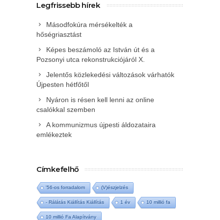
Legfrissebb hírek
Másodfokúra mérsékelték a
hőségriasztást
Képes beszámoló az István út és a
Pozsonyi utca rekonstrukciójáról X.
Jelentős közlekedési változások várhatók
Újpesten hétfőtől
Nyáron is résen kell lenni az online
csalókkal szemben
A kommunizmus újpesti áldozataira
emlékeztek
Címkefelhő
'56-os forradalom
(V)észjelzés
- Rálátás Kiállítás Kiállítás
1 év
10 millió fa
10 millió Fa Alapítvány