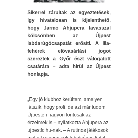
Sikerrel zárultak az egyeztetések,
így hivatalosan is kijelenthető,
hogy Jarmo Ahjupera tavasszal
kölcsönben az Újpest
labdarúgócsapatát erősíti. A lila-
fehérek elővásárlási jogot
szereztek a Győr észt válogatott
csatárára – adta hírül az Újpest
honlapja.
„Egy jó klubhoz kerültem, amelyen
látszik, hogy profi, de azt már tudom,
Újpesten nagyon fontosak az
érzelmek is – nyilatkozta Ahjupera az
ujpestfc.hu-nak. – A rutinos játékosok
mellett nagyon sok tehetséges fiatal