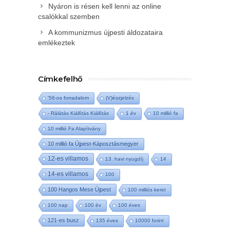
Nyáron is résen kell lenni az online
csalókkal szemben
A kommunizmus újpesti áldozataira
emlékeztek
Címkefelhő
'56-os forradalom
(V)észjelzés
- Rálátás Kiállítás Kiállítás
1 év
10 millió fa
10 millió Fa Alapítvány
10 millió fa Újpest-Káposztásmegyer
12-es villamos
13. havi nyugdíj
14
14-es villamos
100
100 Hangos Mese Újpest
100 milliós keret
100 nap
100 év
100 éves
121-es busz
135 éves
10000 forint