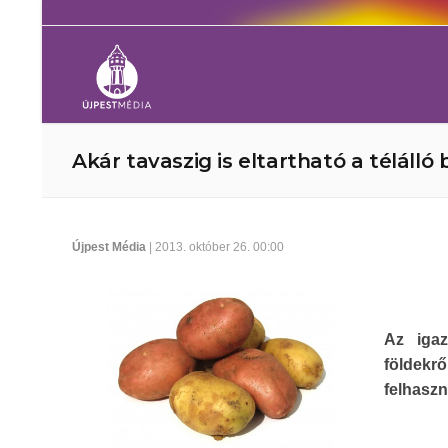
Akár tavaszig is eltartható a télálló
Újpest Média
| 2013. október 26. 00:00
Az igaz
földekrő
felhaszn