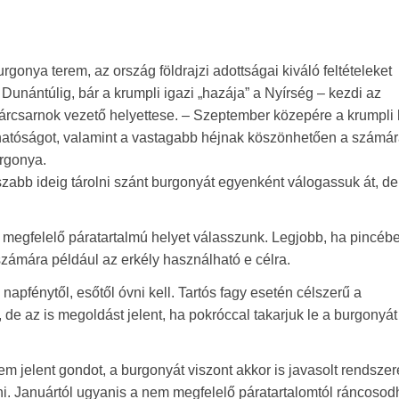
gonya terem, az ország földrajzi adottságai kiváló feltételeket
Dunántúlig, bár a krumpli igazi „hazája” a Nyírség – kezdi az
sárcsarnok vezető helyettese. – Szeptember közepére a krumpli 
thatóságot, valamint a vastagabb héjnak köszönhetően a számá
rgonya.
zabb ideig tárolni szánt burgonyát egyenként válogassuk át, de
de megfelelő páratartalmú helyet válasszunk. Legjobb, ha pincéb
számára például az erkély használható e célra.
napfénytől, esőtől óvni kell. Tartós fagy esetén célszerű a
, de az is megoldást jelent, ha pokróccal takarjuk le a burgonyát
m jelent gondot, a burgonyát viszont akkor is javasolt rendszer
ni. Januártól ugyanis a nem megfelelő páratartalomtól ráncosod