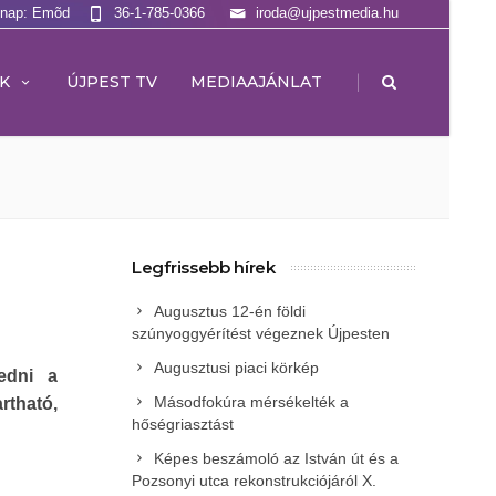
lnap: Emõd
36-1-785-0366
iroda@ujpestmedia.hu
|
K
ÚJPEST TV
MEDIAAJÁNLAT
Legfrissebb hírek
Augusztus 12-én földi
szúnyoggyérítést végeznek Újpesten
Augusztusi piaci körkép
edni a
Másodfokúra mérsékelték a
artható,
hőségriasztást
Képes beszámoló az István út és a
Pozsonyi utca rekonstrukciójáról X.