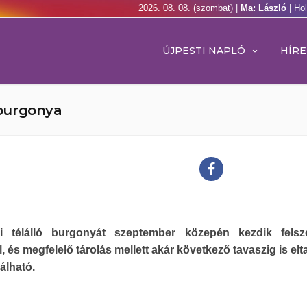
2026. 08. 08. (szombat) |
Ma: László
| Ho
ÚJPESTI NAPLÓ
HÍRE
 burgonya
i télálló burgonyát szeptember közepén kezdik felsz
l, és megfelelő tárolás mellett akár következő tavaszig is elt
álható.