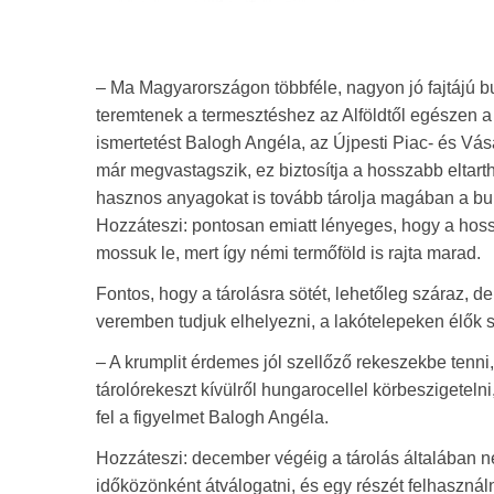
– Ma Magyarországon többféle, nagyon jó fajtájú bur
teremtenek a termesztéshez az Alföldtől egészen a 
ismertetést Balogh Angéla, az Újpesti Piac- és Vá
már megvastagszik, ez biztosítja a hosszabb eltar
hasznos anyagokat is tovább tárolja magában a bu
Hozzáteszi: pontosan emiatt lényeges, hogy a hoss
mossuk le, mert így némi termőföld is rajta marad.
Fontos, hogy a tárolásra sötét, lehetőleg száraz, 
veremben tudjuk elhelyezni, a lakótelepeken élők 
– A krumplit érdemes jól szellőző rekeszekbe tenni, 
tárolórekeszt kívülről hungarocellel körbeszigetelni
fel a figyelmet Balogh Angéla.
Hozzáteszi: december végéig a tárolás általában ne
időközönként átválogatni, és egy részét felhasznál