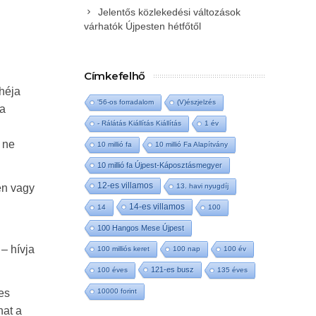
Jelentős közlekedési változások
várhatók Újpesten hétfőtől
Címkefelhő
héja
'56-os forradalom
(V)észjelzés
ra
- Rálátás Kiállítás Kiállítás
1 év
 ne
10 millió fa
10 millió Fa Alapítvány
10 millió fa Újpest-Káposztásmegyer
12-es villamos
13. havi nyugdíj
en vagy
14-es villamos
14
100
100 Hangos Mese Újpest
 – hívja
100 milliós keret
100 nap
100 év
121-es busz
100 éves
135 éves
10000 forint
es
hat a