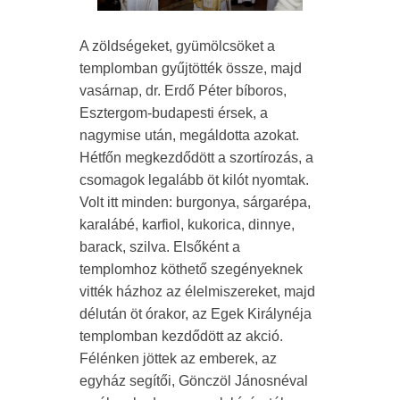
A zöldségeket, gyümölcsöket a
templomban gyűjtötték össze, majd
vasárnap, dr. Erdő Péter bíboros,
Esztergom-budapesti érsek, a
nagymise után, megáldotta azokat.
Hétfőn megkezdődött a szortírozás, a
csomagok legalább öt kilót nyomtak.
Volt itt minden: burgonya, sárgarépa,
karalábé, karfiol, kukorica, dinnye,
barack, szilva. Elsőként a
templomhoz köthető szegényeknek
vitték házhoz az élelmiszereket, majd
délután öt órakor, az Egek Királynéja
templomban kezdődött az akció.
Félénken jöttek az emberek, az
egyház segítői, Gönczöl Jánosnéval