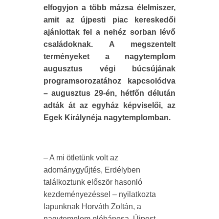
elfogyjon a több mázsa élelmiszer,
amit az újpesti piac kereskedői
ajánlottak fel a nehéz sorban lévő
családoknak. A megszentelt
terményeket a nagytemplom
augusztus végi búcsújának
programsorozatához kapcsolódva
– augusztus 29-én, hétfőn délután
adták át az egyház képviselői, az
Egek Királynéja nagytemplomban.
– A mi ötletünk volt az
adománygyűjtés, Erdélyben
találkoztunk először hasonló
kezdeményezéssel – nyilatkozta
lapunknak Horváth Zoltán, a
nagytemplom plébánosa, Újpest