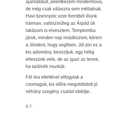
ajánlatokat, jelentkezem mindenhova,
de még csak válaszra sem méltatnak.
Havi tizennyolc ezer forintból élünk
hárman, valószínűleg az Árpád úti
lakásom is elvesztem. Templomba
járok, minden nap imádkozom, kérem
a Jóistent, hogy segítsen. Jól jön ez a
kis adomány, beosztjuk, egy hétig
elleszünk vele, de az igazi az lenne,
ha találnék munkát.
Fél óra elteltével elfogytak a
csomagok, kis időre megoldódott jó
néhány szegény család ebédje.
Á.T.