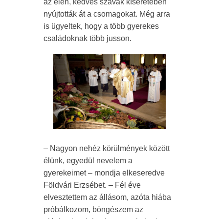
az élen, kedves szavak kíséretében
nyújtották át a csomagokat. Még arra
is ügyeltek, hogy a több gyerekes
családoknak több jusson.
– Nagyon nehéz körülmények között
élünk, egyedül nevelem a
gyerekeimet – mondja elkeseredve
Földvári Erzsébet. – Fél éve
elvesztettem az állásom, azóta hiába
próbálkozom, böngészem az