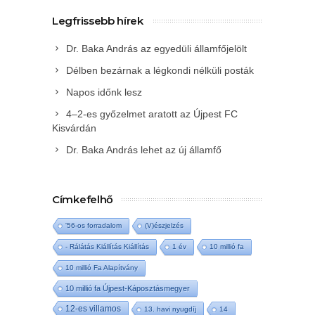
Legfrissebb hírek
Dr. Baka András az egyedüli államfőjelölt
Délben bezárnak a légkondi nélküli posták
Napos időnk lesz
4–2-es győzelmet aratott az Újpest FC
Kisvárdán
Dr. Baka András lehet az új államfő
Címkefelhő
'56-os forradalom
(V)észjelzés
- Rálátás Kiállítás Kiállítás
1 év
10 millió fa
10 millió Fa Alapítvány
10 millió fa Újpest-Káposztásmegyer
12-es villamos
13. havi nyugdíj
14