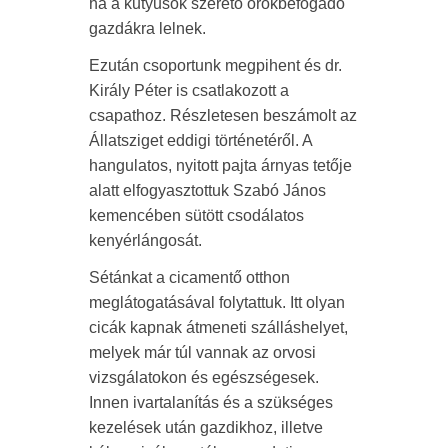
ha a kutyusok szerető örökbefogadó
gazdákra lelnek.
Ezután csoportunk megpihent és dr.
Király Péter is csatlakozott a
csapathoz. Részletesen beszámolt az
Állatsziget eddigi történetéről. A
hangulatos, nyitott pajta árnyas tetője
alatt elfogyasztottuk Szabó János
kemencében sütött csodálatos
kenyérlángosát.
Sétánkat a cicamentő otthon
meglátogatásával folytattuk. Itt olyan
cicák kapnak átmeneti szálláshelyet,
melyek már túl vannak az orvosi
vizsgálatokon és egészségesek.
Innen ivartalanítás és a szükséges
kezelések után gazdikhoz, illetve