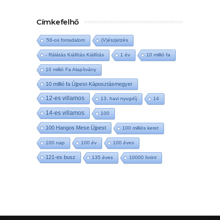
Címkefelhő
'56-os forradalom
(V)észjelzés
- Rálátás Kiállítás Kiállítás
1 év
10 millió fa
10 millió Fa Alapítvány
10 millió fa Újpest-Káposztásmegyer
12-es villamos
13. havi nyugdíj
14
14-es villamos
100
100 Hangos Mese Újpest
100 milliós keret
100 nap
100 év
100 éves
121-es busz
135 éves
10000 forint