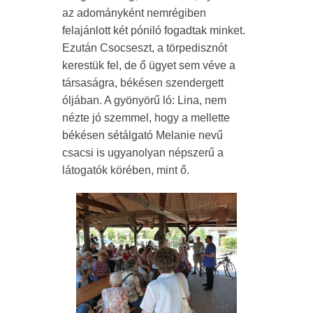
az adományként nemrégiben
felajánlott két póniló fogadtak minket.
Ezután Csocseszt, a törpedisznót
kerestük fel, de ő ügyet sem véve a
társaságra, békésen szendergett
óljában. A gyönyörű ló: Lina, nem
nézte jó szemmel, hogy a mellette
békésen sétálgató Melanie nevű
csacsi is ugyanolyan népszerű a
látogatók körében, mint ő.