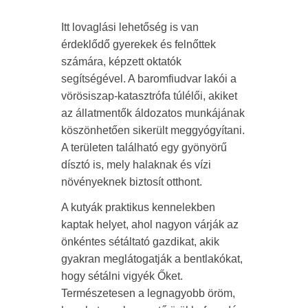
Itt lovaglási lehetőség is van
érdeklődő gyerekek és felnőttek
számára, képzett oktatók
segítségével. A baromfiudvar lakói a
vörösiszap-katasztrófa túlélői, akiket
az állatmentők áldozatos munkájának
köszönhetően sikerült meggyógyítani.
A területen található egy gyönyörű
dísztó is, mely halaknak és vízi
növényeknek biztosít otthont.
A kutyák praktikus kennelekben
kaptak helyet, ahol nagyon várják az
önkéntes sétáltató gazdikat, akik
gyakran meglátogatják a bentlakókat,
hogy sétálni vigyék Őket.
Természetesen a legnagyobb öröm,