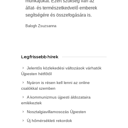
munkájukat. Ezért szükség van az
állat- és természetkedvelő emberek
segítségére és összefogására is.
Balogh Zsuzsanna
Legfrissebb hírek
Jelentős közlekedési változások várhatók
Újpesten hétfőtől
Nyáron is résen kell lenni az online
csalókkal szemben
A kommunizmus újpesti áldozataira
emlékeztek
Nosztalgiavillamosozás Újpesten
Új hőmérsékleti rekordok