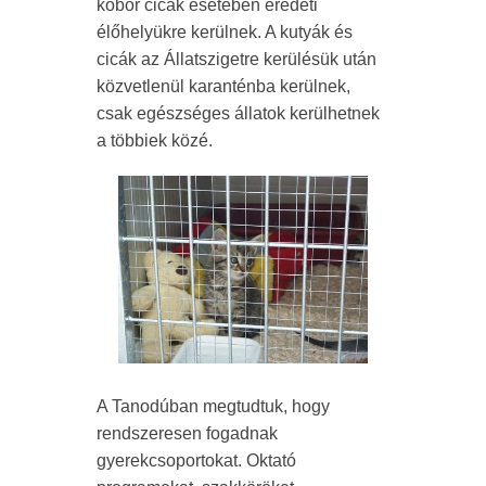
kóbor cicák esetében eredeti
élőhelyükre kerülnek. A kutyák és
cicák az Állatszigetre kerülésük után
közvetlenül karanténba kerülnek,
csak egészséges állatok kerülhetnek
a többiek közé.
A Tanodúban megtudtuk, hogy
rendszeresen fogadnak
gyerekcsoportokat. Oktató