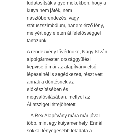
tudatosítsák a gyermekekben, hogy a
kutya nem játék, nem
riasztóberendezés, vagy
státuszszimbólum, hanem érző lény,
melyért egy életen át felelősséggel
tartozunk.
A rendezvény fővédnöke, Nagy István
alpolgármester, országgyűlési
képviselő már az alapítvány első
lépéseinél is segédkezett, részt vett
annak a döntésnek az
előkészítésében és
megvalósításában, mellyel az
Állatsziget létrejöhetett.
– A Rex Alapítvány mára már jóval
több, mint egy kutyamenhely. Ennél
sokkal lényegesebb feladata a