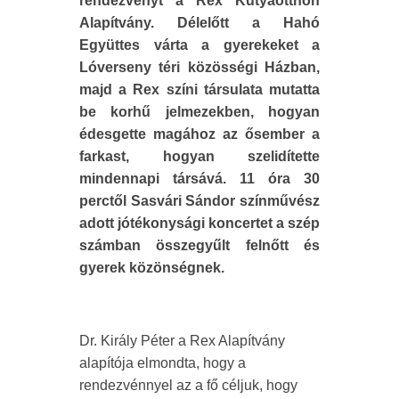
rendezvényt a Rex Kutyaotthon
Alapítvány. Délelőtt a Hahó
Együttes várta a gyerekeket a
Lóverseny téri közösségi Házban,
majd a Rex színi társulata mutatta
be korhű jelmezekben, hogyan
édesgette magához az ősember a
farkast, hogyan szelidítette
mindennapi társává. 11 óra 30
perctől Sasvári Sándor színművész
adott jótékonysági koncertet a szép
számban összegyűlt felnőtt és
gyerek közönségnek.
Dr. Király Péter a Rex Alapítvány
alapítója elmondta, hogy a
rendezvénnyel az a fő céljuk, hogy