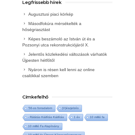
Legfrissebb hírek
Augusztusi piaci körkép
Másodfokúra mérsékelték a
hőségriasztást
Képes beszámoló az István út és a
Pozsonyi utca rekonstrukciójáról X.
Jelentős közlekedési változások várhatók
Újpesten hétfőtől
Nyáron is résen kell lenni az online
csalókkal szemben
Címkefelhő
'56-os forradalom
(V)észjelzés
- Rálátás Kiállítás Kiállítás
1 év
10 millió fa
10 millió Fa Alapítvány