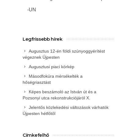
-UN
Legfrissebb hírek
Augusztus 12-én földi szúnyoggyérítést
végeznek Újpesten
Augusztusi piaci körkép
Másodfokúra mérsékelték a
hőségriasztást
Képes beszámoló az István út és a
Pozsonyi utca rekonstrukciójáról X.
Jelentős közlekedési változások várhatók
Újpesten hétfőtől
Címkefelhő