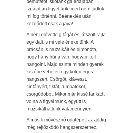
bemutatót iskolánk galériájában.
Izgatottan figyeltünk, mert nem tudtuk,
mi fog történni. Beéneklés után
kezdődött csak a java!
A néni elővette gitárját és játszott rajta
egy dalt, s mi vele énekeltünk. A
brácsán is muzsikált és elmondta,
hogy hány húrja van, hogyan kell
hangolni. Majd szinte minden gyerek
kezébe vehetett egy különleges
hangszert. Csörgőt, kláveszt,
cintányért, tikfát, rumbatököt,
csörgődobot. Mikor már kissé lankadt
volna a figyelmünk, együtt is
muzsikálhattunk valamennyien.
A másik művésznő odalépett az addig
még rejtőzködő hangszerszerhez.