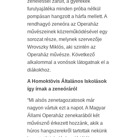
zenéléssel zárult, a gyerekek
furulyajátéka minden próba nélkül
pompásan hangzott a hárfa mellett. A
rendhagyó zeneóra az Operaház
művészeinek közreműködésével egy
sorozat része, melynek szervezője
Wrovszky Miklós, aki szintén az
Operaház művésze. Következő
alkalommal a vonósok látogatnak el a
diákokhoz.
A Homoktövis Általános Iskolások
így írnak a zeneóráról
“Mi alsós zenetagozatosok már
nagyon vártuk ezt a napot. A Magyar
Állami Operaház zenekarából két
művésznő érkezett hozzánk, akik a
húros hangszerekről tartottak nekünk