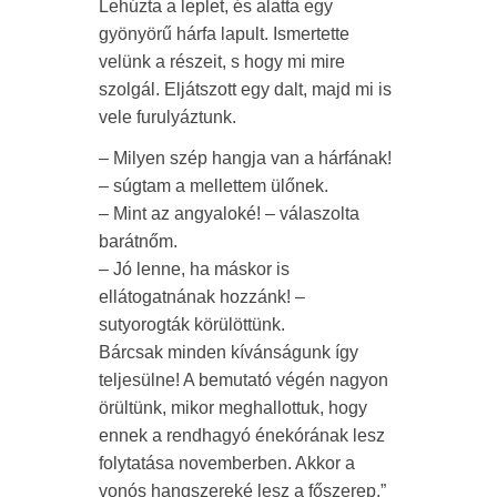
Lehúzta a leplet, és alatta egy
gyönyörű hárfa lapult. Ismertette
velünk a részeit, s hogy mi mire
szolgál. Eljátszott egy dalt, majd mi is
vele furulyáztunk.
– Milyen szép hangja van a hárfának!
– súgtam a mellettem ülőnek.
– Mint az angyaloké! – válaszolta
barátnőm.
– Jó lenne, ha máskor is
ellátogatnának hozzánk! –
sutyorogták körülöttünk.
Bárcsak minden kívánságunk így
teljesülne! A bemutató végén nagyon
örültünk, mikor meghallottuk, hogy
ennek a rendhagyó énekórának lesz
folytatása novemberben. Akkor a
vonós hangszereké lesz a főszerep.”