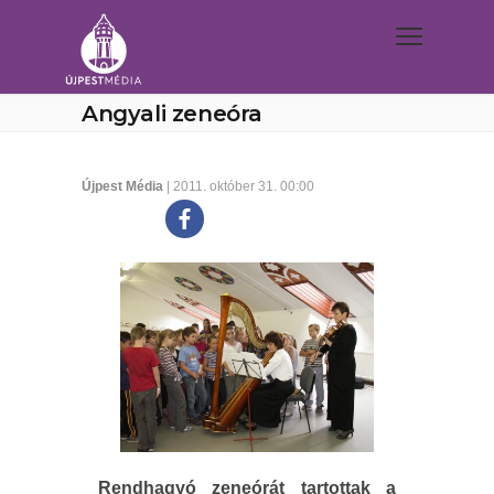
Angyali zeneóra
Újpest Média
| 2011. október 31. 00:00
Rendhagyó zeneórát tartottak a