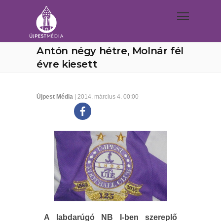
Antón négy hétre, Molnár fél
évre kiesett
Újpest Média
| 2014. március 4. 00:00
A labdarúgó NB I-ben szereplő