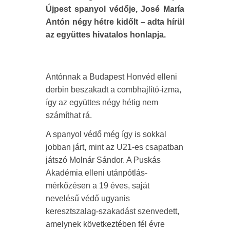
Újpest spanyol védője, José María
Antón négy hétre kidőlt – adta hírül
az együttes hivatalos honlapja.
Antónnak a Budapest Honvéd elleni
derbin beszakadt a combhajlító-izma,
így az együttes négy hétig nem
számíthat rá.
A spanyol védő még így is sokkal
jobban járt, mint az U21-es csapatban
játszó Molnár Sándor. A Puskás
Akadémia elleni utánpótlás-
mérkőzésen a 19 éves, saját
nevelésű védő ugyanis
keresztszalag-szakadást szenvedett,
amelynek következtében fél évre