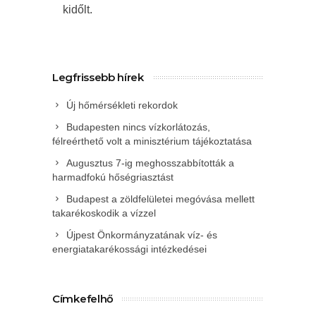
kidőlt.
Legfrissebb hírek
Új hőmérsékleti rekordok
Budapesten nincs vízkorlátozás,
félreérthető volt a minisztérium tájékoztatása
Augusztus 7-ig meghosszabbították a
harmadfokú hőségriasztást
Budapest a zöldfelületei megóvása mellett
takarékoskodik a vízzel
Újpest Önkormányzatának víz- és
energiatakarékossági intézkedései
Címkefelhő