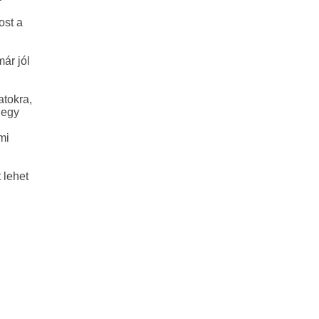
ost a
ár jól
atokra,
 egy
mi
 lehet