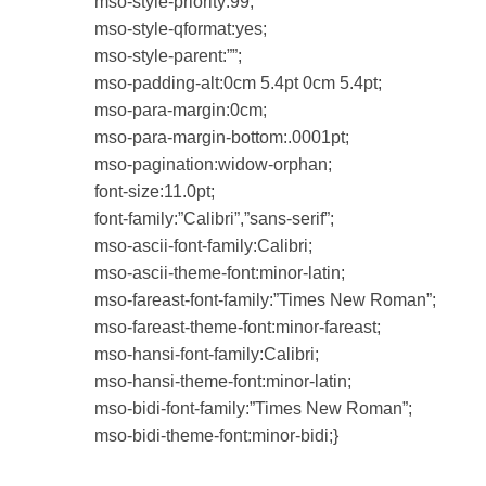
mso-style-priority:99;
mso-style-qformat:yes;
mso-style-parent:””;
mso-padding-alt:0cm 5.4pt 0cm 5.4pt;
mso-para-margin:0cm;
mso-para-margin-bottom:.0001pt;
mso-pagination:widow-orphan;
font-size:11.0pt;
font-family:”Calibri”,”sans-serif”;
mso-ascii-font-family:Calibri;
mso-ascii-theme-font:minor-latin;
mso-fareast-font-family:”Times New Roman”;
mso-fareast-theme-font:minor-fareast;
mso-hansi-font-family:Calibri;
mso-hansi-theme-font:minor-latin;
mso-bidi-font-family:”Times New Roman”;
mso-bidi-theme-font:minor-bidi;}