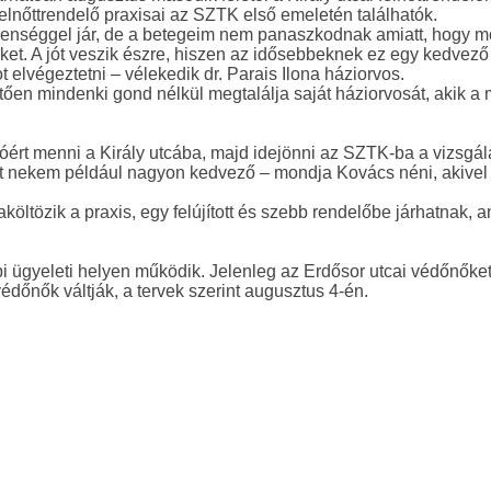
i felnőttrendelő praxisai az SZTK első emeletén találhatók.
enséggel jár, de a betegeim nem panaszkodnak amiatt, hogy m
et. A jót veszik észre, hiszen az idősebbeknek ez egy kedvező
t elvégeztetni – vélekedik
dr. Parais Ilona
háziorvos.
ően mindenki gond nélkül megtalálja saját háziorvosát, akik a m
óért menni a Király utcába, majd idejönni az SZTK-ba a vizsgál
ost nekem például nagyon kedvező – mondja
Kovács néni,
akivel
öltözik a praxis, egy felújított és szebb rendelőbe járhatnak, a
i ügyeleti helyen működik. Jelenleg az Erdősor utcai védőnőket
 védőnők váltják, a tervek szerint augusztus 4-én.