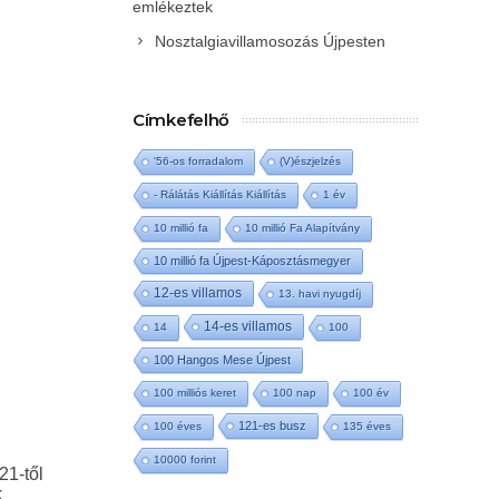
emlékeztek
Nosztalgiavillamosozás Újpesten
Címkefelhő
'56-os forradalom
(V)észjelzés
- Rálátás Kiállítás Kiállítás
1 év
10 millió fa
10 millió Fa Alapítvány
10 millió fa Újpest-Káposztásmegyer
12-es villamos
13. havi nyugdíj
14-es villamos
14
100
100 Hangos Mese Újpest
100 milliós keret
100 nap
100 év
121-es busz
100 éves
135 éves
10000 forint
21-től
k