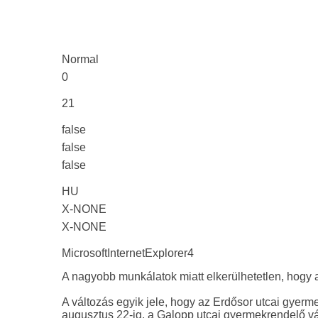
Normal
0
21
false
false
false
HU
X-NONE
X-NONE
MicrosoftInternetExplorer4
A nagyobb munkálatok miatt elkerülhetetlen, hogy 
A változás egyik jele, hogy az Erdősor utcai gyerme
augusztus 22-ig, a Galopp utcai gyermekrendelő vár