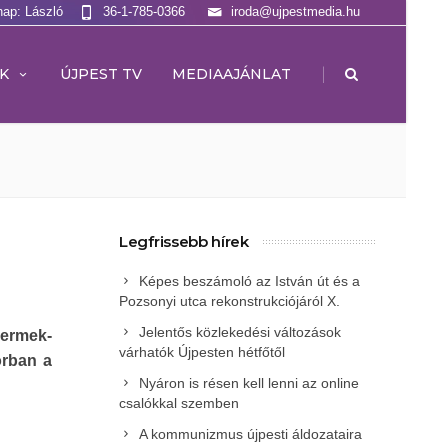
nap: László
36-1-785-0366
iroda@ujpestmedia.hu
|
K
ÚJPEST TV
MEDIAAJÁNLAT
Legfrissebb hírek
Képes beszámoló az István út és a
Pozsonyi utca rekonstrukciójáról X.
Jelentős közlekedési változások
ermek-
várhatók Újpesten hétfőtől
orban a
Nyáron is résen kell lenni az online
csalókkal szemben
A kommunizmus újpesti áldozataira