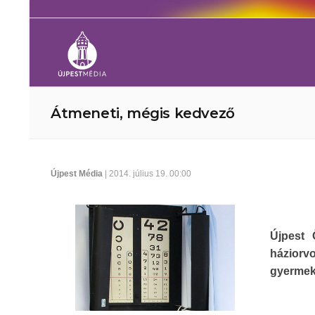
Átmeneti, mégis kedvező
Újpest Média
| 2014. július 19. 00:00
Újpest 
háziorvo
gyermek