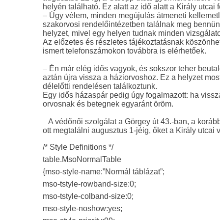
helyén található. Ez alatt az idő alatt a Király utca
– Úgy vélem, minden megújulás átmeneti kellemetl
szakorvosi rendelőintézetben találnak meg bennünk
helyzet, mivel egy helyen tudnak minden vizsgálato
Az előzetes és részletes tájékoztatásnak köszönhet
ismert telefonszámokon továbbra is elérhetőek.
– Én már elég idős vagyok, és sokszor teher beutal
aztán újra vissza a háziorvoshoz. Ez a helyzet m
délelőtti rendelésen találkoztunk.
Egy idős házaspár pedig úgy fogalmazott: ha visszak
orvosnak és betegnek egyaránt öröm.
A védőnői szolgálat a Görgey út 43.-ban, a korább
ott megtalálni augusztus 1-jéig, őket a Király utcai
/* Style Definitions */
table.MsoNormalTable
{mso-style-name:”Normál táblázat”;
mso-tstyle-rowband-size:0;
mso-tstyle-colband-size:0;
mso-style-noshow:yes;