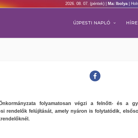
2026. 08. 07. (péntek) |
Ma: Ibolya
| Hol
ÚJPESTI NAPLÓ
HÍRE
Önkormányzata folyamatosan végzi a felnőtt- és a gy
si rendelők felújítását, amely nyáron is folytatódik, elsős
rendelőknél.