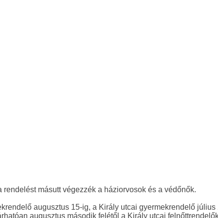
a rendelést másutt végezzék a háziorvosok és a védőnők.
krendelő augusztus 15-ig, a Király utcai gyermekrendelő július 
hatóan augusztus második felétől a Király utcai felnőttrendelő