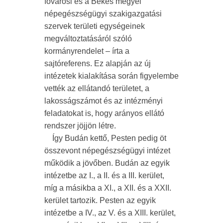
fővárosi és a Békés megyei
népegészségügyi szakigazgatási
szervek területi egységeinek
megváltoztatásáról szóló
kormányrendelet – írta a
sajtóreferens. Ez alapján az új
intézetek kialakítása során figyelembe
vették az ellátandó területet, a
lakosságszámot és az intézményi
feladatokat is, hogy arányos ellátó
rendszer jöjjön létre.
Így Budán kettő, Pesten pedig öt
összevont népegészségügyi intézet
működik a jövőben. Budán az egyik
intézetbe az I., a II. és a III. kerület,
míg a másikba a XI., a XII. és a XXII.
kerület tartozik. Pesten az egyik
intézetbe a IV., az V. és a XIII. kerület,