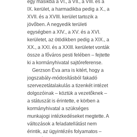
egy másikba a VI., a VII., a VIII. és a
IX. kerület, a harmadikba pedig a X., a
XVII. és a XVIII. kerület tartozik a
jövőben. A negyedik területi
egységben a XIV., a XV. és a XVI.
kerületet, az ötödikben pedig a XIX., a
XX., a XXI. és a XXIII. kerületet vonták
össze a főváros pesti felében – fejtette
ki a kormányhivatal sajtóreferense.
Gerzson Éva arra is kitért, hogy a
jogszabály-módosításból fakadó
szervezetátalakulás a tizenkét intézet
dolgozóinak – köztük a vezetőknek –
a státuszát is érintette, e körben a
kormányhivatal a szükséges
munkajogi intézkedéseket megtette. A
változások a feladatellátást nem
érintik, az ügyintézés folyamatos –