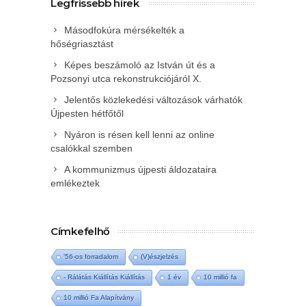
Legfrissebb hírek
Másodfokúra mérsékelték a
hőségriasztást
Képes beszámoló az István út és a
Pozsonyi utca rekonstrukciójáról X.
Jelentős közlekedési változások várhatók
Újpesten hétfőtől
Nyáron is résen kell lenni az online
csalókkal szemben
A kommunizmus újpesti áldozataira
emlékeztek
Címkefelhő
'56-os forradalom
(V)észjelzés
- Rálátás Kiállítás Kiállítás
1 év
10 millió fa
10 millió Fa Alapítvány