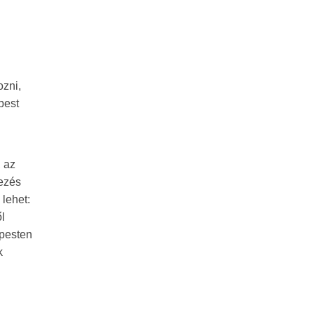
ozni,
pest
 az
kezés
 lehet:
ől
jpesten
k