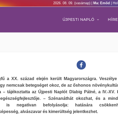
2026. 08. 09. (vasárnap) |
Ma: Emõd
| Ho
ÚJPESTI NAPLÓ
HÍRE
gfű a XX. század elején került Magyarországra. Veszély
hogy nemcsak betegséget okoz, de az őshonos növénykultúr
ja – tájékoztatta az Újpesti Naplót Dlabig Pálné, a IV.-XV. 
gészségfejlesztője. – Szénanáthát okozhat, és a mind
telt is negatívan befolyásolja: hatására csökke
őképesség, alvászavar és kimerültség jelentkezhet.