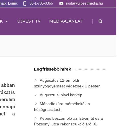
lnap: Lörinc
36-1-785-0366
iroda@ujpestmedia.hu
|
K
ÚJPEST TV
MEDIAAJÁNLAT
Legfrissebb hírek
Augusztus 12-én földi
e abban
szúnyoggyérítést végeznek Újpesten
ákat is
Augusztusi piaci körkép
kerületi
Másodfokúra mérsékelték a
ennapi
hőségriasztást
nhet a
Képes beszámoló az István út és a
Pozsonyi utca rekonstrukciójáról X.