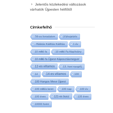
Jelentős közlekedési változások
várhatók Újpesten hétfőtől
Címkefelhő
'56-os forradalom
(V)észjelzés
- Rálátás Kiállítás Kiállítás
1 év
10 millió fa
10 millió Fa Alapítvány
10 millió fa Újpest-Káposztásmegyer
12-es villamos
13. havi nyugdíj
14-es villamos
14
100
100 Hangos Mese Újpest
100 milliós keret
100 nap
100 év
121-es busz
100 éves
135 éves
10000 forint