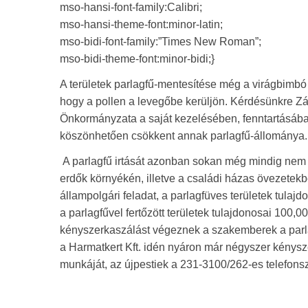
mso-hansi-font-family:Calibri;
mso-hansi-theme-font:minor-latin;
mso-bidi-font-family:”Times New Roman”;
mso-bidi-theme-font:minor-bidi;}
A területek parlagfű-mentesítése még a virágbimbó
hogy a pollen a levegőbe kerüljön. Kérdésünkre Zá
Önkormányzata a saját kezelésében, fenntartásában
köszönhetően csökkent annak parlagfű-állománya.
A parlagfű irtását azonban sokan még mindig nem v
erdők környékén, illetve a családi házas övezetekb
állampolgári feladat, a parlagfüves területek tulaj
a parlagfűvel fertőzött területek tulajdonosai 100,00
kényszerkaszálást végeznek a szakemberek a parlag
a Harmatkert Kft. idén nyáron már négyszer kénysz
munkáját, az újpestiek a 231-3100/262-es telefonsz