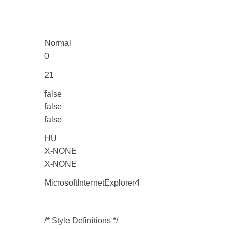
Normal
0
21
false
false
false
HU
X-NONE
X-NONE
MicrosoftInternetExplorer4
/* Style Definitions */