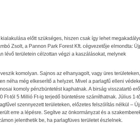
 kialakulása előtt szükséges, hiszen csak így lehet megakadály
mbó Zsolt, a Pannon Park Forest Kft. cégvezetője elmondta: Új
 lévő területein célzottan végzi a kaszálásokat, melynek
eszik komolyan. Sajnos az elhanyagolt, vagy üres területeken,
en néha még elkeserítő a helyzet. Mivel a parlagfű elleni véde
donosai komoly pénzbüntetést kaphatnak. A birság visszatartó erő
0 Ft-tól 5 Millió Ft-ig terjedő büntetésre számíthatnak. Július 1-t
fűvel szennyezett területeken, előzetes felszólítás nélkül – Ú
erült erre a lépésre. Segítve az önkormányzat és a szakembere
ámon jelenthetik be, ha parlagfüves területet észlelnek.