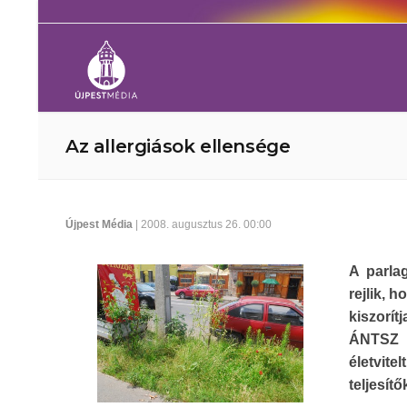
Az allergiások ellensége
Újpest Média
| 2008. augusztus 26. 00:00
A parla
rejlik, 
kiszorít
ÁNTSZ e
életvi
teljesít