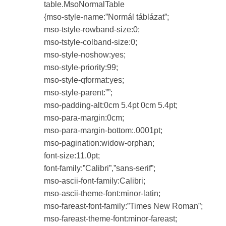
table.MsoNormalTable
{mso-style-name:”Normál táblázat”;
mso-tstyle-rowband-size:0;
mso-tstyle-colband-size:0;
mso-style-noshow:yes;
mso-style-priority:99;
mso-style-qformat:yes;
mso-style-parent:””;
mso-padding-alt:0cm 5.4pt 0cm 5.4pt;
mso-para-margin:0cm;
mso-para-margin-bottom:.0001pt;
mso-pagination:widow-orphan;
font-size:11.0pt;
font-family:”Calibri”,”sans-serif”;
mso-ascii-font-family:Calibri;
mso-ascii-theme-font:minor-latin;
mso-fareast-font-family:”Times New Roman”;
mso-fareast-theme-font:minor-fareast;