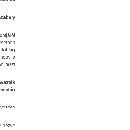
szabály
ontjáról
 esetben
latilag
 hogy a
an részt
avazták
 esetén
gyezése
re nézve