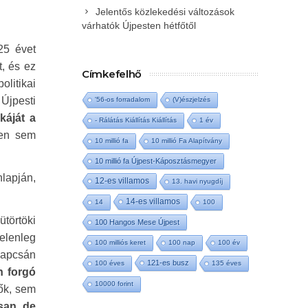
Jelentős közlekedési változások
várhatók Újpesten hétfőtől
25 évet
t, és ez
Címkefelhő
olitikai
 Újpesti
'56-os forradalom
(V)észjelzés
káját a
- Rálátás Kiállítás Kiállítás
1 év
len sem
10 millió fa
10 millió Fa Alapítvány
10 millió fa Újpest-Káposztásmegyer
nlapján,
12-es villamos
13. havi nyugdíj
14-es villamos
14
100
ütörtöki
100 Hangos Mese Újpest
jelenleg
100 milliós keret
100 nap
100 év
kapcsán
121-es busz
100 éves
135 éves
n forgó
10000 forint
ők, sem
san, de