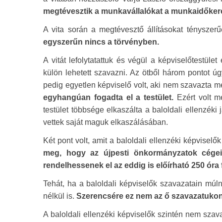
megtévesztik a munkavállalókat a munkaidőkeret
A vita során a megtévesztő állításokat tényszer
egyszerűn nincs a törvényben.
A vitát lefolytatattuk és végül a képviselőtestüle
külön lehetett szavazni. Az ötből három pontot ú
pedig egyetlen képviselő volt, aki nem szavazta m
egyhangúan fogadta el a testület.
Ezért volt 
testület többsége elkaszálta a baloldali ellenzéki 
vettek saját maguk elkaszálásában.
Két pont volt, amit a baloldali ellenzéki képvise
meg, hogy az újpesti önkormányzatok cégei 
rendelhessenek el az eddig is előírható 250 óra fe
Tehát, ha a baloldali képviselők szavazatain múl
nélkül is.
Szerencsére ez nem az ő szavazatukon m
A baloldali ellenzéki képviselők szintén nem sza