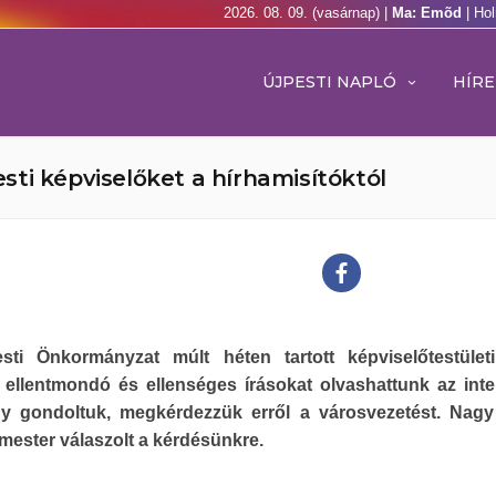
2026. 08. 09. (vasárnap) |
Ma: Emõd
| Ho
ÚJPESTI NAPLÓ
HÍRE
ti képviselőket a hírhamisítóktól
sti Önkormányzat múlt héten tartott képviselőtestület
ellentmondó és ellenséges írásokat olvashattunk az inte
gy gondoltuk, megkérdezzük erről a városvezetést. Nagy
mester válaszolt a kérdésünkre.