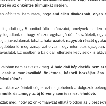
et és az önkéntes túlmunkát illetően.
űen cáfoltam, bemutatva, hogy
ami ellen tiltakoznak, olyan 
t elfogadott egy 5 pontból álló határozatot, amelynek minden p
gy fogadtunk el, hogy kétszer egyhangú döntés született, egy
eg a javaslatomat, tehát
a határozatok nagyobb részét gyakor
megdöbbentő még aznap azt olvasni egy internetes újságban,
javaslatot. Ez esetben a baloldali ellenzéki képviselők is aktív
lők valóban nem szavaztak meg.
A baloldali képviselők nem sz
csak a munkavállaló önkéntes, írásbeli hozzájárulása
letti túlórát.
na, akkor az érintett cégek ezt megtehetnék a dolgozók belee
úlik, és amúgy az új törvény sem teszi ezt lehetővé.
vazták meg, hogy az önkormányzat elhatárolódjon az újpestiek