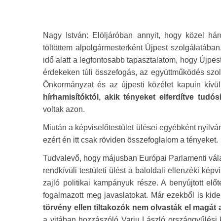
Nagy István: Elöljáróban annyit, hogy közel há
töltöttem alpolgármesterként Újpest szolgálatában
idő alatt a legfontosabb tapasztalatom, hogy Újpest é
érdekeken túli összefogás, az együttműködés szolg
Önkormányzat és az újpesti közélet kapuin kívü
hírhamisítóktól, akik tényeket elferdítve tudós
voltak azon.
Miután a képviselőtestület ülései egyébként nyil
ezért én itt csak röviden összefoglalom a tényeket.
Tudvalevő, hogy májusban Európai Parlamenti válas
rendkívüli testületi ülést a baloldali ellenzéki k
zajló politikai kampányuk része. A benyújtott e
fogalmazott meg javaslatokat. Már ezekből is kider
törvény ellen tiltakozók nem olvasták el magát 
a vitában hozzászóló Varju László országgyűlési 