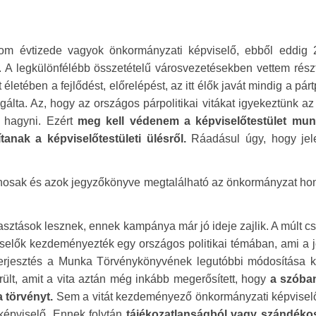
rom évtizede vagyok önkormányzati képviselő, ebből eddig 
. A legkülönfélébb összetételű városvezetésekben vettem rész
letében a fejlődést, előrelépést, az itt élők javát mindig a pártp
álta. Az, hogy az országos párpolitikai vitákat igyekeztünk az
l hagyni. Ezért
meg kell védenem a képviselőtestület mun
ítanak a képviselőtestületi ülésről.
Ráadásul úgy, hogy je
vánosak és azok jegyzőkönyve megtalálható az önkormányzat ho
ztások lesznek, ennek kampánya már jó ideje zajlik. A múlt cs
épviselők kezdeményezték egy országos politikai témában, ami a 
lőterjesztés a Munka Törvénykönyvének legutóbbi módosítása 
ült, amit a vita aztán még inkább megerősített,
hogy
a szóba
a törvényt.
Sem a vitát kezdeményező önkormányzati képvisel
képviselő. Ennek folytán
tájékozatlanságból vagy szándéko