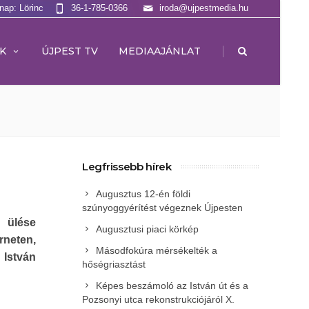
lnap: Lörinc
36-1-785-0366
iroda@ujpestmedia.hu
|
K
ÚJPEST TV
MEDIAAJÁNLAT
Legfrissebb hírek
Augusztus 12-én földi
szúnyoggyérítést végeznek Újpesten
i ülése
Augusztusi piaci körkép
rneten,
Másodfokúra mérsékelték a
 István
hőségriasztást
Képes beszámoló az István út és a
Pozsonyi utca rekonstrukciójáról X.