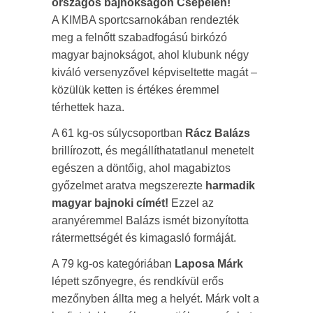
országos bajnokságon Csepelen!
A KIMBA sportcsarnokában rendezték
meg a felnőtt szabadfogású birkózó
magyar bajnokságot, ahol klubunk négy
kiváló versenyzővel képviseltette magát –
közülük ketten is értékes éremmel
térhettek haza.
A 61 kg-os súlycsoportban
Rácz Balázs
brillírozott, és megállíthatatlanul menetelt
egészen a döntőig, ahol magabiztos
győzelmet aratva megszerezte
harmadik
magyar bajnoki címét!
Ezzel az
aranyéremmel Balázs ismét bizonyította
rátermettségét és kimagasló formáját.
A 79 kg-os kategóriában
Laposa Márk
lépett szőnyegre, és rendkívül erős
mezőnyben állta meg a helyét. Márk volt a