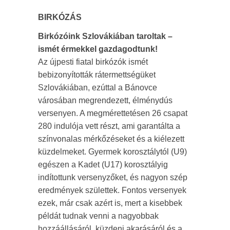
BIRKÓZÁS
Birkózóink Szlovákiában taroltak –
ismét érmekkel gazdagodtunk!
Az újpesti fiatal birkózók ismét
bebizonyították rátermettségüket
Szlovákiában, ezúttal a Bánovce
városában megrendezett, élménydús
versenyen. A megmérettetésen 26 csapat
280 indulója vett részt, ami garantálta a
színvonalas mérkőzéseket és a kiélezett
küzdelmeket. Gyermek korosztálytól (U9)
egészen a Kadet (U17) korosztályig
indítottunk versenyzőket, és nagyon szép
eredmények születtek. Fontos versenyek
ezek, már csak azért is, mert a kisebbek
példát tudnak venni a nagyobbak
hozzáállásáról, küzdeni akarásáról és a