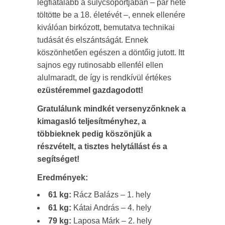
legfiatalabb a súlycsoportjában – pár hete
töltötte be a 18. életévét –, ennek ellenére
kiválóan birkózott, bemutatva technikai
tudását és elszántságát. Ennek
köszönhetően egészen a döntőig jutott. Itt
sajnos egy rutinosabb ellenfél ellen
alulmaradt, de így is rendkívül értékes
ezüstéremmel gazdagodott!
Gratulálunk mindkét versenyzőnknek a
kimagasló teljesítményhez, a
többieknek pedig köszönjük a
részvételt, a tisztes helytállást és a
segítséget!
Eredmények:
61 kg:
Rácz Balázs – 1. hely
61 kg:
Kátai András – 4. hely
79 kg:
Laposa Márk – 2. hely