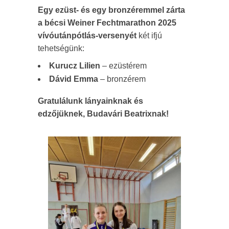
Egy ezüst- és egy bronzéremmel zárta
a bécsi Weiner Fechtmarathon 2025
vívóutánpótlás-versenyét
két ifjú
tehetségünk:
Kurucz Lilien
– ezüstérem
Dávid Emma
– bronzérem
Gratulálunk lányainknak és
edzőjüknek, Budavári Beatrixnak!