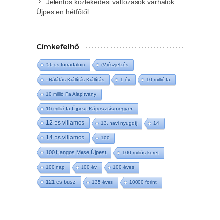
Jelentős közlekedési változások várhatók
Újpesten hétfőtől
Címkefelhő
'56-os forradalom
(V)észjelzés
- Rálátás Kiállítás Kiállítás
1 év
10 millió fa
10 millió Fa Alapítvány
10 millió fa Újpest-Káposztásmegyer
12-es villamos
13. havi nyugdíj
14
14-es villamos
100
100 Hangos Mese Újpest
100 milliós keret
100 nap
100 év
100 éves
121-es busz
135 éves
10000 forint