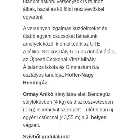
utánpótláskorú versenyzők is rajthoz
álltak, hazai és külföldi résztvevőkkel
egyaránt.
A versenyen izgalmas küzdelmeket és
újabb egyéni csúcsokat láthattunk,
amelyek közül kiemelkedik az UTE
Atlétikai Szakosztály U16-os dobóatlétája,
az Újpesti Csokonai Vitéz Mihály
Általános Iskola és Gimnázium 8.a
osztályos tanulója,
Hoffer-Nagy
Bendegúz
.
Ormay Anikó
irányítása alatt Bendegúz
súlylökésben (4 kg) és diszkoszvetésben
(1 kg) is remekül szerepelt – utóbbiban új
egyéni csúccsal (43,55 m) a
2. helyen
végzett.
Szívből gratulálunk!