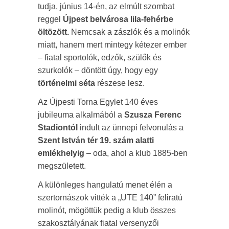
tudja, június 14-én, az elmúlt szombat
reggel
Újpest belvárosa lila-fehérbe
öltözött.
Nemcsak a zászlók és a molinók
miatt, hanem mert mintegy kétezer ember
– fiatal sportolók, edzők, szülők és
szurkolók – döntött úgy, hogy egy
történelmi séta
részese lesz.
Az Újpesti Torna Egylet 140 éves
jubileuma alkalmából a
Szusza Ferenc
Stadiontól
indult az ünnepi felvonulás a
Szent István tér 19. szám alatti
emlékhelyig
– oda, ahol a klub 1885-ben
megszületett.
A különleges hangulatú menet élén a
szertornászok vitték a „UTE 140” feliratú
molinót, mögöttük pedig a klub összes
szakosztályának fiatal versenyzői