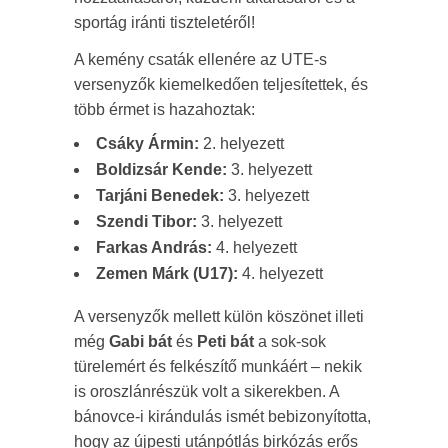
sportág iránti tiszteletéről!
A kemény csaták ellenére az UTE-s
versenyzők kiemelkedően teljesítettek, és
több érmet is hazahoztak:
Csáky Ármin:
2. helyezett
Boldizsár Kende:
3. helyezett
Tarjáni Benedek:
3. helyezett
Szendi Tibor:
3. helyezett
Farkas András:
4. helyezett
Zemen Márk (U17):
4. helyezett
A versenyzők mellett külön köszönet illeti
még
Gabi bát
és
Peti bát
a sok-sok
türelemért és felkészítő munkáért – nekik
is oroszlánrészük volt a sikerekben. A
bánovce-i kirándulás ismét bebizonyította,
hogy az újpesti utánpótlás birkózás erős