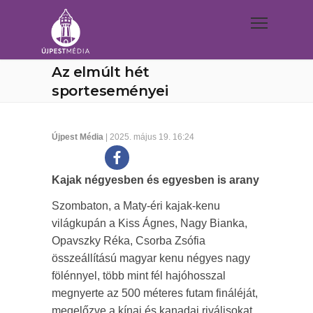
Az elmúlt hét
sporteseményei
Újpest Média
| 2025. május 19. 16:24
Kajak négyesben és egyesben is arany
Szombaton, a Maty-éri kajak-kenu
világkupán a Kiss Ágnes, Nagy Bianka,
Opavszky Réka, Csorba Zsófia
összeállítású magyar kenu négyes nagy
fölénnyel, több mint fél hajóhosszal
megnyerte az 500 méteres futam fináléját,
megelőzve a kínai és kanadai riválisokat.