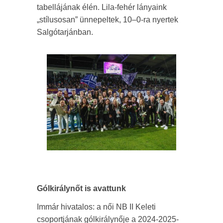
tabellájának élén. Lila-fehér lányaink
„stílusosan” ünnepeltek, 10–0-ra nyertek
Salgótarjánban.
Gólkirálynőt is avattunk
Immár hivatalos: a női NB II Keleti
csoportjának gólkirálynője a 2024-2025-