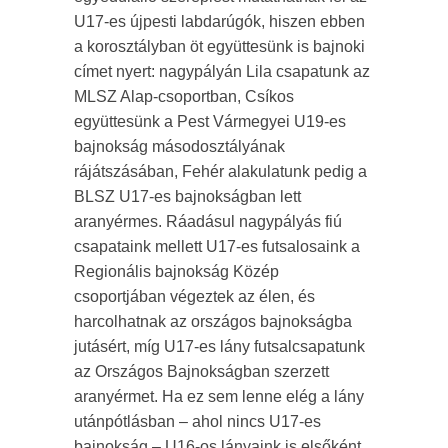
U17-es újpesti labdarúgók, hiszen ebben
a korosztályban öt együttesünk is bajnoki
címet nyert: nagypályán Lila csapatunk az
MLSZ Alap-csoportban, Csíkos
együttesünk a Pest Vármegyei U19-es
bajnokság másodosztályának
rájátszásában, Fehér alakulatunk pedig a
BLSZ U17-es bajnokságban lett
aranyérmes. Ráadásul nagypályás fiú
csapataink mellett U17-es futsalosaink a
Regionális bajnokság Közép
csoportjában végeztek az élen, és
harcolhatnak az országos bajnokságba
jutásért, míg U17-es lány futsalcsapatunk
az Országos Bajnokságban szerzett
aranyérmet. Ha ez sem lenne elég a lány
utánpótlásban – ahol nincs U17-es
bajnokság – U16-os lányaink is elsőként