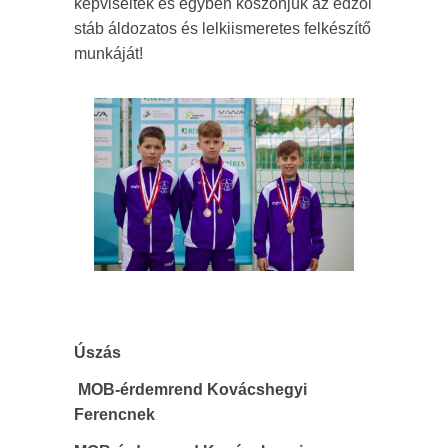
képviselték és egyben köszönjük az edzői
stáb áldozatos és lelkiismeretes felkészítő
munkáját!
Úszás
MOB-érdemrend Kovácshegyi
Ferencnek