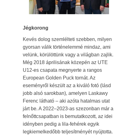
Jégkorong
Kevés dolog szemlélteti szebben, milyen
gyorsan válik történelemmé mindaz, ami
velünk, körülöttünk vagy a világban zajlik.
Még 2018 áprilisának közepén az UTE
U12-es csapata megnyerte a rangos
European Golden Puck tornát. Az
eseményről készült az a kiváló fotó (lásd
jobb alsó sarokban), amelyen Laskawy
Ferenc látható – aki azóta hatalmas utat
járt be. A 2022–2023-as szezonban már a
felnőttcsapatban is bemutatkozott, az idei
idényben pedig a lila-fehérek egyik
legkiemelkedőbb teljesítményét nyújtotta.