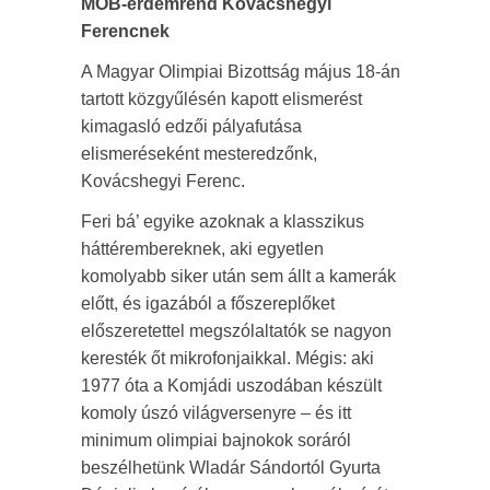
MOB-érdemrend Kovácshegyi
Ferencnek
A Magyar Olimpiai Bizottság május 18-án
tartott közgyűlésén kapott elismerést
kimagasló edzői pályafutása
elismeréseként mesteredzőnk,
Kovácshegyi Ferenc.
Feri bá’ egyike azoknak a klasszikus
háttérembereknek, aki egyetlen
komolyabb siker után sem állt a kamerák
előtt, és igazából a főszereplőket
előszeretettel megszólaltatók se nagyon
keresték őt mikrofonjaikkal. Mégis: aki
1977 óta a Komjádi uszodában készült
komoly úszó világversenyre – és itt
minimum olimpiai bajnokok soráról
beszélhetünk Wladár Sándortól Gyurta