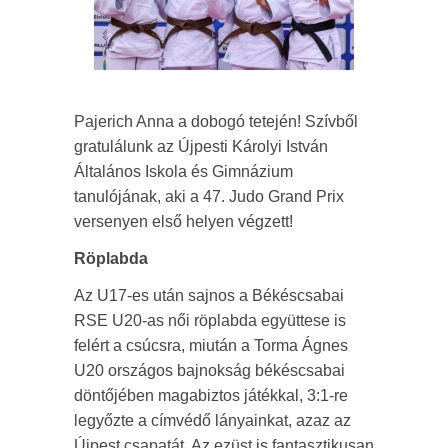
Pajerich Anna a dobogó tetején! Szívből
gratulálunk az Újpesti Károlyi István
Általános Iskola és Gimnázium
tanulójának, aki a 47. Judo Grand Prix
versenyen első helyen végzett!
Röplabda
Az U17-es után sajnos a Békéscsabai
RSE U20-as női röplabda együttese is
felért a csúcsra, miután a Torma Ágnes
U20 országos bajnokság békéscsabai
döntőjében magabiztos játékkal, 3:1-re
legyőzte a címvédő lányainkat, azaz az
Újpest csapatát. Az ezüst is fantasztikusan