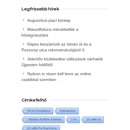
Legfrissebb hírek
Augusztusi piaci körkép
Másodfokúra mérsékelték a
hőségriasztást
Képes beszámoló az István út és a
Pozsonyi utca rekonstrukciójáról X.
Jelentős közlekedési változások várhatók
Újpesten hétfőtől
Nyáron is résen kell lenni az online
csalókkal szemben
Címkefelhő
'56-os forradalom
(V)észjelzés
- Rálátás Kiállítás Kiállítás
1 év
10 millió fa
10 millió Fa Alapítvány