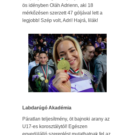
ös idényben Oláh Adrienn, aki 18
mérkőzésen szerzett 47 góljával lett a
legjobb! Szép volt, Adri! Hajrá, lilák!
Labdarúgó Akadémia
Páratlan teljesítmény, öt bajnoki arany az
U17-es korosztálytól! Egészen
egyedülálló szereplést mutathatnak fel az