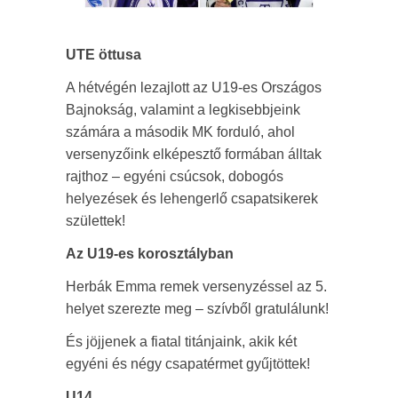
UTE öttusa
A hétvégén lezajlott az U19-es Országos
Bajnokság, valamint a legkisebbjeink
számára a második MK forduló, ahol
versenyzőink elképesztő formában álltak
rajthoz – egyéni csúcsok, dobogós
helyezések és lehengerlő csapatsikerek
születtek!
Az U19-es korosztályban
Herbák Emma remek versenyzéssel az 5.
helyet szerezte meg – szívből gratulálunk!
És jöjjenek a fiatal titánjaink, akik két
egyéni és négy csapatérmet gyűjtöttek!
U14