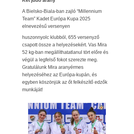
Két judo arany
A Bielsko-Biala-ban zajló “Millennium
Team” Kadet Európa Kupa 2025
elnevezésű versenyen
huszonnyolc klubból, 655 versenyző
csapott össze a helyezésekért. Vas Mira
52 kg-ban megállíthatatlanul tört előre és
végül a legfelső fokot szerezte meg.
Gratulálunk Mira aranyérmes
helyezéséhez az Európa-kupán, és
egyben köszönjük az őt felkészítő edzők
munkáját!