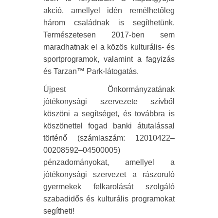
akció, amellyel idén remélhetőleg
három családnak is segíthetünk.
Természetesen 2017-ben sem
maradhatnak el a közös kulturális- és
sportprogramok, valamint a fagyizás
és Tarzan™ Park-látogatás.
Újpest Önkormányzatának
jótékonysági szervezete szívből
köszöni a segítséget, és továbbra is
köszönettel fogad banki átutalással
történő (számlaszám: 12010422–
00208592–04500005)
pénzadományokat, amellyel a
jótékonysági szervezet a rászoruló
gyermekek felkarolását szolgáló
szabadidős és kulturális programokat
segítheti!