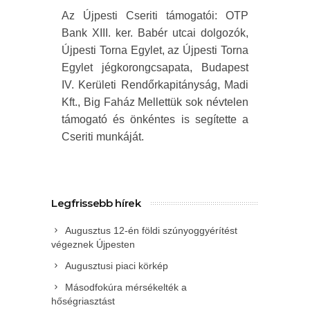
Az Újpesti Cseriti támogatói: OTP
Bank XIII. ker. Babér utcai dolgozók,
Újpesti Torna Egylet, az Újpesti Torna
Egylet jégkorongcsapata, Budapest
IV. Kerületi Rendőrkapitányság, Madi
Kft., Big Faház Mellettük sok névtelen
támogató és önkéntes is segítette a
Cseriti munkáját.
Legfrissebb hírek
Augusztus 12-én földi szúnyoggyérítést
végeznek Újpesten
Augusztusi piaci körkép
Másodfokúra mérsékelték a
hőségriasztást