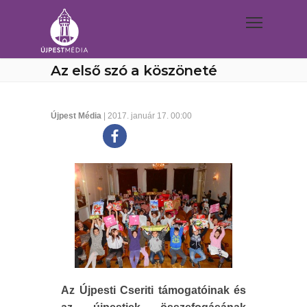
Az első szó a köszöneté
Újpest Média
| 2017. január 17. 00:00
Az Újpesti Cseriti támogatóinak és