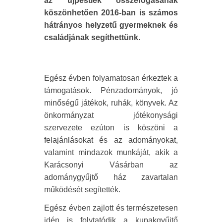
az újpestiek összefogásának
köszönhetően 2016-ban is számos
hátrányos helyzetű gyermeknek és
családjának segíthettünk.
Egész évben folyamatosan érkeztek a
támogatások. Pénzadományok, jó
minőségű játékok, ruhák, könyvek. Az
önkormányzat jótékonysági
szervezete ezúton is köszöni a
felajánlásokat és az adományokat,
valamint mindazok munkáját, akik a
Karácsonyi Vásárban az
adománygyűjtő ház zavartalan
működését segítették.
Egész évben zajlott és természetesen
idén is folytatódik a kupakgyűjtő