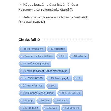
Képes beszámoló az István út és a
Pozsonyi utca rekonstrukciójáról X.
Jelentős közlekedési változások várhatók
Újpesten hétfőtől
Címkefelhő
'56-os forradalom
(V)észjelzés
- Rálátás Kiállítás Kiállítás
1 év
10 millió fa
10 millió Fa Alapítvány
10 millió fa Újpest-Káposztásmegyer
12-es villamos
13. havi nyugdíj
14
14-es villamos
100
100 Hangos Mese Újpest
100 milliós keret
100 nap
100 év
100 éves
121-es busz
135 éves
10000 forint