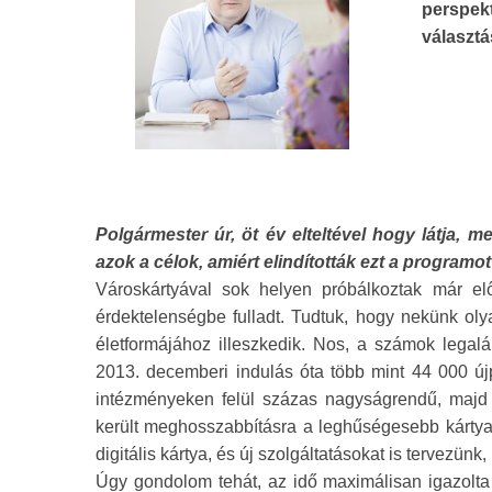
perspek
választás
Polgármester úr, öt év elteltével hogy látja, 
azok a célok, amiért elindították ezt a programo
Városkártyával sok helyen próbálkoztak már elő
érdektelenségbe fulladt. Tudtuk, hogy nekünk olya
életformájához illeszkedik. Nos, a számok legal
2013. decemberi indulás óta több mint 44 000 új
intézményeken felül százas nagyságrendű, majd 
került meghosszabbításra a leghűségesebb kártyatu
digitális kártya, és új szolgáltatásokat is tervezü
Úgy gondolom tehát, az idő maximálisan igazolta 