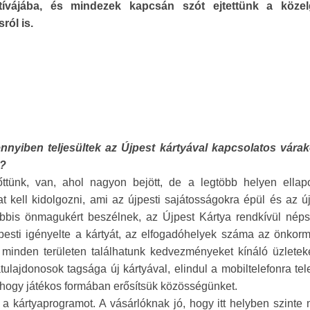
tívájába, és mindezek kapcsán szót ejtettünk a köze
ról is.
mennyiben teljesültek az Újpest kártyával kapcsolatos várak
t?
ttünk, van, ahol nagyon bejött, de a legtöbb helyen ellapo
t kell kidolgozni, ami az újpesti sajátosságokra épül és az ú
ábbis önmagukért beszélnek, az Újpest Kártya rendkívül néps
pesti igényelte a kártyát, az elfogadóhelyek száma az önkorm
minden területen találhatunk kedvezményeket kínáló üzleteke
lajdonosok tagsága új kártyával, elindul a mobiltelefonra tel
nk, hogy játékos formában erősítsük közösségünket.
a kártyaprogramot. A vásárlóknak jó, hogy itt helyben szinte