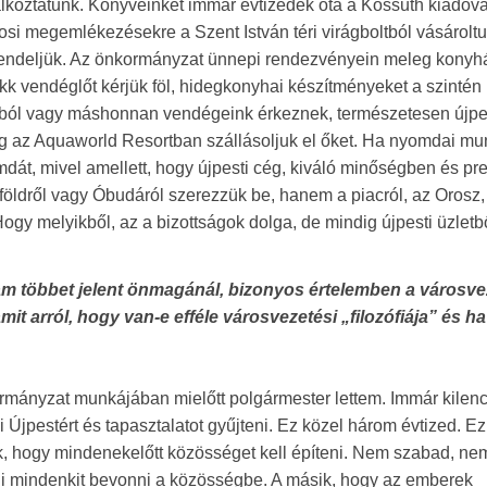
glalkoztatunk. Könyveinket immár évtizedek óta a Kossuth kiadóva
osi megemlékezésekre a Szent István téri virágboltból vásároltu
l rendeljük. Az önkormányzat ünnepi rendezvényein meleg konyh
k vendéglőt kérjük föl, hidegkonyhai készítményeket a szintén 
nkból vagy máshonnan vendégeink érkeznek, természetesen újpe
eg az Aquaworld Resortban szállásoljuk el őket. Ha nyomdai mu
dát, mivel amellett, hogy újpesti cég, kiváló minőségben és pr
földről vagy Óbudáról szerezzük be, hanem a piacról, az Orosz,
y melyikből, az a bizottságok dolga, de mindig újpesti üzletbő
ram többet jelent önmagánál, bizonyos értelemben a városve
t arról, hogy van-e efféle városvezetési „filozófiája” és ha
ormányzat munkájában mielőtt polgármester lettem. Immár kilen
jpestért és tapasztalatot gyűjteni. Ez közel három évtized. Ez
k, hogy mindenekelőtt közösséget kell építeni. Nem szabad, nem
lni mindenkit bevonni a közösségbe. A másik, hogy az emberek