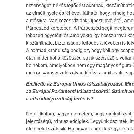
biztonságot, békés fejlődést akarnak, kiszámíthat
az elmúlt nyolc és fél évet, látható, hogy mindig h
a másikra. Van közös víziónk Újpest jövőjéről, am
Párbeszéd keretében. A Párbeszéd segít megteremt
többség egyetért, és amelyekre így hosszú távú köz
kiszámítható, biztonságos fejlődés a jövőben is foly
A harmadik tanulság pedig az, hogy kell egy csa
óta mindenhol a közösség egyik szervezője voltam, i
be nekem, amelyekben nem egy magányos figura üld
munka, városvezetés olyan kihívás, amit csak csapa
Említette az Európai Uniós túlszabályozást. Mi
az Európai Parlamenti választásoktól. Számít a
a túlszabályozottság terén is?
Nem titkolom, nagyon remélem, hogy radikális vál
jelentőségű, mint az eddigiek. Legyünk őszinték, i
időn belül szétesik. Ha ugyanis nem lesz gyökeres