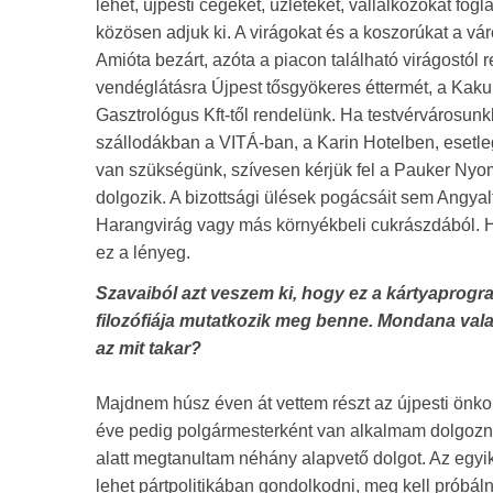
lehet, újpesti cégeket, üzleteket, vállalkozókat fo
közösen adjuk ki. A virágokat és a koszorúkat a vár
Amióta bezárt, azóta a piacon található virágostó
vendéglátásra Újpest tősgyökeres éttermét, a Kakuk
Gasztrológus Kft-től rendelünk. Ha testvérvárosu
szállodákban a VITÁ-ban, a Karin Hotelben, esetl
van szükségünk, szívesen kérjük fel a Pauker Nyom
dolgozik. A bizottsági ülések pogácsáit sem Angyal
Harangvirág vagy más környékbeli cukrászdából. Hog
ez a lényeg.
Szavaiból azt veszem ki, hogy ez a kártyaprog
filozófiája mutatkozik meg benne. Mondana valami
az mit takar?
Majdnem húsz éven át vettem részt az újpesti önk
éve pedig polgármesterként van alkalmam dolgozni Ú
alatt megtanultam néhány alapvető dolgot. Az egyi
lehet pártpolitikában gondolkodni, meg kell próbá