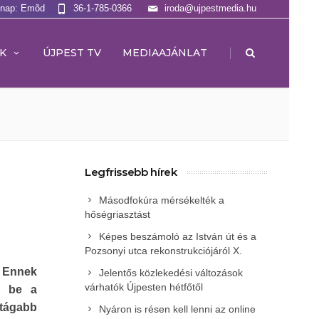
lnap: Emõd
36-1-785-0366
iroda@ujpestmedia.hu
|
K
ÚJPEST TV
MEDIAAJÁNLAT
Legfrissebb hírek
Másodfokúra mérsékelték a
hőségriasztást
Képes beszámoló az István út és a
Pozsonyi utca rekonstrukciójáról X.
. Ennek
Jelentős közlekedési változások
várhatók Újpesten hétfőtől
t be a
tágabb
Nyáron is résen kell lenni az online