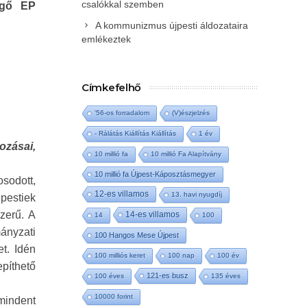
csalókkal szemben
lgő EP
A kommunizmus újpesti áldozataira
emlékeztek
Címkefelhő
'56-os forradalom
(V)észjelzés
- Rálátás Kiállítás Kiállítás
1 év
ozásai,
10 millió fa
10 millió Fa Alapítvány
10 millió fa Újpest-Káposztásmegyer
sodott,
12-es villamos
13. havi nyugdíj
jpestiek
zerű. A
14-es villamos
14
100
ányzati
100 Hangos Mese Újpest
t. Idén
100 milliós keret
100 nap
100 év
epíthető
121-es busz
100 éves
135 éves
10000 forint
 mindent