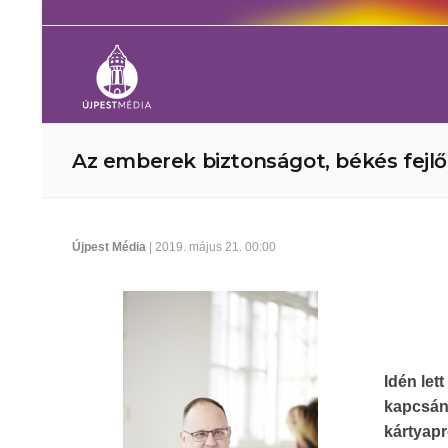
Az emberek biztonságot, békés fejl
Újpest Média
| 2019. május 21. 00:00
Idén let
kapcsán
kártya