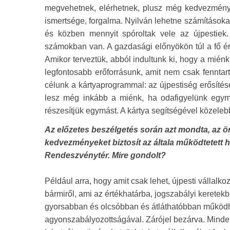
megvehetnek, elérhetnek, plusz még kedvezményt
ismertsége, forgalma. Nyilván lehetne számításoka
és közben mennyit spóroltak vele az újpestiek
számokban van. A gazdasági előnyökön túl a fő ért
Amikor terveztük, abból indultunk ki, hogy a miénk 
legfontosabb erőforrásunk, amit nem csak fenntar
célunk a kártyaprogrammal: az újpestiség erősítése
lesz még inkább a miénk, ha odafigyelünk egymá
részesítjük egymást. A kártya segítségével közele
Az előzetes beszélgetés során azt mondta, az ö
kedvezményeket biztosít az általa működtetett 
Rendeszvénytér. Mire gondolt?
Például arra, hogy amit csak lehet, újpesti vállal
bármiről, ami az értékhatárba, jogszabályi kerete
gyorsabban és olcsóbban és átláthatóbban működh
agyonszabályozottságával. Zárójel bezárva. Minden