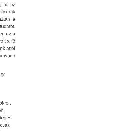
g nő az
zásoknak
sztán a
tudatot.
ben ez a
lt a fő
nk attól
lőnyben
ogy
okról,
en,
eteges
 csak