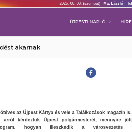
2026. 08. 08. (szombat) |
Ma: László
| Ho
ÚJPESTI NAPLÓ
HÍRE
ődést akarnak
t ötéves az Újpest Kártya és vele a Találkozások magazin is
 arról kérdeztük Újpest polgármesterét, mennyire jöt
program, hogyan illeszkedik a városvezetés 