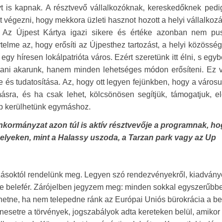
 is kapnak. A résztvevő vállalkozóknak, kereskedőknek pedi
t végezni, hogy mekkora üzleti hasznot hozott a helyi vállalko
. Az Újpest Kártya igazi sikere és értéke azonban nem pu
elme az, hogy erősíti az Újpesthez tartozást, a helyi közösség
egy híresen lokálpatrióta város. Ezért szeretünk itt élni, s egy
tani akarunk, hanem minden lehetséges módon erősíteni. Ez vo
 és tudatosítása. Az, hogy ott legyen fejünkben, hogy a városu
sra, és ha csak lehet, kölcsönösen segítjük, támogatjuk, e
bb kerülhetünk egymáshoz.
nkormányzat azon túl is aktív résztvevője a programnak, h
helyeken, mint a Halassy uszoda, a Tarzan park vagy az Up
kozásoktól rendelünk meg. Legyen szó rendezvényekről, kiadvány
kbe belefér. Zárójelben jegyzem meg: minden sokkal egyszerűbb
etne, ha nem telepedne ránk az Európai Uniós bürokrácia a b
esetre a törvények, jogszabályok adta kereteken belül, amikor