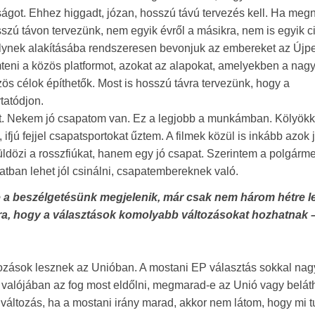
óságot. Ehhez higgadt, józan, hosszú távú tervezés kell. Ha me
osszú távon tervezünk, nem egyik évről a másikra, nem is egyik ci
elynek alakításába rendszeresen bevonjuk az embereket az Újpe
eni a közös platformot, azokat az alapokat, amelyekben a nag
ös célok építhetők. Most is hosszú távra tervezünk, hogy a
tatódjon.
pat. Nekem jó csapatom van. Ez a legjobb a munkámban. Kölyök
fjú fejjel csapatsportokat űztem. A filmek közül is inkább azok
özi a rosszfiúkat, hanem egy jó csapat. Szerintem a polgárme
tban lehet jól csinálni, csapatembereknek való.
re a beszélgetésünk megjelenik, már csak nem három hétre 
rra, hogy a választások komolyabb változásokat hozhatnak 
tozások lesznek az Unióban. A mostani EP választás sokkal na
tt valójában az fog most eldőlni, megmarad-e az Unió vagy belát
 változás, ha a mostani irány marad, akkor nem látom, hogy mi 