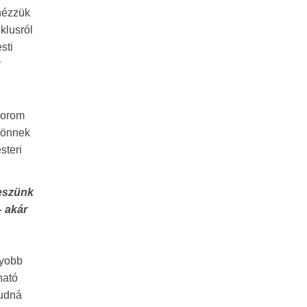
gnézzük
klusról
sti
y
korom
 jönnek
steri
leszünk
– akár
gyobb
ható
tudná