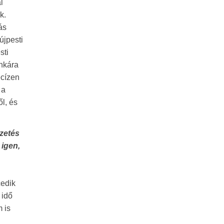
l
k.
ás
újpesti
sti
nkára
ecízen
 a
l, és
zetés
 igen,
cedik
 idő
 is