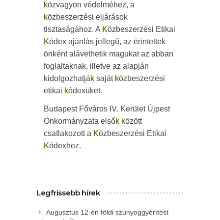
k
özvagyon védelméhez, a
k
özbeszerzési eljárások
tisztaságához. A
K
özbeszerzési Etikai
K
ódex ajánlás jellegű, az érintettek
önként alávethetik magukat az abban
foglaltaknak, illetve az alapján
kidolgozhatjá
k
saját
k
özbeszerzési
etikai
k
ódexüket.
Budapest Főváros IV. Kerület Újpest
Önkormányzata első
k
k
özött
csatlakozott a
K
özbeszerzési Etikai
K
ódexhez.
Legfrissebb hírek
Augusztus 12-én földi szúnyoggyérítést