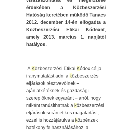
visszaszorítása és megelőzése
érdekében a Közbeszerzési
Hatóság keretében működő Tanács
2012. december 14-én elfogadta a
Közbeszerzési Etikai Kódexet,
amely 2013. március 1. napjától
hatályos.
A
K
özbeszerzési Etikai
K
ódex célja
iránymutatást adni a
k
özbeszerzési
eljárások résztvevőinek –
ajánlatkérőknek és gazdasági
szereplőknek egyaránt – arról, hogy
miként tanúsíthatnak a
k
özbeszerzési
eljárások során etikus magatartást,
ezzel is hozzájárulva a
k
özpénzek
hatékony felhasználásához, a