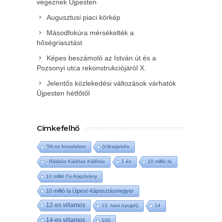
végeznek Újpesten
Augusztusi piaci körkép
Másodfokúra mérsékelték a
hőségriasztást
Képes beszámoló az István út és a
Pozsonyi utca rekonstrukciójáról X.
Jelentős közlekedési változások várhatók
Újpesten hétfőtől
Címkefelhő
'56-os forradalom
(V)észjelzés
- Rálátás Kiállítás Kiállítás
1 év
10 millió fa
10 millió Fa Alapítvány
10 millió fa Újpest-Káposztásmegyer
12-es villamos
13. havi nyugdíj
14
14-es villamos
100