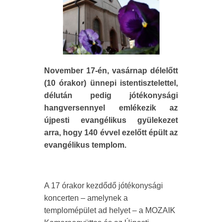
November 17-én, vasárnap délelőtt
(10 órakor) ünnepi istentisztelettel,
délután pedig jótékonysági
hangversennyel emlékezik az
újpesti evangélikus gyülekezet
arra, hogy 140 évvel ezelőtt épült az
evangélikus templom.
A 17 órakor kezdődő jótékonysági
koncerten – amelynek a
templomépület ad helyet – a MOZAIK