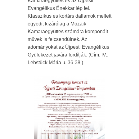
Kamaraegyüttes és az Újpesti
Evangélikus Énekkar lép fel.
Klasszikus és kortárs dallamok mellett
egyedi, kizárólag a Mozaik
Kamaraegyüttes számára komponált
művek is felcsendülnek. Az
adományokat az Újpesti Evangélikus
Gyülekezet javára fordítják. (Cím: IV.,
Lebstück Mária u. 36-38.)