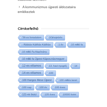
A kommunizmus újpesti áldozataira
emlékeztek
Címkefelhő
'56-os forradalom
(V)észjelzés
- Rálátás Kiállítás Kiállítás
1 év
10 millió fa
10 millió Fa Alapítvány
10 millió fa Újpest-Káposztásmegyer
12-es villamos
13. havi nyugdíj
14
14-es villamos
100
100 Hangos Mese Újpest
100 milliós keret
100 nap
100 év
100 éves
121-es busz
135 éves
10000 forint