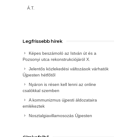
Á.T.
Legfrissebb hírek
Képes beszámoló az István út és a
Pozsonyi utca rekonstrukciójáról X.
Jelentős közlekedési változások várhatók
Újpesten hétfőtől
Nyáron is résen kell lenni az online
csalókkal szemben
A kommunizmus újpesti áldozataira
emlékeztek
Nosztalgiavillamosozás Újpesten