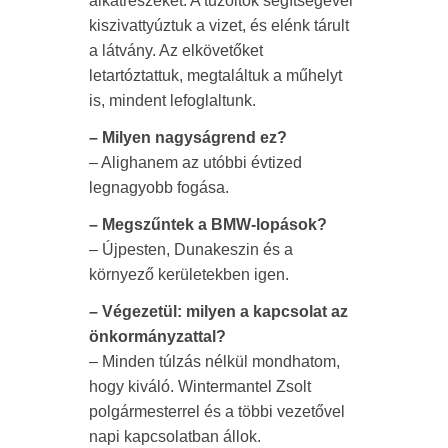
alkatrészeket. A tűzoltók segítségével
kiszivattyúztuk a vizet, és elénk tárult
a látvány. Az elkövetőket
letartóztattuk, megtaláltuk a műhelyt
is, mindent lefoglaltunk.
– Milyen nagyságrend ez?
– Alighanem az utóbbi évtized
legnagyobb fogása.
– Megszűntek a BMW-lopások?
– Újpesten, Dunakeszin és a
környező kerületekben igen.
– Végezetül: milyen a kapcsolat az
önkormányzattal?
– Minden túlzás nélkül mondhatom,
hogy kiváló. Wintermantel Zsolt
polgármesterrel és a többi vezetővel
napi kapcsolatban állok.