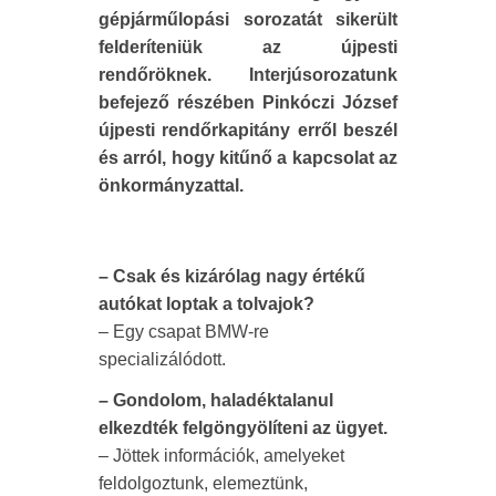
gépjárműlopási sorozatát sikerült
felderíteniük az újpesti
rendőröknek. Interjúsorozatunk
befejező részében Pinkóczi József
újpesti rendőrkapitány erről beszél
és arról, hogy kitűnő a kapcsolat az
önkormányzattal.
– Csak és kizárólag nagy értékű
autókat loptak a tolvajok?
– Egy csapat BMW-re
specializálódott.
– Gondolom, haladéktalanul
elkezdték felgöngyölíteni az ügyet.
– Jöttek információk, amelyeket
feldolgoztunk, elemeztünk,